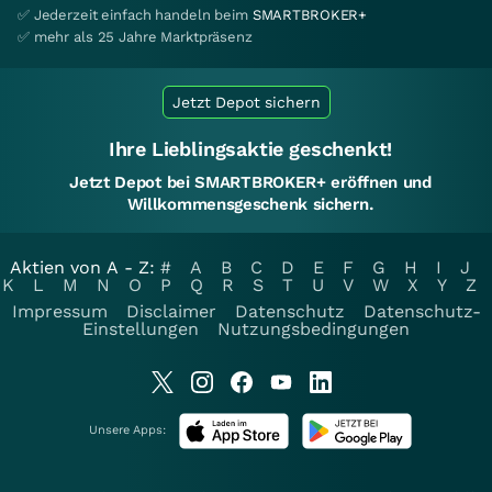
✅ Jederzeit einfach handeln beim
SMARTBROKER+
✅ mehr als 25 Jahre Marktpräsenz
Jetzt Depot sichern
Ihre Lieblingsaktie geschenkt!
Jetzt Depot bei SMARTBROKER+ eröffnen und
Willkommensgeschenk sichern.
Aktien von A - Z:
#
A
B
C
D
E
F
G
H
I
J
K
L
M
N
O
P
Q
R
S
T
U
V
W
X
Y
Z
Impressum
Disclaimer
Datenschutz
Datenschutz-
Einstellungen
Nutzungsbedingungen
Unsere Apps: