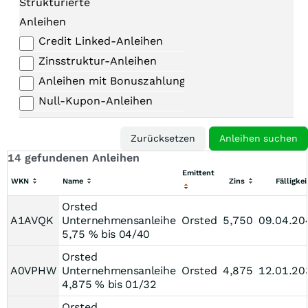
Strukturierte
Anleihen
Credit Linked-Anleihen
Zinsstruktur-Anleihen
Anleihen mit Bonuszahlungen
Null-Kupon-Anleihen
14 gefundenen Anleihen
Emittent
WKN
Name
Zins
Fälligkei
Orsted
A1AVQK
Unternehmensanleihe
Orsted
5,750
09.04.20
5,75 % bis 04/40
Orsted
A0VPHW
Unternehmensanleihe
Orsted
4,875
12.01.20
4,875 % bis 01/32
Orsted