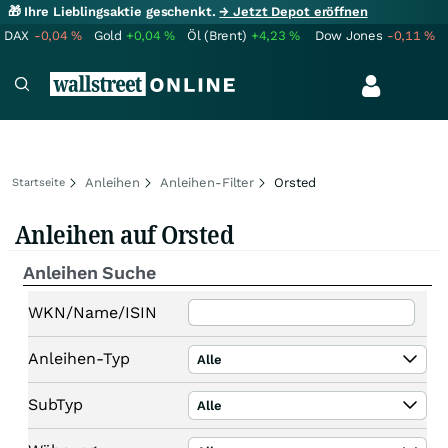
🎁 Ihre Lieblingsaktie geschenkt.
→ Jetzt Depot eröffnen
DAX
-0,04
%
Gold
+0,04
%
Öl (Brent)
+4,23
%
Dow Jones
-0,11
%
Anleihen
Anleihen-Filter
Orsted
Startseite
Anleihen auf Orsted
Anleihen Suche
WKN/Name/ISIN
Anleihen-Typ
Alle
SubTyp
Alle