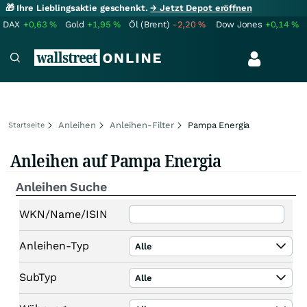
🎁 Ihre Lieblingsaktie geschenkt.
→ Jetzt Depot eröffnen
DAX
+0,63
%
Gold
+1,95
%
Öl (Brent)
-2,20
%
Dow Jones
+0,14
%
Anleihen
Anleihen-Filter
Pampa Energia
Startseite
Anleihen auf Pampa Energia
Anleihen Suche
WKN/Name/ISIN
Anleihen-Typ
Alle
SubTyp
Alle