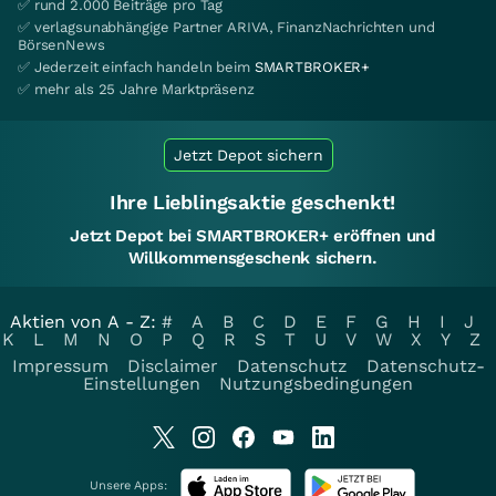
✅ rund 2.000 Beiträge pro Tag
✅ verlagsunabhängige Partner ARIVA, FinanzNachrichten und
BörsenNews
✅ Jederzeit einfach handeln beim
SMARTBROKER+
✅ mehr als 25 Jahre Marktpräsenz
Jetzt Depot sichern
Ihre Lieblingsaktie geschenkt!
Jetzt Depot bei SMARTBROKER+ eröffnen und
Willkommensgeschenk sichern.
Aktien von A - Z:
#
A
B
C
D
E
F
G
H
I
J
K
L
M
N
O
P
Q
R
S
T
U
V
W
X
Y
Z
Impressum
Disclaimer
Datenschutz
Datenschutz-
Einstellungen
Nutzungsbedingungen
Unsere Apps: