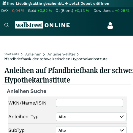
🎁 Ihre Lieblingsaktie geschenkt.
→ Jetzt Depot eröffnen
DAX
-0,04
%
Gold
+0,82
%
Öl (Brent)
+0,13
%
Dow Jones
+0,25
%
Anleihen
Anleihen-Filter
Startseite
Pfandbriefbank der schweizerischen Hypothekarinstitute
Anleihen auf Pfandbriefbank der schwe
Hypothekarinstitute
Anleihen Suche
WKN/Name/ISIN
Anleihen-Typ
Alle
SubTyp
Alle