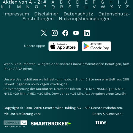
Aktien von A - Z:
#
A
B
C
D
E
F
G
H
I
J
K
L
M
N
O
P
Q
R
S
T
U
V
W
X
Y
Z
Impressum
Disclaimer
Datenschutz
Datenschutz-
Einstellungen
Nutzungsbedingungen
Unsere Apps:
Wenn Sie Kursdaten, Widgets oder andere Finanzinformationen benötigen, hilft
Ihnen
ARIVA
gerne.
Unsere User schätzen wallstreet-online.de: 4.8 von 5 Sternen ermittelt aus 285
Bewertungen bei www.kagels-trading.de
Zeitverzögerung der Kursdaten: Deutsche Börsen +15 Min. NASDAQ +15 Min.
NYSE +20 Min. AMEX +20 Min. Dow Jones +15 Min. Alle Angaben ohne Gewähr.
Copyright © 1998-2026 Smartbroker Holding AG - Alle Rechte vorbehalten.
Mit Unterstützung von:
Daten & Kurse von: