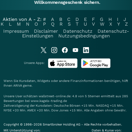
Willkommensgeschenk sichern.
Aktien von A - Z:
#
A
B
C
D
E
F
G
H
I
J
K
L
M
N
O
P
Q
R
S
T
U
V
W
X
Y
Z
Impressum
Disclaimer
Datenschutz
Datenschutz-
Einstellungen
Nutzungsbedingungen
Unsere Apps:
Wenn Sie Kursdaten, Widgets oder andere Finanzinformationen benötigen, hilft
Ihnen
ARIVA
gerne.
Unsere User schätzen wallstreet-online.de: 4.8 von 5 Sternen ermittelt aus 285
Bewertungen bei www.kagels-trading.de
Zeitverzögerung der Kursdaten: Deutsche Börsen +15 Min. NASDAQ +15 Min.
NYSE +20 Min. AMEX +20 Min. Dow Jones +15 Min. Alle Angaben ohne Gewähr.
Copyright © 1998-2026 Smartbroker Holding AG - Alle Rechte vorbehalten.
Mit Unterstützung von:
Daten & Kurse von: