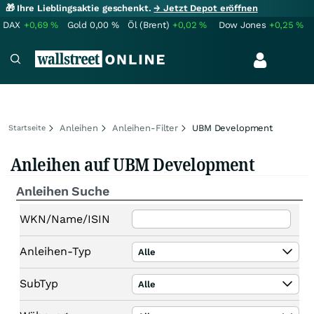
🎁 Ihre Lieblingsaktie geschenkt.
→ Jetzt Depot eröffnen
DAX
+0,69
%
Gold
0,00
%
Öl (Brent)
+0,02
%
Dow Jones
+0,25
%
Anleihen
Anleihen-Filter
UBM Development
Startseite
Anleihen auf UBM Development
Anleihen Suche
WKN/Name/ISIN
Anleihen-Typ
Alle
SubTyp
Alle