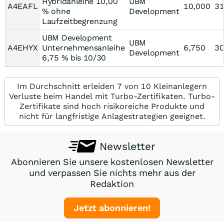
Hybridanleihe 10,00
UBM
A4EAFL
10,000
31
% ohne
Development
Laufzeitbegrenzung
UBM Development
UBM
A4EHYX
Unternehmensanleihe
6,750
30
Development
6,75 % bis 10/30
Im Durchschnitt erleiden 7 von 10 Kleinanlegern
Verluste beim Handel mit Turbo-Zertifikaten. Turbo-
Zertifikate sind hoch risikoreiche Produkte und
nicht für langfristige Anlagestrategien geeignet.
Newsletter
Abonnieren Sie unsere kostenlosen Newsletter
und verpassen Sie nichts mehr aus der
Redaktion
Jetzt abonnieren!