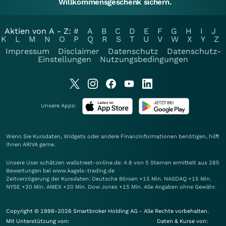
Willkommensgeschenk sichern.
Aktien von A - Z:
#
A
B
C
D
E
F
G
H
I
J
K
L
M
N
O
P
Q
R
S
T
U
V
W
X
Y
Z
Impressum
Disclaimer
Datenschutz
Datenschutz-
Einstellungen
Nutzungsbedingungen
Unsere Apps:
Wenn Sie Kursdaten, Widgets oder andere Finanzinformationen benötigen, hilft
Ihnen
ARIVA
gerne.
Unsere User schätzen wallstreet-online.de: 4.8 von 5 Sternen ermittelt aus 285
Bewertungen bei www.kagels-trading.de
Zeitverzögerung der Kursdaten: Deutsche Börsen +15 Min. NASDAQ +15 Min.
NYSE +20 Min. AMEX +20 Min. Dow Jones +15 Min. Alle Angaben ohne Gewähr.
Copyright © 1998-2026 Smartbroker Holding AG - Alle Rechte vorbehalten.
Mit Unterstützung von:
Daten & Kurse von: