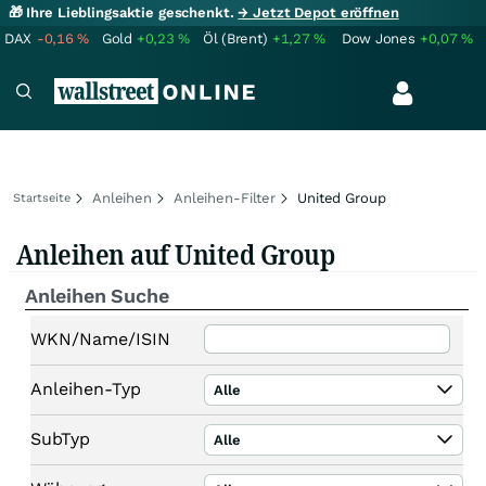
🎁 Ihre Lieblingsaktie geschenkt.
→ Jetzt Depot eröffnen
DAX
-0,16
%
Gold
+0,23
%
Öl (Brent)
+1,27
%
Dow Jones
+0,07
%
Anleihen
Anleihen-Filter
United Group
Startseite
Anleihen auf United Group
Anleihen Suche
WKN/Name/ISIN
Anleihen-Typ
Alle
SubTyp
Alle