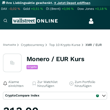
🎁 Ihre Lieblingsaktie geschenkt.
→ Jetzt Depot eröffnen
DAX
-0,02
%
Gold
+0,51
%
Öl (Brent)
+0,96
%
Dow Jones
+0,18
%
Cryptocurrency
Top 10 Krypto Kurse
XMR / EUR
Startseite
Monero / EUR Kurs
Crypto
Alarme
Zur Watchlist
Zum Portfolio
einrichten
hinzufügen
hinzufügen
CryptoCompare Index