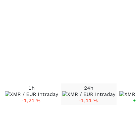
1h
24h
5
-1,21
%
-1,11
%
+0