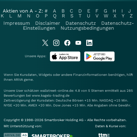
Aktien von A - Z:
#
A
B
C
D
E
F
G
H
I
J
K
L
M
N
O
P
Q
R
S
T
U
V
W
X
Y
Z
Impressum
Disclaimer
Datenschutz
Datenschutz-
Einstellungen
Nutzungsbedingungen
Unsere Apps:
Wenn Sie Kursdaten, Widgets oder andere Finanzinformationen benötigen, hilft
Ihnen
ARIVA
gerne.
Unsere User schätzen wallstreet-online.de: 4.8 von 5 Sternen ermittelt aus 285
Bewertungen bei www.kagels-trading.de
Zeitverzögerung der Kursdaten: Deutsche Börsen +15 Min. NASDAQ +15 Min.
NYSE +20 Min. AMEX +20 Min. Dow Jones +15 Min. Alle Angaben ohne Gewähr.
Copyright © 1998-2026 Smartbroker Holding AG - Alle Rechte vorbehalten.
Mit Unterstützung von:
Daten & Kurse von: