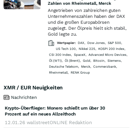
Zahlen von Rheinmetall, Merck
Angetrieben von zahlreichen guten
Unternehmenszahlen haben der DAX
und die großen Europabörsen
zugelegt. Der Ölpreis hielt sich stabil,
Gold legte zu.
Wertpapier:
DAX
,
Dow Jones
,
S&P 500
,
US Tech 100
,
Nikkei 225
,
KOSPI 200 Index
,
CSI 300 Index
,
SpaceX
,
Advanced Micro Devices
,
Öl (WTI)
,
Öl (Brent)
,
Gold
,
Bitcoin
,
Siemens
,
Deutsche Telekom
,
Merck
,
Commerzbank
,
Rheinmetall
,
RENK Group
XMR / EUR Neuigkeiten
Nachrichten
Krypto-Überflieger: Monero schießt um über 30
Prozent auf ein neues Allzeithoch
12.01.26
wallstreetONLINE Redaktion