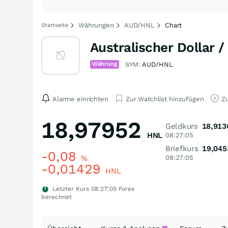
Währungen
AUD/HNL
Chart
Startseite
Australischer Dollar
Währung
SYM:
AUD/HNL
Alarme einrichten
Zur Watchlist hinzufügen
Zu
18,97952
Geldkurs
18,913
HNL
08:27:05
Briefkurs
19,045
-0,08
%
08:27:05
-0,01429
HNL
Letzter Kurs
08:27:05
Forex
berechnet