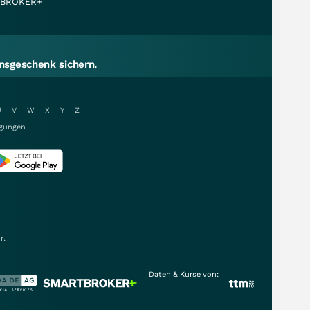
BROKER+
sgeschenk sichern.
U
V
W
X
Y
Z
gungen
r.
Daten & Kurse von: