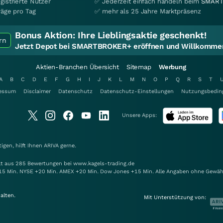
gistrierte Nutzer
✅ Jederzeit einfach handeln beim
SMART
räge pro Tag
✅ mehr als 25 Jahre Marktpräsenz
Bonus Aktion:
Ihre Lieblingsaktie geschenkt!
rn
Jetzt Depot bei SMARTBROKER+ eröffnen und Willkommen
Aktien-Branchen Übersicht
Sitemap
Werbung
A
B
C
D
E
F
G
H
I
J
K
L
M
N
O
P
Q
R
S
T
essum
Disclaimer
Datenschutz
Datenschutz-Einstellungen
Nutzungsbedin
Unsere Apps:
gen, hilft Ihnen
ARIVA
gerne.
elt aus 285 Bewertungen bei www.kagels-trading.de
15 Min. NYSE +20 Min. AMEX +20 Min. Dow Jones +15 Min. Alle Angaben ohne Gewäh
alten.
Mit Unterstützung von: