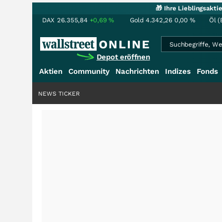
🎁 Ihre Lieblingsakt
DAX
26.355,84
+0,69
%
Gold
4.342,26
0,00
%
Öl (
Depot eröffnen
Aktien
Community
Nachrichten
Indizes
Fonds
NEWS TICKER