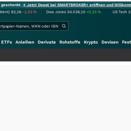
ie geschenkt.
→ Jetzt Depot bei SMARTBROKER+ eröffnen und Willkom
Brent)
82,26
-1,53
%
Dow Jones
54.036,10
+0,25
%
US Tech 1
ETFs
Anleihen
Derivate
Rohstoffe
Krypto
Devisen
Fest