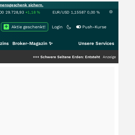
mensgeschenk sichern.
00
29.728,93
+1,18
%
EUR/USD
1,15587
0,00
%
Aktie geschenkt!
Login
Push-Kurse
zins
Broker-Magazin ✨
Unsere Services
+++
Schwere Seltene Erden: Entsteht hier die nächste Milliarden
Anzeige