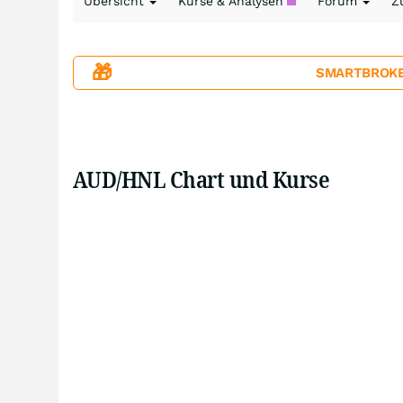
Übersicht
Kurse & Analysen
Forum
Z
🎁
SMARTBROKER+
AUD/HNL Chart und Kurse