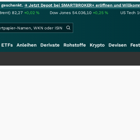
ie geschenkt.
→ Jetzt Depot bei SMARTBROKER+ eröffnen und Willkom
Brent)
82,27
+0,02
%
Dow Jones
54.036,10
+0,25
%
US Tech 1
ETFs
Anleihen
Derivate
Rohstoffe
Krypto
Devisen
Fest