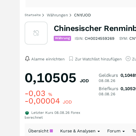
Währungen
CNY/JOD
Startseite
Chinesischer Renminb
Währung
ISIN:
CH0024559269
SYM:
CN
Alarme einrichten
Zur Watchlist hinzufügen
Zu
0,10505
Geldkurs
0,1048
JOD
08.08.26
Briefkurs
0,1052
-0,03
%
08.08.26
-0,00004
JOD
Letzter Kurs
08.08.26
Forex
berechnet
Übersicht
Kurse & Analysen
Forum
T