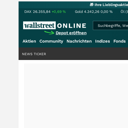
🎁 Ihre Lieblingsakt
DAX
26.355,84
+0,69
%
Gold
4.342,26
0,00
%
Öl (
Depot eröffnen
Aktien
Community
Nachrichten
Indizes
Fonds
NEWS TICKER