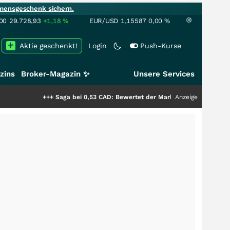
mensgeschenk sichern.
00
29.728,93
+1,18
%
EUR/USD
1,15587
0,00
%
Aktie geschenkt!
Login
Push-Kurse
zins
Broker-Magazin ✨
Unsere Services
+++
Saga bei 0,53 CAD: Bewertet der Markt noch immer nur die Hälfte
Anzeige