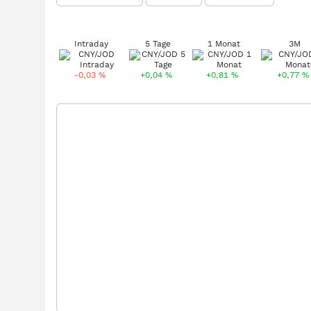
Intraday
5 Tage
1 Monat
3M
-0,03
%
+0,04
%
+0,81
%
+0,77
%