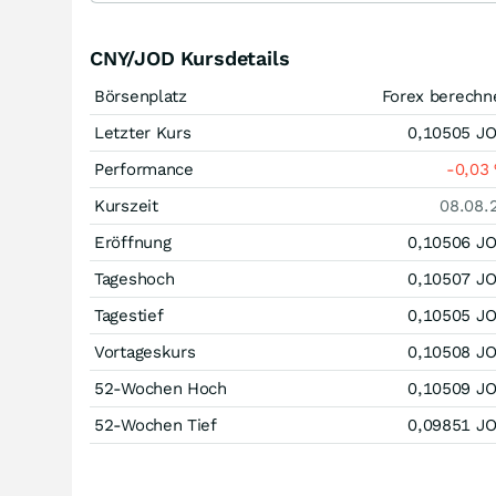
CNY/JOD Kursdetails
Börsenplatz
Forex berechn
Letzter Kurs
0,10505
J
Performance
-0,03
Kurszeit
08.08.
Eröffnung
0,10506
J
Tageshoch
0,10507
J
Tagestief
0,10505
J
Vortageskurs
0,10508
J
52-Wochen Hoch
0,10509
J
52-Wochen Tief
0,09851
J