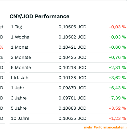
CNY/JOD Performance
et
1 Tag
0,10505
JOD
-0,03
%
OD
1 Woche
0,10502
JOD
+0,03
%
%
1 Monat
0,10421
JOD
+0,80
%
26
3 Monate
0,10425
JOD
+0,76
%
OD
6 Monate
0,10218
JOD
+2,81
%
OD
Lfd. Jahr
0,10138
JOD
+3,62
%
OD
1 Jahr
0,09870
JOD
+6,43
%
OD
3 Jahre
0,09781
JOD
+7,39
%
OD
5 Jahre
0,10888
JOD
-3,52
%
OD
10 Jahre
0,10635
JOD
-1,23
%
mehr Performancedaten »