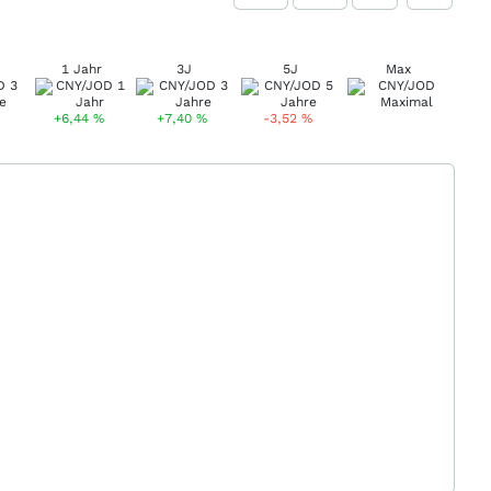
1 Jahr
3J
5J
Max
+6,44
%
+7,40
%
-3,52
%