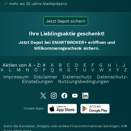
✅ mehr als 25 Jahre Marktpräsenz
Jetzt Depot sichern
Ihre Lieblingsaktie geschenkt!
Jetzt Depot bei SMARTBROKER+ eröffnen und
Willkommensgeschenk sichern.
Aktien von A - Z:
#
A
B
C
D
E
F
G
H
I
J
K
L
M
N
O
P
Q
R
S
T
U
V
W
X
Y
Z
Impressum
Disclaimer
Datenschutz
Datenschutz-
Einstellungen
Nutzungsbedingungen
Unsere Apps:
Wenn Sie Kursdaten, Widgets oder andere Finanzinformationen benötigen, hilft
Ihnen
ARIVA
gerne.