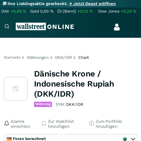
🎁 Ihre Lieblingsaktie geschenkt.
→ Jetzt Depot eröffnen
DAX
+0,69
%
Gold
0,00
%
Öl (Brent)
+0,02
%
Dow Jones
+0,25
%
Währungen
DKK/IDR
Chart
Startseite
Dänische Krone /
Indonesische Rupiah
(DKK/IDR)
Währung
SYM:
DKK/IDR
Alarme
Zur Watchlist
Zum Portfolio
einrichten
hinzufügen
hinzufügen
Forex berechnet