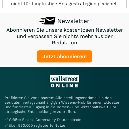
nicht für langfristige Anlagestrategien geeignet.
Newsletter
Abonnieren Sie unsere kostenlosen Newsletter
und verpassen Sie nichts mehr aus der
Redaktion
Jetzt abonnieren!
Profitieren Sie von unserem Alleinstellungsmerkmal als den
zentralen verlagsunabhängigen Wissens-Hub für einen aktuellen
und fundierten Zugang in die Börsen- und Wirtschaftswelt, um
strategische Entscheidungen zu treffen.
✅ Größte Finanz-Community Deutschlands
✅ über 550.000 registrierte Nutzer