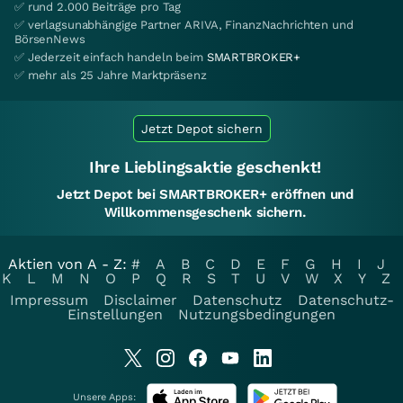
✅ rund 2.000 Beiträge pro Tag
✅ verlagsunabhängige Partner ARIVA, FinanzNachrichten und
BörsenNews
✅ Jederzeit einfach handeln beim
SMARTBROKER+
✅ mehr als 25 Jahre Marktpräsenz
Jetzt Depot sichern
Ihre Lieblingsaktie geschenkt!
Jetzt Depot bei SMARTBROKER+ eröffnen und
Willkommensgeschenk sichern.
Aktien von A - Z:
#
A
B
C
D
E
F
G
H
I
J
K
L
M
N
O
P
Q
R
S
T
U
V
W
X
Y
Z
Impressum
Disclaimer
Datenschutz
Datenschutz-
Einstellungen
Nutzungsbedingungen
Unsere Apps: