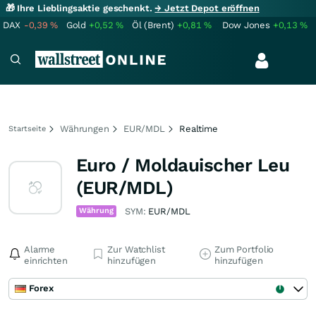
🎁 Ihre Lieblingsaktie geschenkt.
→ Jetzt Depot eröffnen
DAX
-0,39
%
Gold
+0,52
%
Öl (Brent)
+0,81
%
Dow Jones
+0,13
%
Währungen
EUR/MDL
Realtime
Startseite
Euro / Moldauischer Leu
(EUR/MDL)
Währung
SYM:
EUR/MDL
Alarme
Zur Watchlist
Zum Portfolio
einrichten
hinzufügen
hinzufügen
Forex