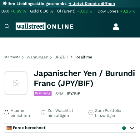
🎁 Ihre Lieblingsaktie geschenkt.
→ Jetzt Depot eröffnen
DAX
+0,69
%
Gold
0,00
%
Öl (Brent)
+0,02
%
Dow Jones
+0,25
%
Währungen
JPY/BIF
Realtime
Startseite
Japanischer Yen / Burundi
Franc (JPY/BIF)
Währung
SYM:
JPY/BIF
Alarme
Zur Watchlist
Zum Portfolio
einrichten
hinzufügen
hinzufügen
Forex berechnet