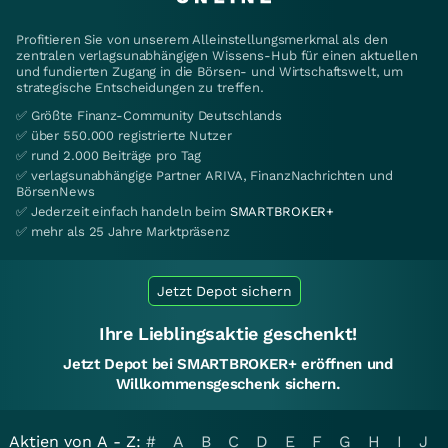
Profitieren Sie von unserem Alleinstellungsmerkmal als den
zentralen verlagsunabhängigen Wissens-Hub für einen aktuellen
und fundierten Zugang in die Börsen- und Wirtschaftswelt, um
strategische Entscheidungen zu treffen.
✅ Größte Finanz-Community Deutschlands
✅ über 550.000 registrierte Nutzer
✅ rund 2.000 Beiträge pro Tag
✅ verlagsunabhängige Partner ARIVA, FinanzNachrichten und
BörsenNews
✅ Jederzeit einfach handeln beim
SMARTBROKER+
✅ mehr als 25 Jahre Marktpräsenz
Jetzt Depot sichern
Ihre Lieblingsaktie geschenkt!
Jetzt Depot bei SMARTBROKER+ eröffnen und
Willkommensgeschenk sichern.
Aktien von A - Z:
#
A
B
C
D
E
F
G
H
I
J