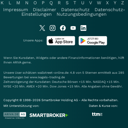
K
L
M
N
O
P
Q
R
S
T
U
V
W
X
Y
Z
Impressum
Disclaimer
Datenschutz
Datenschutz-
Einstellungen
Nutzungsbedingungen
Unsere Apps:
Wenn Sie Kursdaten, Widgets oder andere Finanzinformationen benötigen, hilft
Ihnen
ARIVA
gerne.
Unsere User schätzen wallstreet-online.de: 4.8 von 5 Sternen ermittelt aus 285
Bewertungen bei www.kagels-trading.de
Zeitverzögerung der Kursdaten: Deutsche Börsen +15 Min. NASDAQ +15 Min.
NYSE +20 Min. AMEX +20 Min. Dow Jones +15 Min. Alle Angaben ohne Gewähr.
Copyright © 1998-2026 Smartbroker Holding AG - Alle Rechte vorbehalten.
Mit Unterstützung von:
Daten & Kurse von: