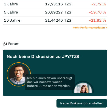
3 Jahre
17,23116
TZS
-2,72
%
5 Jahre
20,89227
TZS
-19,76
%
10 Jahre
21,44240
TZS
-21,82
%
mehr Performancedaten »
Forum
Noch keine Diskussion zu JPY/TZS
Neue Diskussion erstellen