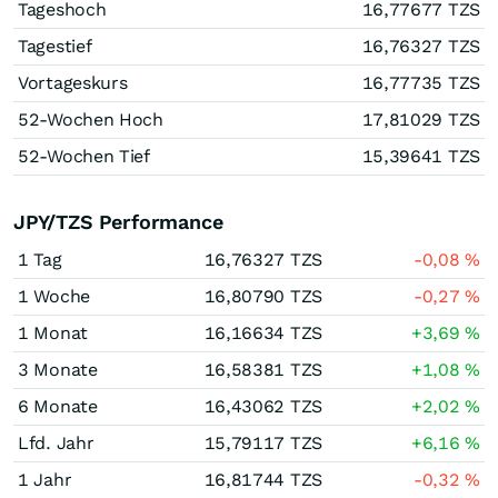
Tageshoch
16,77677
TZS
Tagestief
16,76327
TZS
Vortageskurs
16,77735
TZS
52-Wochen Hoch
17,81029
TZS
52-Wochen Tief
15,39641
TZS
JPY/TZS Performance
1 Tag
16,76327
TZS
-0,08
%
1 Woche
16,80790
TZS
-0,27
%
1 Monat
16,16634
TZS
+3,69
%
3 Monate
16,58381
TZS
+1,08
%
6 Monate
16,43062
TZS
+2,02
%
Lfd. Jahr
15,79117
TZS
+6,16
%
1 Jahr
16,81744
TZS
-0,32
%