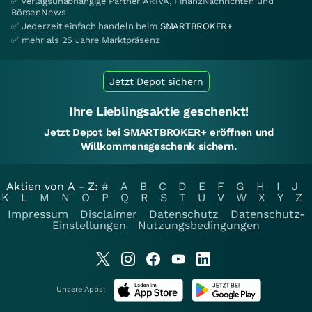
✅ verlagsunabhängige Partner ARIVA, FinanzNachrichten und
BörsenNews
✅ Jederzeit einfach handeln beim
SMARTBROKER+
✅ mehr als 25 Jahre Marktpräsenz
Jetzt Depot sichern
Ihre Lieblingsaktie geschenkt!
Jetzt Depot bei SMARTBROKER+ eröffnen und
Willkommensgeschenk sichern.
Aktien von A - Z:
#
A
B
C
D
E
F
G
H
I
J
K
L
M
N
O
P
Q
R
S
T
U
V
W
X
Y
Z
Impressum
Disclaimer
Datenschutz
Datenschutz-
Einstellungen
Nutzungsbedingungen
Unsere Apps: