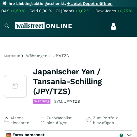
🎁 Ihre Lieblingsaktie geschenkt.
→ Jetzt Depot eröffnen
DAX
+0,69
%
Gold
0,00
%
Öl (Brent)
+0,02
%
Dow Jones
+0,25
%
Währungen
JPY/TZS
Startseite
Japanischer Yen /
Tansania-Schilling
(JPY/TZS)
Währung
SYM:
JPY/TZS
Alarme
Zur Watchlist
Zum Portfolio
einrichten
hinzufügen
hinzufügen
Forex berechnet