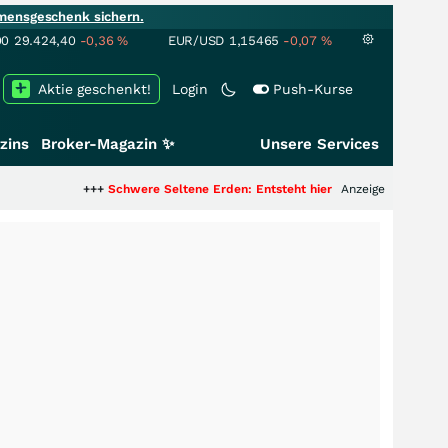
mensgeschenk sichern.
00
29.424,40
-0,36
%
EUR/USD
1,15465
-0,07
%
Aktie geschenkt!
Login
Push-Kurse
zins
Broker-Magazin ✨
Unsere Services
+++
Schwere Seltene Erden: Entsteht hier die nächste Milliardenstory?
Anzeige
++