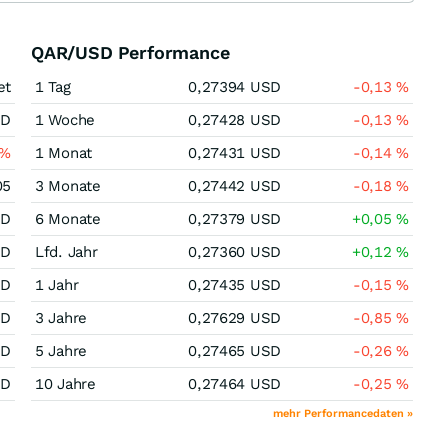
QAR/USD Performance
et
1 Tag
0,27394
USD
-0,13
%
SD
1 Woche
0,27428
USD
-0,13
%
%
1 Monat
0,27431
USD
-0,14
%
05
3 Monate
0,27442
USD
-0,18
%
SD
6 Monate
0,27379
USD
+0,05
%
SD
Lfd. Jahr
0,27360
USD
+0,12
%
SD
1 Jahr
0,27435
USD
-0,15
%
SD
3 Jahre
0,27629
USD
-0,85
%
SD
5 Jahre
0,27465
USD
-0,26
%
SD
10 Jahre
0,27464
USD
-0,25
%
mehr Performancedaten »