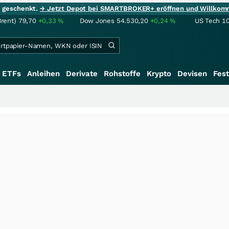
ie geschenkt.
→ Jetzt Depot bei SMARTBROKER+ eröffnen und Willkom
Brent)
79,70
+0,33
%
Dow Jones
54.530,20
+0,24
%
US Tech 1
ETFs
Anleihen
Derivate
Rohstoffe
Krypto
Devisen
Fest