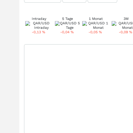
Intraday
5 Tage
1 Monat
3M
-0,13
%
-0,04
%
-0,05
%
-0,09
%