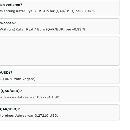
hen verloren?
r Währung Katar Ryal / US-Dollar (QAR/USD) bei -0,06
%
.
gewonnen?
r Währung Katar Ryal / Euro (QAR/EUR) bei +0,93
%
.
R/USD)?
-0,06
%
zum Vorjahr).
r (QAR/USD)?
halb eines Jahres war 0,27734
USD
.
 (QAR/USD)?
alb eines Jahres war 0,27210
USD
.