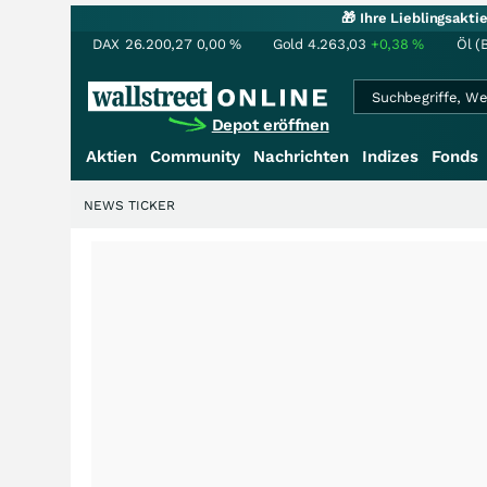
🎁 Ihre Lieblingsakt
DAX
26.200,27
0,00
%
Gold
4.263,03
+0,38
%
Öl (
Depot eröffnen
Aktien
Community
Nachrichten
Indizes
Fonds
NEWS TICKER