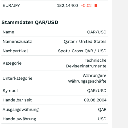
EUR/JPY
182,14400
-0,02
Stammdaten QAR/USD
Name
QAR/USD
Namenszusatz
Qatar / United States
Nachpartikel
Spot / Cross QAR / USD
Technische
Kategorie
Deviseninstrumente
Währungen/
Unterkategorie
Währungsgeschäfte
Symbol
QAR/USD
Handelbar seit
09.08.2004
Ausgangswährung
QAR
Handelswährung
USD