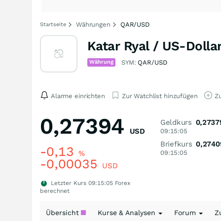
Währungen
QAR/USD
Startseite
Katar Ryal / US-Doll
Währung
SYM:
QAR/USD
Alarme einrichten
Zur Watchlist hinzufügen
Zu
0,27394
Geldkurs
0,2737
USD
09:15:05
Briefkurs
0,2740
-0,13
%
09:15:05
-0,00035
USD
Letzter Kurs
09:15:05
Forex
berechnet
Übersicht
Kurse & Analysen
Forum
Z