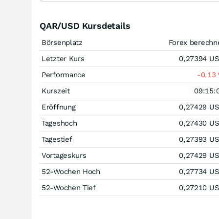
QAR/USD Kursdetails
Börsenplatz
Forex berechn
Letzter Kurs
0,27394
U
Performance
-0,13
Kurszeit
09:15:
Eröffnung
0,27429
U
Tageshoch
0,27430
U
Tagestief
0,27393
U
Vortageskurs
0,27429
U
52-Wochen Hoch
0,27734
U
52-Wochen Tief
0,27210
U