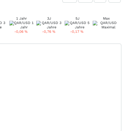
1 Jahr
3J
5J
Max
-0,06
%
-0,76
%
-0,17
%