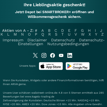
Ihre Lieblingsaktie geschenkt!
Jetzt Depot bei SMARTBROKER+ eröffnen und
Willkommensgeschenk sichern.
Aktien von A - Z:
#
A
B
C
D
E
F
G
H
I
J
K
L
M
N
O
P
Q
R
S
T
U
V
W
X
Y
Z
Impressum
Disclaimer
Datenschutz
Datenschutz-
Einstellungen
Nutzungsbedingungen
Unsere Apps:
Wenn Sie Kursdaten, Widgets oder andere Finanzinformationen benötigen, hilft
Ihnen
ARIVA
gerne.
Unsere User schätzen wallstreet-online.de: 4.8 von 5 Sternen ermittelt aus 285
Bewertungen bei www.kagels-trading.de
Zeitverzögerung der Kursdaten: Deutsche Börsen +15 Min. NASDAQ +15 Min.
NYSE +20 Min. AMEX +20 Min. Dow Jones +15 Min. Alle Angaben ohne Gewähr.