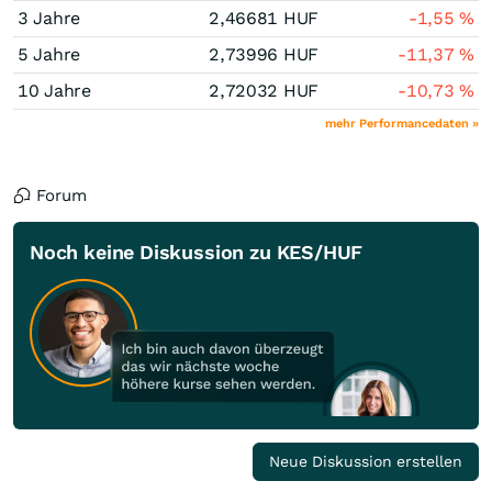
3 Jahre
2,46681
HUF
-1,55
%
5 Jahre
2,73996
HUF
-11,37
%
10 Jahre
2,72032
HUF
-10,73
%
mehr Performancedaten »
Forum
Noch keine Diskussion zu KES/HUF
Neue Diskussion erstellen