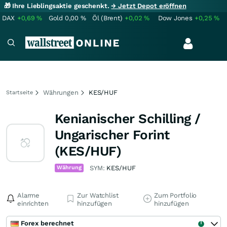
🎁 Ihre Lieblingsaktie geschenkt.
→ Jetzt Depot eröffnen
DAX
+0,69
%
Gold
0,00
%
Öl (Brent)
+0,02
%
Dow Jones
+0,25
%
Währungen
KES/HUF
Startseite
Kenianischer Schilling /
Ungarischer Forint
(KES/HUF)
Währung
SYM:
KES/HUF
Alarme
Zur Watchlist
Zum Portfolio
einrichten
hinzufügen
hinzufügen
Forex berechnet