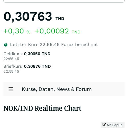
0,30763
TND
+0,30
+0,00092
%
TND
Letzter Kurs
22:55:45
Forex berechnet
Geldkurs
0,30650
TND
22:55:45
Briefkurs
0,30876
TND
22:55:45
Kurse, Daten, News & Forum
NOK/TND Realtime Chart
Als PopUp