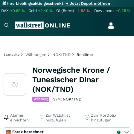
🎁 Ihre Lieblingsaktie geschenkt.
→ Jetzt Depot eröffnen
DAX
+0,69
%
Gold
+2,40
%
Öl (Brent)
-1,53
%
Dow Jones
+0,25
%
Währungen
NOK/TND
Realtime
Startseite
Norwegische Krone /
Tunesischer Dinar
(NOK/TND)
Währung
SYM:
NOK/TND
Alarme
Zur Watchlist
Zum Portfolio
einrichten
hinzufügen
hinzufügen
Forex berechnet