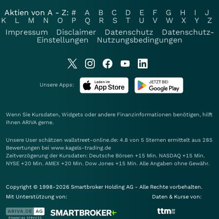
Aktien von A - Z:
#
A
B
C
D
E
F
G
H
I
J
K
L
M
N
O
P
Q
R
S
T
U
V
W
X
Y
Z
Impressum
Disclaimer
Datenschutz
Datenschutz-
Einstellungen
Nutzungsbedingungen
Unsere Apps:
Wenn Sie Kursdaten, Widgets oder andere Finanzinformationen benötigen, hilft
Ihnen
ARIVA
gerne.
Unsere User schätzen wallstreet-online.de: 4.8 von 5 Sternen ermittelt aus 285
Bewertungen bei www.kagels-trading.de
Zeitverzögerung der Kursdaten: Deutsche Börsen +15 Min. NASDAQ +15 Min.
NYSE +20 Min. AMEX +20 Min. Dow Jones +15 Min. Alle Angaben ohne Gewähr.
Copyright © 1998-2026 Smartbroker Holding AG - Alle Rechte vorbehalten.
Mit Unterstützung von:
Daten & Kurse von: