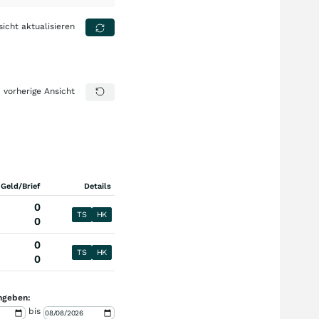
sicht aktualisieren
vorherige Ansicht
 Geld/Brief
Details
0
TS
HK
0
0
TS
HK
0
ngeben:
bis