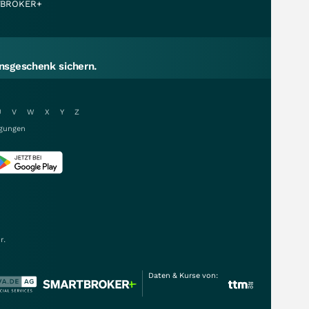
BROKER+
sgeschenk sichern.
U
V
W
X
Y
Z
gungen
r.
Daten & Kurse von: