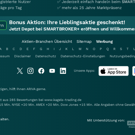
gistrierte Nutzer
✅ Jederzeit einfach handeln beim
SMART
räge pro Tag
✅ mehr als 25 Jahre Marktpräsenz
Bonus Aktion:
Ihre Lieblingsaktie geschenkt!
rn
Jetzt Depot bei SMARTBROKER+ eröffnen und Willkommen
Aktien-Branchen Übersicht
Sitemap
Werbung
A
B
C
D
E
F
G
H
I
J
K
L
M
N
O
P
Q
R
S
T
essum
Disclaimer
Datenschutz
Datenschutz-Einstellungen
Nutzungsbedin
Unsere Apps:
gen, hilft Ihnen
ARIVA
gerne.
elt aus 285 Bewertungen bei www.kagels-trading.de
15 Min. NYSE +20 Min. AMEX +20 Min. Dow Jones +15 Min. Alle Angaben ohne Gewäh
alten.
Mit Unterstützung von: