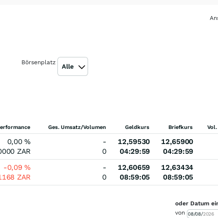
An
Börsenplatz
Alle
erformance
Ges. Umsatz/Volumen
Geldkurs
Briefkurs
Vol.
0,00
%
-
12,59530
12,65900
0000
ZAR
0
04:29:59
04:29:59
-0,09
%
-
12,60659
12,63434
01168
ZAR
0
08:59:05
08:59:05
oder Datum ei
von