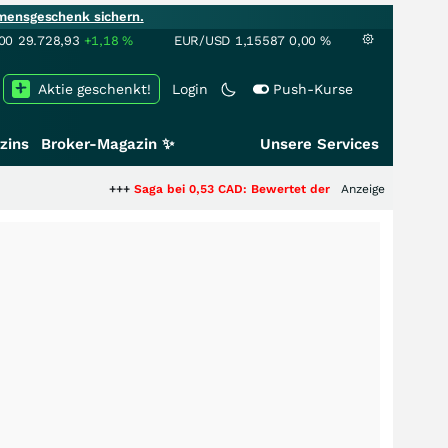
mensgeschenk sichern.
00
29.728,93
+1,18
%
EUR/USD
1,15587
0,00
%
Aktie geschenkt!
Login
Push-Kurse
zins
Broker-Magazin ✨
Unsere Services
+++
Saga bei 0,53 CAD: Bewertet der Markt noch immer nur die H
Anzeige