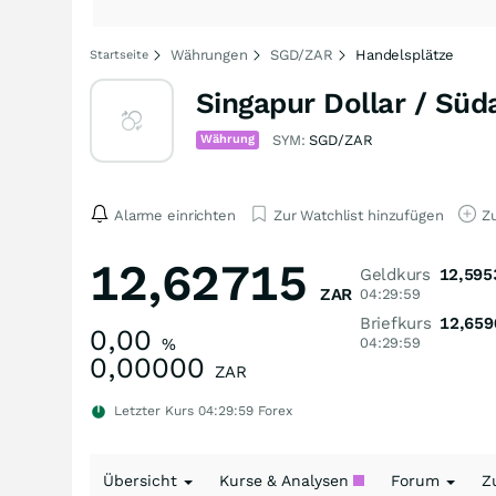
Währungen
SGD/ZAR
Handelsplätze
Startseite
Singapur Dollar / Sü
Währung
SYM:
SGD/ZAR
Alarme einrichten
Zur Watchlist hinzufügen
Zu
12,62715
Geldkurs
12,595
ZAR
04:29:59
Briefkurs
12,659
0,00
%
04:29:59
0,00000
ZAR
Letzter Kurs
04:29:59
Forex
Übersicht
Kurse & Analysen
Forum
Z