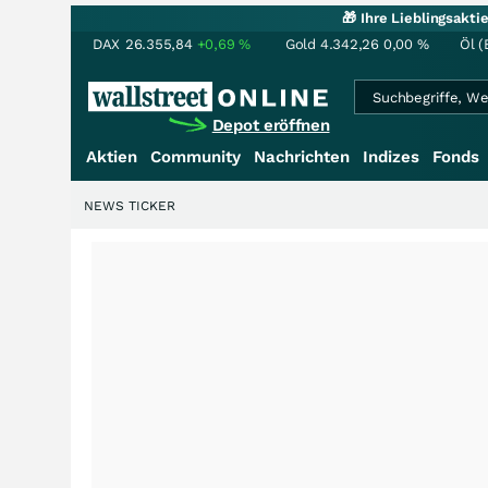
🎁 Ihre Lieblingsakt
DAX
26.355,84
+0,69
%
Gold
4.342,26
0,00
%
Öl (
Depot eröffnen
Aktien
Community
Nachrichten
Indizes
Fonds
NEWS TICKER