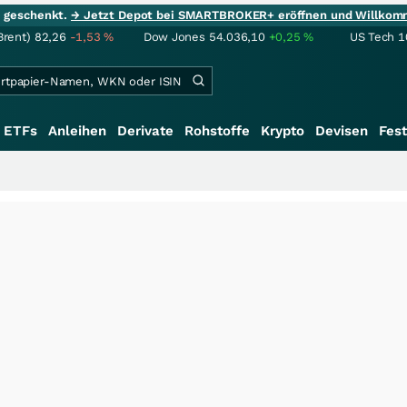
ie geschenkt.
→ Jetzt Depot bei SMARTBROKER+ eröffnen und Willkom
Brent)
82,26
-1,53
%
Dow Jones
54.036,10
+0,25
%
US Tech 1
ETFs
Anleihen
Derivate
Rohstoffe
Krypto
Devisen
Fest