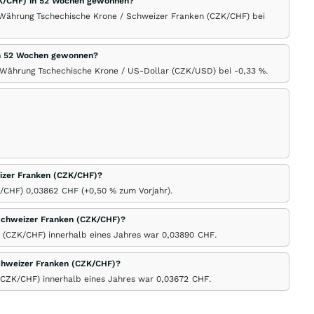
ZK/CHF) in 52 Wochen gewonnen?
r Währung Tschechische Krone / Schweizer Franken (CZK/CHF) bei
in 52 Wochen gewonnen?
r Währung Tschechische Krone / US-Dollar (CZK/USD) bei -0,33
%
.
eizer Franken (CZK/CHF)?
K/CHF) 0,03862
CHF
(+0,50
%
zum Vorjahr).
Schweizer Franken (CZK/CHF)?
 (CZK/CHF) innerhalb eines Jahres war 0,03890
CHF
.
chweizer Franken (CZK/CHF)?
(CZK/CHF) innerhalb eines Jahres war 0,03672
CHF
.