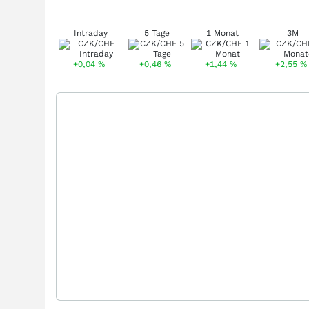
Intraday
5 Tage
1 Monat
3M
+0,04
%
+0,46
%
+1,44
%
+2,55
%