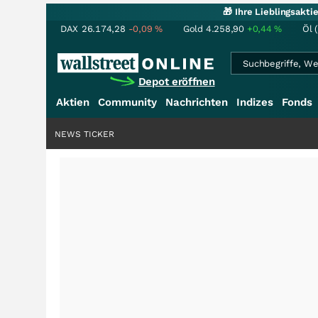
🎁 Ihre Lieblingsakt
DAX
26.174,28
-0,09
%
Gold
4.258,90
+0,44
%
Öl 
Depot eröffnen
Aktien
Community
Nachrichten
Indizes
Fonds
NEWS TICKER