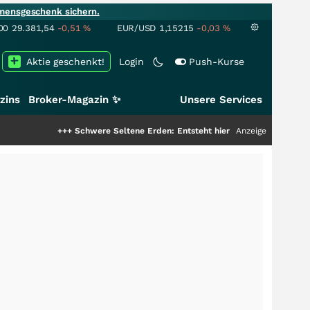
mensgeschenk sichern.
00
29.381,54
-0,51
%
EUR/USD
1,15215
-0,03
%
Aktie geschenkt!
Login
Push-Kurse
zins
Broker-Magazin ✨
Unsere Services
+++
Schwere Seltene Erden: Entsteht hier die nächste Milliardenstory?
Anzeige
++