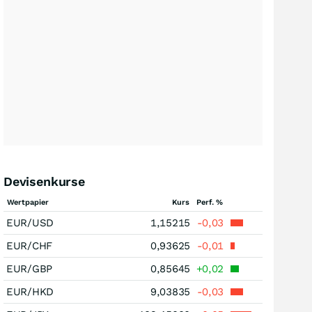
Devisenkurse
Wertpapier
Kurs
Perf. %
EUR/USD
1,15215
-0,03
EUR/CHF
0,93625
-0,01
EUR/GBP
0,85645
+0,02
EUR/HKD
9,03835
-0,03