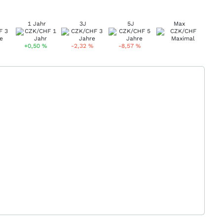
1 Jahr
3J
5J
Max
+0,50
%
-2,32
%
-8,57
%