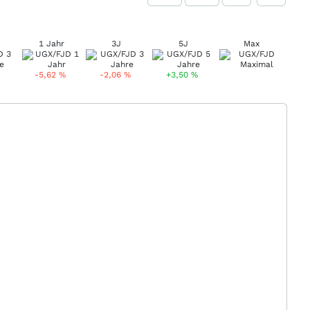
1 Jahr
3J
5J
Max
-5,62
%
-2,06
%
+3,50
%