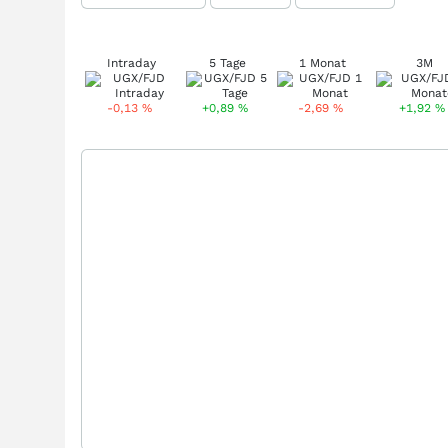
Intraday
5 Tage
1 Monat
3M
-0,13
%
+0,89
%
-2,69
%
+1,92
%