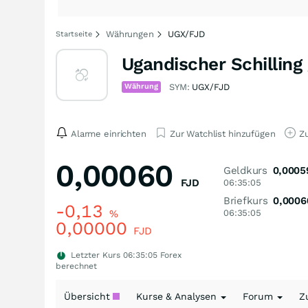
Währungen
UGX/FJD
Startseite
Ugandischer Schilling
Währung
SYM:
UGX/FJD
Alarme einrichten
Zur Watchlist hinzufügen
Zu
0,00060
Geldkurs
0,0005
FJD
06:35:05
Briefkurs
0,0006
-0,13
%
06:35:05
0,00000
FJD
Letzter Kurs
06:35:05
Forex
berechnet
Übersicht
Kurse & Analysen
Forum
Z