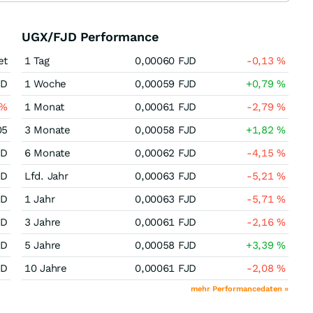
UGX/FJD Performance
et
1 Tag
0,00060
FJD
-0,13
%
JD
1 Woche
0,00059
FJD
+0,79
%
%
1 Monat
0,00061
FJD
-2,79
%
05
3 Monate
0,00058
FJD
+1,82
%
JD
6 Monate
0,00062
FJD
-4,15
%
JD
Lfd. Jahr
0,00063
FJD
-5,21
%
JD
1 Jahr
0,00063
FJD
-5,71
%
JD
3 Jahre
0,00061
FJD
-2,16
%
JD
5 Jahre
0,00058
FJD
+3,39
%
JD
10 Jahre
0,00061
FJD
-2,08
%
mehr Performancedaten »