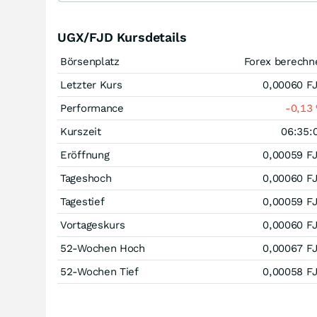
UGX/FJD Kursdetails
Börsenplatz
Forex berechn
Letzter Kurs
0,00060
F
Performance
-0,13
Kurszeit
06:35:
Eröffnung
0,00059
F
Tageshoch
0,00060
F
Tagestief
0,00059
F
Vortageskurs
0,00060
F
52-Wochen Hoch
0,00067
F
52-Wochen Tief
0,00058
F