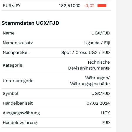
EUR/JPY
182,51000
-0,02
Stammdaten UGX/FJD
Name
UGX/FJD
Namenszusatz
Uganda / Fiji
Nachpartikel
Spot / Cross UGX / FJD
Technische
Kategorie
Deviseninstrumente
Währungen/
Unterkategorie
Währungsgeschäfte
Symbol
UGX/FJD
Handelbar seit
07.02.2014
Ausgangswährung
UGX
Handelswährung
FJD