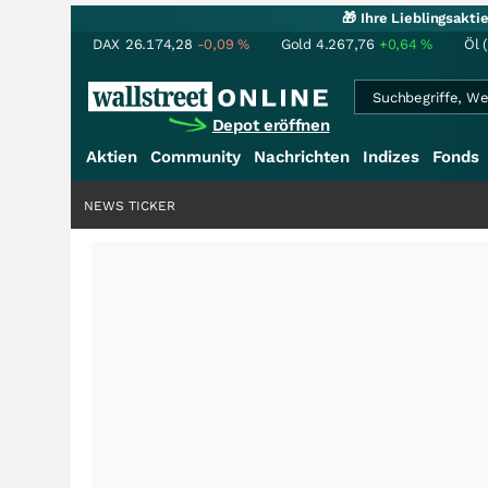
🎁 Ihre Lieblingsakt
DAX
26.174,28
-0,09
%
Gold
4.267,76
+0,64
%
Öl 
Depot eröffnen
Aktien
Community
Nachrichten
Indizes
Fonds
NEWS TICKER