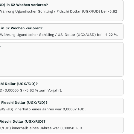
FJD) in 52 Wochen verloren?
Währung Ugandischer Schilling / Fidschi Dollar (UGX/FJD) bei -5,62
) in 52 Wochen verloren?
 Währung Ugandischer Schilling / US-Dollar (UGX/USD) bei -4,22
%
.
?
schi Dollar (UGX/FJD)?
JD) 0,00060
$
(-5,62
%
zum Vorjahr).
 Fidschi Dollar (UGX/FJD)?
UGX/FJD) innerhalb eines Jahres war 0,00067
FJD
.
Fidschi Dollar (UGX/FJD)?
GX/FJD) innerhalb eines Jahres war 0,00058
FJD
.