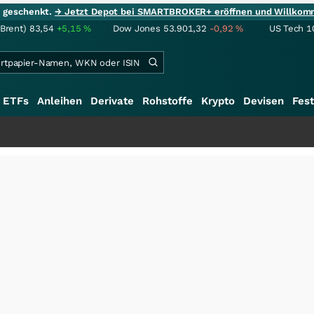
ie geschenkt.
→ Jetzt Depot bei SMARTBROKER+ eröffnen und Willkom
(Brent)
83,54
+5,15
%
Dow Jones
53.901,32
-0,92
%
US Tech 1
ETFs
Anleihen
Derivate
Rohstoffe
Krypto
Devisen
Fest