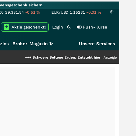
mensgeschenk sichern.
00
29.381,54
-0,51
%
EUR/USD
1,15231
-0,01
%
Aktie geschenkt!
Login
Push-Kurse
zins
Broker-Magazin ✨
Unsere Services
+++
Schwere Seltene Erden: Entsteht hier die nächste Milliardenstory?
Anzeige
++