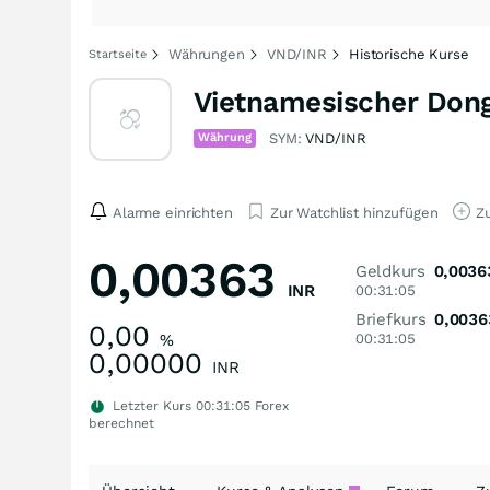
Währungen
VND/INR
Historische Kurse
Startseite
Vietnamesischer Dong
Währung
SYM:
VND/INR
Alarme einrichten
Zur Watchlist hinzufügen
Zu
0,00363
Geldkurs
0,0036
INR
00:31:05
Briefkurs
0,0036
0,00
%
00:31:05
0,00000
INR
Letzter Kurs
00:31:05
Forex
berechnet