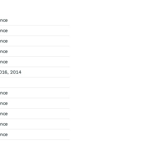
ance
ance
ance
ance
ance
016, 2014
ance
ance
ance
ance
ance