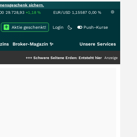
mensgeschenk sichern.
00
29.728,93
+1,18
%
EUR/USD
1,15587
0,00
%
Aktie geschenkt!
Login
Push-Kurse
zins
Broker-Magazin ✨
Unsere Services
+++
Schwere Seltene Erden: Entsteht hier die nächste Milliardenstory?
Anzeige