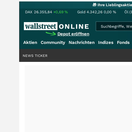
🎁 Ihre Lieblingsakt
DAX
26.355,84
+0,69
%
Gold
4.342,26
0,00
%
Öl (
Depot eröffnen
Aktien
Community
Nachrichten
Indizes
Fonds
NEWS TICKER