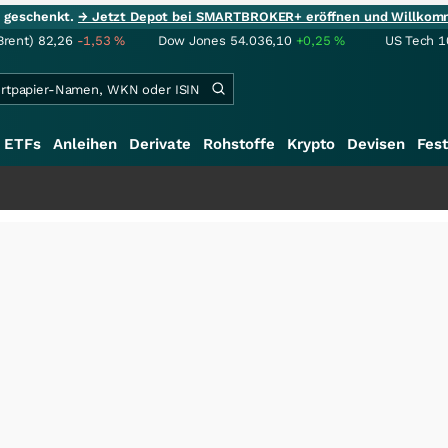
ie geschenkt.
→ Jetzt Depot bei SMARTBROKER+ eröffnen und Willkom
Brent)
82,26
-1,53
%
Dow Jones
54.036,10
+0,25
%
US Tech 1
ETFs
Anleihen
Derivate
Rohstoffe
Krypto
Devisen
Fest