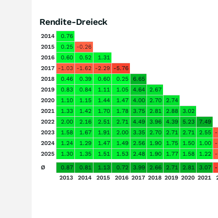
Rendite-Dreieck
2014
0.76
2015
0.25
-0.26
2016
0.60
0.52
1.31
2017
-1.03
-1.62
-2.29
-5.76
2018
0.46
0.39
0.60
0.25
6.65
2019
0.83
0.84
1.11
1.05
4.64
2.67
2020
1.10
1.15
1.44
1.47
4.00
2.70
2.74
2021
1.33
1.42
1.70
1.78
3.75
2.81
2.88
3.02
2022
2.00
2.16
2.51
2.71
4.49
3.96
4.39
5.23
7.49
2023
1.58
1.67
1.91
2.00
3.35
2.70
2.71
2.71
2.55
-
2024
1.24
1.29
1.47
1.49
2.56
1.90
1.75
1.50
1.00
-
2025
1.30
1.35
1.51
1.53
2.48
1.90
1.77
1.58
1.22
-
Ø
0.87
0.81
1.13
0.72
3.99
2.66
2.71
2.81
3.07
-
2013
2014
2015
2016
2017
2018
2019
2020
2021