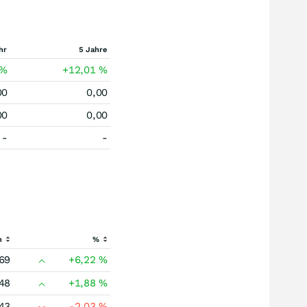
hr
5 Jahre
%
+12,01
%
00
0,00
00
0,00
-
-
h
%
69
+6,22
%
48
+1,88
%
43
-2,03
%