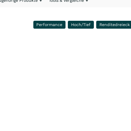
ugehörige Produkte
Tools & Vergleiche
Performance
Hoch/Tief
Renditedreieck