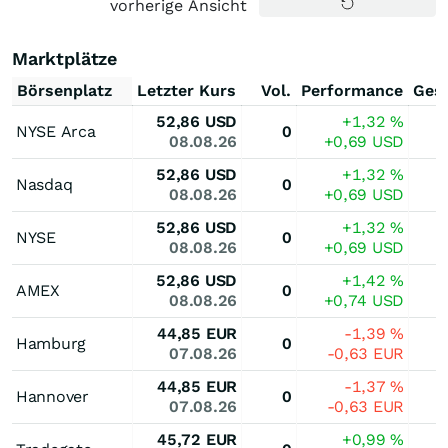
vorherige Ansicht
Marktplätze
Börsenplatz
Letzter Kurs
Vol.
Performance
Ges
52,86
USD
+1,32
%
NYSE Arca
0
08.08.26
+0,69
USD
52,86
USD
+1,32
%
Nasdaq
0
08.08.26
+0,69
USD
52,86
USD
+1,32
%
NYSE
0
08.08.26
+0,69
USD
52,86
USD
+1,42
%
AMEX
0
08.08.26
+0,74
USD
44,85
EUR
-1,39
%
Hamburg
0
07.08.26
-0,63
EUR
44,85
EUR
-1,37
%
Hannover
0
07.08.26
-0,63
EUR
45,72
EUR
+0,99
%