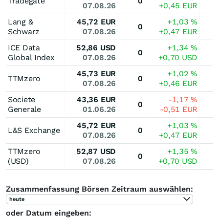
Tradegate
0
07.08.26
+0,45
EUR
Lang &
45,72
EUR
+1,03
%
0
Schwarz
07.08.26
+0,47
EUR
ICE Data
52,86
USD
+1,34
%
0
Global Index
07.08.26
+0,70
USD
45,73
EUR
+1,02
%
TTMzero
0
07.08.26
+0,46
EUR
Societe
43,36
EUR
-1,17
%
0
Generale
01.06.26
-0,51
EUR
45,72
EUR
+1,03
%
L&S Exchange
0
07.08.26
+0,47
EUR
TTMzero
52,87
USD
+1,35
%
0
(USD)
07.08.26
+0,70
USD
Zusammenfassung Börsen Zeitraum auswählen:
heute
oder Datum eingeben: