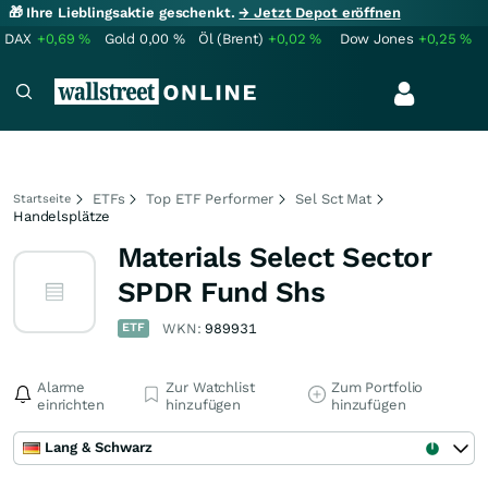
🎁 Ihre Lieblingsaktie geschenkt.
→ Jetzt Depot eröffnen
DAX
+0,69
%
Gold
0,00
%
Öl (Brent)
+0,02
%
Dow Jones
+0,25
%
ETFs
Top ETF Performer
Sel Sct Mat
Startseite
Handelsplätze
Materials Select Sector
SPDR Fund Shs
ETF
WKN:
989931
Alarme
Zur Watchlist
Zum Portfolio
einrichten
hinzufügen
hinzufügen
Lang & Schwarz