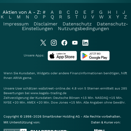
Aktien von A - Z:
#
A
B
C
D
E
F
G
H
I
J
K
L
M
N
O
P
Q
R
S
T
U
V
W
X
Y
Z
Impressum
Disclaimer
Datenschutz
Datenschutz-
Einstellungen
Nutzungsbedingungen
Unsere Apps:
Wenn Sie Kursdaten, Widgets oder andere Finanzinformationen benötigen, hilft
Ihnen
ARIVA
gerne.
Unsere User schätzen wallstreet-online.de: 4.8 von 5 Sternen ermittelt aus 285
Bewertungen bei www.kagels-trading.de
Zeitverzögerung der Kursdaten: Deutsche Börsen +15 Min. NASDAQ +15 Min.
NYSE +20 Min. AMEX +20 Min. Dow Jones +15 Min. Alle Angaben ohne Gewähr.
Copyright © 1998-2026 Smartbroker Holding AG - Alle Rechte vorbehalten.
Mit Unterstützung von:
Daten & Kurse von: