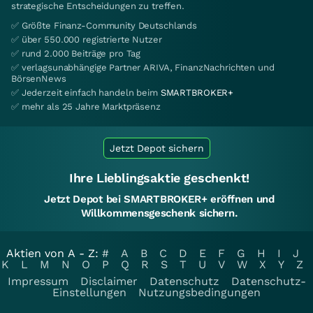
strategische Entscheidungen zu treffen.
✅ Größte Finanz-Community Deutschlands
✅ über 550.000 registrierte Nutzer
✅ rund 2.000 Beiträge pro Tag
✅ verlagsunabhängige Partner ARIVA, FinanzNachrichten und
BörsenNews
✅ Jederzeit einfach handeln beim
SMARTBROKER+
✅ mehr als 25 Jahre Marktpräsenz
Jetzt Depot sichern
Ihre Lieblingsaktie geschenkt!
Jetzt Depot bei SMARTBROKER+ eröffnen und
Willkommensgeschenk sichern.
Aktien von A - Z:
#
A
B
C
D
E
F
G
H
I
J
K
L
M
N
O
P
Q
R
S
T
U
V
W
X
Y
Z
Impressum
Disclaimer
Datenschutz
Datenschutz-
Einstellungen
Nutzungsbedingungen