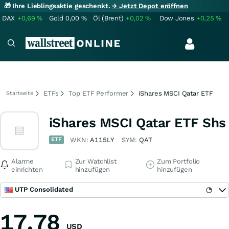
🎁 Ihre Lieblingsaktie geschenkt.
→ Jetzt Depot eröffnen
DAX
+0,69
%
Gold
0,00
%
Öl (Brent)
+0,02
%
Dow Jones
+0,25
%
ETFs
Top ETF Performer
iShares MSCI Qatar ETF
Startseite
iShares MSCI Qatar ETF Shs
ETF
WKN:
A115LY
SYM:
QAT
Alarme
Zur Watchlist
Zum Portfolio
einrichten
hinzufügen
hinzufügen
UTP Consolidated
17,78
USD