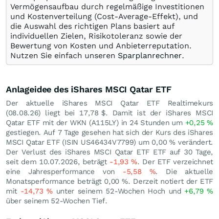
Vermögensaufbau durch regelmäßige Investitionen
und Kostenverteilung (Cost-Average-Effekt), und
die Auswahl des richtigen Plans basiert auf
individuellen Zielen, Risikotoleranz sowie der
Bewertung von Kosten und Anbieterreputation.
Nutzen Sie einfach unseren
Sparplanrechner
.
Anlageidee des iShares MSCI Qatar ETF
Der aktuelle iShares MSCI Qatar ETF Realtimekurs
(
08.08.26
) liegt bei 17,78
$
. Damit ist der iShares MSCI
Qatar ETF mit der WKN (A115LY) in 24 Stunden um
+0,25
%
gestiegen. Auf 7 Tage gesehen hat sich der Kurs des iShares
MSCI Qatar ETF (ISIN US46434V7799) um
0,00
%
verändert.
Der Verlust des iShares MSCI Qatar ETF ETF auf 30 Tage,
seit dem 10.07.2026, beträgt
-1,93
%
. Der ETF verzeichnet
eine Jahresperformance von
-5,58
%
. Die aktuelle
Monatsperformance beträgt
0,00
%
. Derzeit notiert der ETF
mit
-14,73
%
unter seinem 52-Wochen Hoch und
+6,79
%
über seinem 52-Wochen Tief.