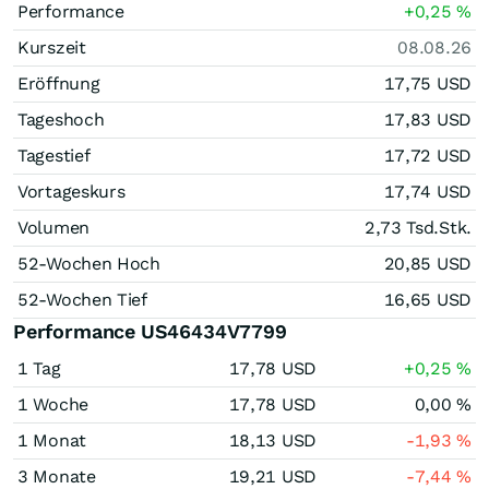
Performance
+0,25
%
Kurszeit
08.08.26
Eröffnung
17,75
USD
Tageshoch
17,83
USD
Tagestief
17,72
USD
Vortageskurs
17,74
USD
Volumen
2,73 Tsd.
Stk.
52-Wochen Hoch
20,85
USD
52-Wochen Tief
16,65
USD
Performance US46434V7799
1 Tag
17,78
USD
+0,25
%
1 Woche
17,78
USD
0,00
%
1 Monat
18,13
USD
-1,93
%
3 Monate
19,21
USD
-7,44
%