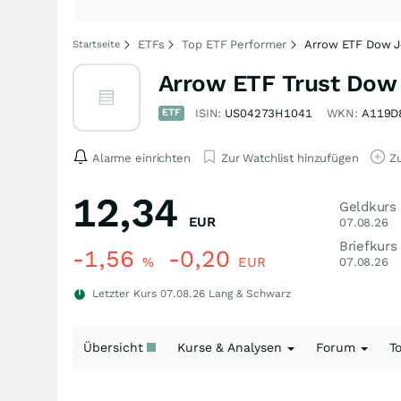
ETFs
Top ETF Performer
Arrow ETF Dow Jo
Startseite
Arrow ETF Trust Dow 
ETF
ISIN:
US04273H1041
WKN:
A119D
Alarme einrichten
Zur Watchlist hinzufügen
Zu
12,34
Geldkurs
EUR
07.08.26
Briefkurs
-1,56
-0,20
%
EUR
07.08.26
Letzter Kurs
07.08.26
Lang & Schwarz
Übersicht
Kurse & Analysen
Forum
T