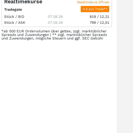
Realtimekurse
Realtimekurs öffnen
4 € pro Trade**
Tradegate
Stück /
BID
07.08.26
819
/
12,21
Stück /
ASK
07.08.26
799
/
12,51
*ab 500 EUR Ordervolumen über gettex, zzgl. marktüblicher
Spreads und Zuwendungen | ** zzgl. marktüblicher Spreads
und Zuwendungen, mögliche Steuern und ggf. SEC Gebühr