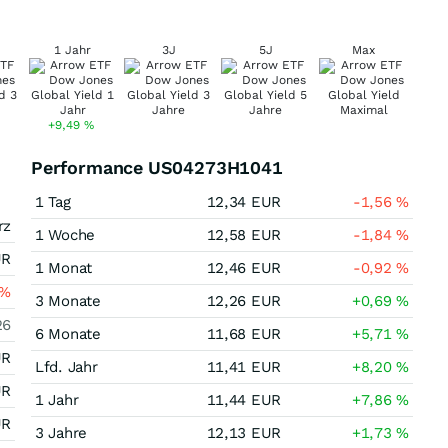
1 Jahr
3J
5J
Max
+9,49
%
Performance US04273H1041
1 Tag
12,34
EUR
-1,56
%
rz
1 Woche
12,58
EUR
-1,84
%
UR
1 Monat
12,46
EUR
-0,92
%
%
3 Monate
12,26
EUR
+0,69
%
26
6 Monate
11,68
EUR
+5,71
%
UR
Lfd. Jahr
11,41
EUR
+8,20
%
UR
1 Jahr
11,44
EUR
+7,86
%
UR
3 Jahre
12,13
EUR
+1,73
%