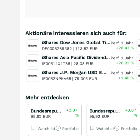
Aktionäre interessieren sich auch für:
iShares Dow Jones Global Titans 50 UCITS ETF (DE)
Perf. 1 Jahr
+28,43
%
DE0006289382 |
113,82 EUR
iShares Asia Pacific Dividend UCITS ETF
Perf. 1 Jahr
+26,91
%
IE00B14X4T88 |
28,08 EUR
iShares J.P. Morgan USD Emerging Markets Bond UCITS ETF (Dist)
Perf. 1 Jahr
+2,40
%
IE00B2NPKV68 |
79,305 EUR
Mehr entdecken
+0,07
+0,07
Bundesrepublik Deutschland Staatsanleihe 2,50 % bis 02/35
Bundesrepublik Deutschland Staatsanleihe 2,50 % bis 02/35
%
%
95,92 EUR
95,92 EUR
Watchlist
Portfolio
Watchlist
Portfolio