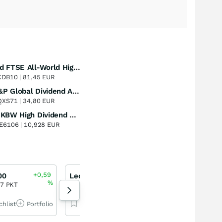
Vanguard FTSE All-World High Dividend Yield UCITS ETF Distributing
Perf. 1 Jahr
+26,53
%
KDB10 |
81,45 EUR
SPDR S&P Global Dividend Aristocrats UCITS ETF
Perf. 1 Jahr
+17,20
%
QXS71 |
34,80 EUR
Invesco KBW High Dividend Yield Financial ETF
Perf. 1 Jahr
-7,34
%
E6106 |
10,928 EUR
+0,59
-1,12
0
00
Leonardo
Gold
%
%
77 PKT
58,26 EUR
4.342,26 USD
chlist
Portfolio
Watchlist
Portfolio
Watchlist
Por