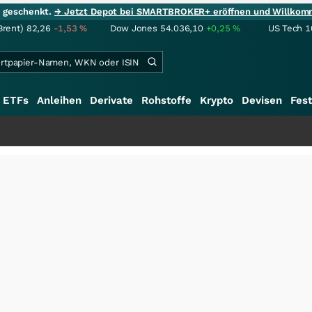
ie geschenkt.
→ Jetzt Depot bei SMARTBROKER+ eröffnen und Willkom
Brent)
82,26
-1,53
%
Dow Jones
54.036,10
+0,25
%
US Tech 1
ETFs
Anleihen
Derivate
Rohstoffe
Krypto
Devisen
Fest