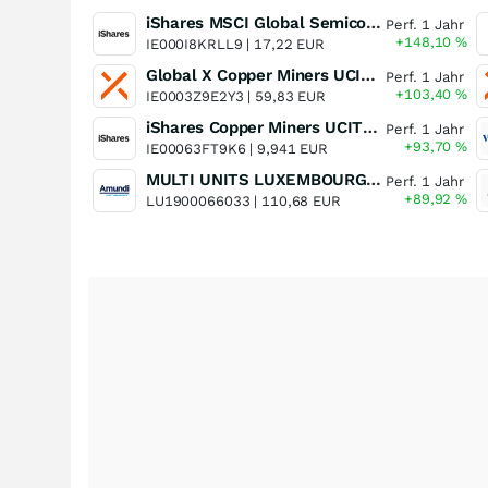
iShares MSCI Global Semiconductors UCITS ETF USD (Acc)
Perf. 1 Jahr
+148,10
%
IE000I8KRLL9 |
17,22 EUR
Global X Copper Miners UCITS ETF USD Acc
Perf. 1 Jahr
+103,40
%
IE0003Z9E2Y3 |
59,83 EUR
iShares Copper Miners UCITS ETF
Perf. 1 Jahr
+93,70
%
IE00063FT9K6 |
9,941 EUR
MULTI UNITS LUXEMBOURG - Lyxor MSCI Semiconductors ESG Filtered
Perf. 1 Jahr
+89,92
%
LU1900066033 |
110,68 EUR