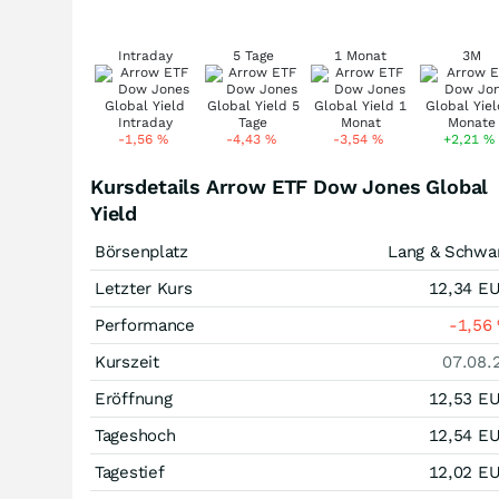
Intraday
5 Tage
1 Monat
3M
-1,56
%
-4,43
%
-3,54
%
+2,21
%
Kursdetails Arrow ETF Dow Jones Global
Yield
Börsenplatz
Lang & Schwa
Letzter Kurs
12,34
E
Performance
-1,56
Kurszeit
07.08.
Eröffnung
12,53
E
Tageshoch
12,54
E
Tagestief
12,02
E