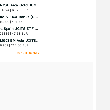
Amundi NYSE Arca Gold BUGS UCITS ETF Dist
Perf. 1 Jahr
+51,49
%
31824 |
63,70 EUR
Lyxor Euro STOXX Banks (DR) UCITS ETF- Acc
Perf. 1 Jahr
+51,31
%
19390 |
401,65 EUR
Xtrackers Spain UCITS ETF Distribution
Perf. 1 Jahr
+41,30
%
05336 |
47,58 EUR
iShares MSCI EM Asia UCITS ETF
Perf. 1 Jahr
+39,55
%
8K969 |
252,00 EUR
zur ETF-Suche »