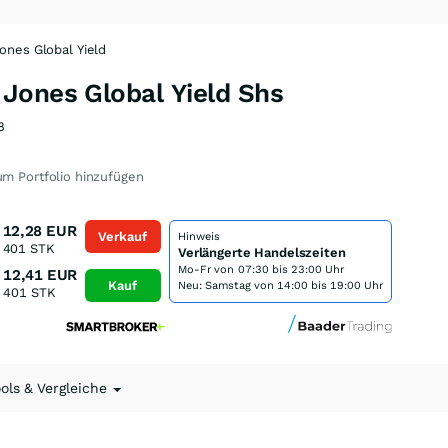
nes Global Yield
Jones Global Yield Shs
8
m Portfolio hinzufügen
12,28
EUR
Verkauf
Hinweis
401
STK
Verlängerte Handelszeiten
Mo-Fr von
07:30 bis 23:00 Uhr
12,41
EUR
Kauf
Neu: Samstag von 14:00 bis 19:00 Uhr
401
STK
ools & Vergleiche