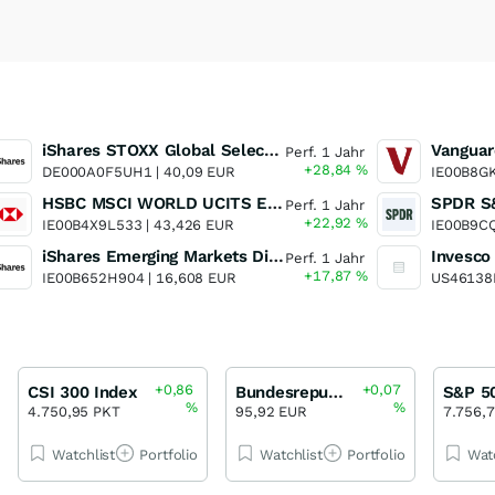
iShares STOXX Global Select Dividend 100 UCITS ETF (DE)
Perf. 1 Jahr
+28,84
%
DE000A0F5UH1 |
40,09 EUR
IE00B8G
HSBC MSCI WORLD UCITS ETF
Perf. 1 Jahr
+22,92
%
IE00B4X9L533 |
43,426 EUR
IE00B9C
iShares Emerging Markets Dividend UCITS ETF
Perf. 1 Jahr
+17,87
%
IE00B652H904 |
16,608 EUR
US46138
+0,86
+0,07
CSI 300 Index
Bundesrepublik Deutschland Staatsanleihe 2,50 % bis 02/35
S&P 5
%
%
4.750,95 PKT
95,92 EUR
7.756,
Watchlist
Portfolio
Watchlist
Portfolio
Wat