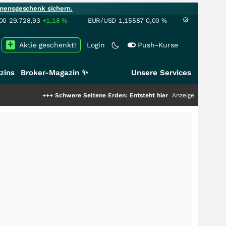
mensgeschenk sichern.
00
29.728,93
+1,18
%
EUR/USD
1,15587
0,00
%
Aktie geschenkt!
Login
Push-Kurse
zins
Broker-Magazin ✨
Unsere Services
+++
Schwere Seltene Erden: Entsteht hier die nächste Milliardenstory?
Anzeige