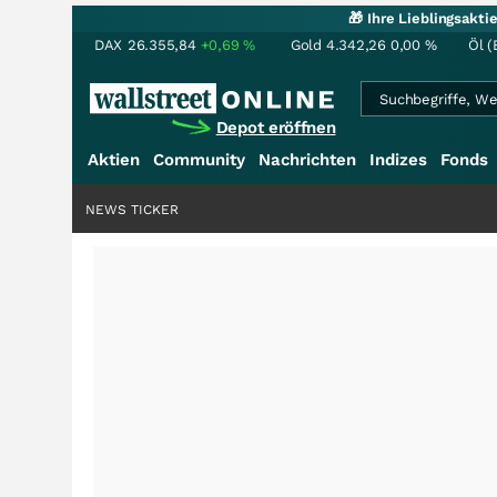
🎁 Ihre Lieblingsakt
DAX
26.355,84
+0,69
%
Gold
4.342,26
0,00
%
Öl (
Depot eröffnen
Aktien
Community
Nachrichten
Indizes
Fonds
NEWS TICKER