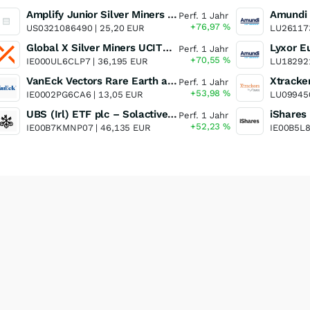
Amplify Junior Silver Miners ETF Junior Silver Miners ETF
Perf. 1 Jahr
+76,97
%
US0321086490 |
25,20 EUR
LU26117
Global X Silver Miners UCITS ETF
Perf. 1 Jahr
+70,55
%
IE000UL6CLP7 |
36,195 EUR
LU18292
VanEck Vectors Rare Earth and Strategic Metals UCITS ETF
Perf. 1 Jahr
+53,98
%
IE0002PG6CA6 |
13,05 EUR
LU09945
UBS (Irl) ETF plc – Solactive Global Pure Gold Miners UCITS ETF - A Dis USD o.N.
Perf. 1 Jahr
+52,23
%
IE00B7KMNP07 |
46,135 EUR
IE00B5L