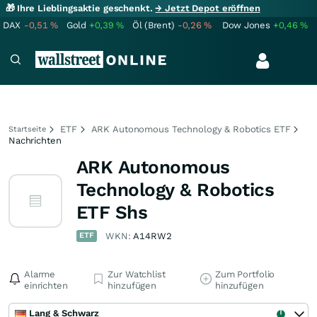
🎁 Ihre Lieblingsaktie geschenkt.
→ Jetzt Depot eröffnen
DAX
-0,51
%
Gold
+0,39
%
Öl (Brent)
-0,26
%
Dow Jones
+0,46
%
ETF
ARK Autonomous Technology & Robotics ETF
Startseite
Nachrichten
ARK Autonomous
Technology & Robotics
ETF Shs
ETF
WKN:
A14RW2
Alarme
Zur Watchlist
Zum Portfolio
einrichten
hinzufügen
hinzufügen
Lang & Schwarz