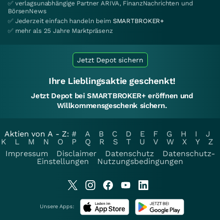
✅ verlagsunabhängige Partner ARIVA, FinanzNachrichten und
BörsenNews
✅ Jederzeit einfach handeln beim
SMARTBROKER+
✅ mehr als 25 Jahre Marktpräsenz
Jetzt Depot sichern
Ihre Lieblingsaktie geschenkt!
Jetzt Depot bei SMARTBROKER+ eröffnen und
Willkommensgeschenk sichern.
Aktien von A - Z:
#
A
B
C
D
E
F
G
H
I
J
K
L
M
N
O
P
Q
R
S
T
U
V
W
X
Y
Z
Impressum
Disclaimer
Datenschutz
Datenschutz-
Einstellungen
Nutzungsbedingungen
Unsere Apps: