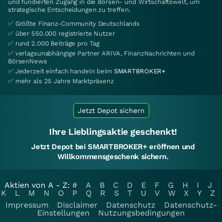
und fundierten Zugang in die Börsen- und Wirtschaftswelt, um
strategische Entscheidungen zu treffen.
✅ Größte Finanz-Community Deutschlands
✅ über 550.000 registrierte Nutzer
✅ rund 2.000 Beiträge pro Tag
✅ verlagsunabhängige Partner ARIVA, FinanzNachrichten und
BörsenNews
✅ Jederzeit einfach handeln beim
SMARTBROKER+
✅ mehr als 25 Jahre Marktpräsenz
Jetzt Depot sichern
Ihre Lieblingsaktie geschenkt!
Jetzt Depot bei SMARTBROKER+ eröffnen und
Willkommensgeschenk sichern.
Aktien von A - Z:
#
A
B
C
D
E
F
G
H
I
J
K
L
M
N
O
P
Q
R
S
T
U
V
W
X
Y
Z
Impressum
Disclaimer
Datenschutz
Datenschutz-
Einstellungen
Nutzungsbedingungen