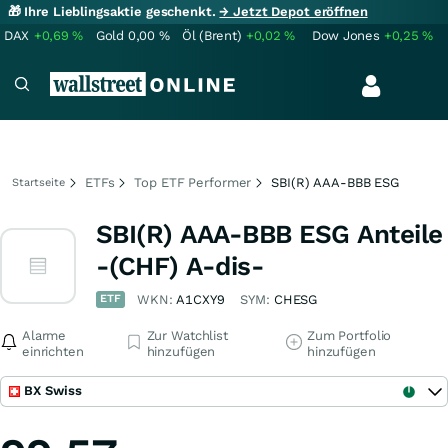
🎁 Ihre Lieblingsaktie geschenkt.
→ Jetzt Depot eröffnen
DAX
+0,69
%
Gold
0,00
%
Öl (Brent)
+0,02
%
Dow Jones
+0,25
%
ETFs
Top ETF Performer
SBI(R) AAA-BBB ESG
Startseite
SBI(R) AAA-BBB ESG Anteile
-(CHF) A-dis-
ETF
WKN:
A1CXY9
SYM:
CHESG
Alarme
Zur Watchlist
Zum Portfolio
einrichten
hinzufügen
hinzufügen
BX Swiss