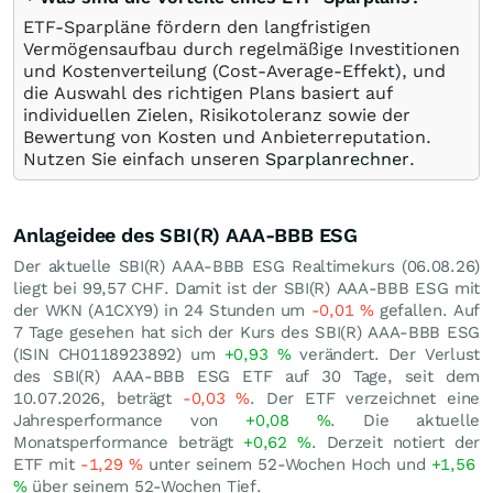
ETF-Sparpläne fördern den langfristigen
Vermögensaufbau durch regelmäßige Investitionen
und Kostenverteilung (Cost-Average-Effekt), und
die Auswahl des richtigen Plans basiert auf
individuellen Zielen, Risikotoleranz sowie der
Bewertung von Kosten und Anbieterreputation.
Nutzen Sie einfach unseren
Sparplanrechner
.
Anlageidee des SBI(R) AAA-BBB ESG
Der aktuelle SBI(R) AAA-BBB ESG Realtimekurs (
06.08.26
)
liegt bei 99,57
CHF
. Damit ist der SBI(R) AAA-BBB ESG mit
der WKN (A1CXY9) in 24 Stunden um
-0,01
%
gefallen. Auf
7 Tage gesehen hat sich der Kurs des SBI(R) AAA-BBB ESG
(ISIN CH0118923892) um
+0,93
%
verändert. Der Verlust
des SBI(R) AAA-BBB ESG ETF auf 30 Tage, seit dem
10.07.2026, beträgt
-0,03
%
. Der ETF verzeichnet eine
Jahresperformance von
+0,08
%
. Die aktuelle
Monatsperformance beträgt
+0,62
%
. Derzeit notiert der
ETF mit
-1,29
%
unter seinem 52-Wochen Hoch und
+1,56
%
über seinem 52-Wochen Tief.