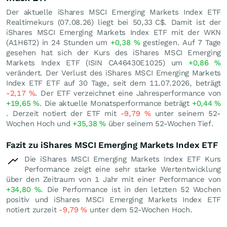
Der aktuelle iShares MSCI Emerging Markets Index ETF
Realtimekurs (
07.08.26
) liegt bei 50,33
C$
. Damit ist der
iShares MSCI Emerging Markets Index ETF mit der WKN
(A1H6T2) in 24 Stunden um
+0,38
%
gestiegen. Auf 7 Tage
gesehen hat sich der Kurs des iShares MSCI Emerging
Markets Index ETF (ISIN CA46430E1025) um
+0,86
%
verändert. Der Verlust des iShares MSCI Emerging Markets
Index ETF ETF auf 30 Tage, seit dem 11.07.2026, beträgt
-2,17
%
. Der ETF verzeichnet eine Jahresperformance von
+19,65
%
. Die aktuelle Monatsperformance beträgt
+0,44
%
. Derzeit notiert der ETF mit
-9,79
%
unter seinem 52-
Wochen Hoch und
+35,38
%
über seinem 52-Wochen Tief.
Fazit zu iShares MSCI Emerging Markets Index ETF
Die iShares MSCI Emerging Markets Index ETF Kurs
Performance zeigt eine sehr starke Wertentwicklung
über den Zeitraum von 1 Jahr mit einer Performance von
+34,80
%
. Die Performance ist in den letzten 52 Wochen
positiv und iShares MSCI Emerging Markets Index ETF
notiert zurzeit
-9,79
%
unter dem 52-Wochen Hoch.