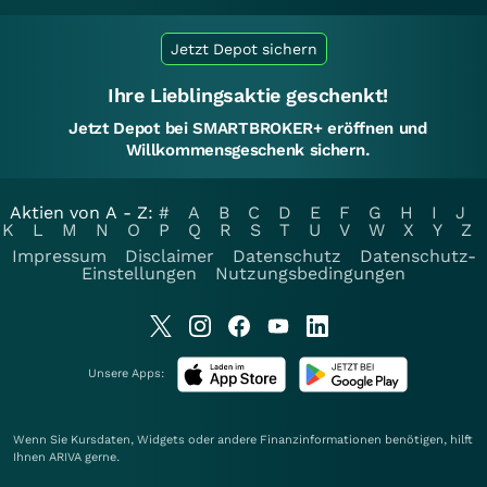
Jetzt Depot sichern
Ihre Lieblingsaktie geschenkt!
Jetzt Depot bei SMARTBROKER+ eröffnen und
Willkommensgeschenk sichern.
Aktien von A - Z:
#
A
B
C
D
E
F
G
H
I
J
K
L
M
N
O
P
Q
R
S
T
U
V
W
X
Y
Z
Impressum
Disclaimer
Datenschutz
Datenschutz-
Einstellungen
Nutzungsbedingungen
Unsere Apps:
Wenn Sie Kursdaten, Widgets oder andere Finanzinformationen benötigen, hilft
Ihnen
ARIVA
gerne.