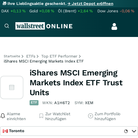
🎁 Ihre Lieblingsaktie geschenkt.
→ Jetzt Depot eröffnen
DAX
+0,13
%
Gold
+0,08
%
Öl (Brent)
+2,64
%
Dow Jones
-0,06
%
ETFs
Top ETF Performer
Startseite
iShares MSCI Emerging Markets Index ETF
iShares MSCI Emerging
Markets Index ETF Trust
Units
ETF
WKN:
A1H6T2
SYM:
XEM
Alarme
Zur Watchlist
Zum Portfolio
einrichten
hinzufügen
hinzufügen
Toronto