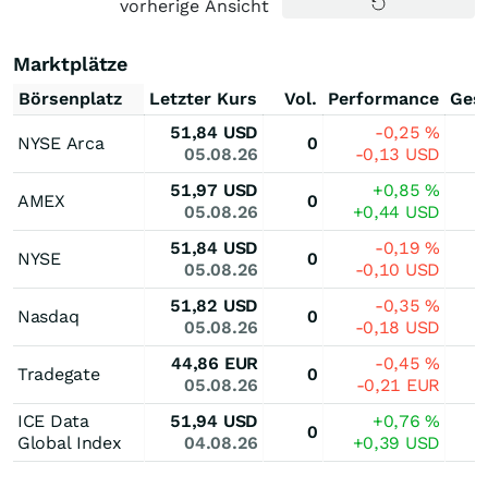
vorherige Ansicht
Marktplätze
Börsenplatz
Letzter Kurs
Vol.
Performance
Ges
51,84
USD
-0,25
%
NYSE Arca
0
05.08.26
-0,13
USD
51,97
USD
+0,85
%
AMEX
0
05.08.26
+0,44
USD
51,84
USD
-0,19
%
NYSE
0
05.08.26
-0,10
USD
51,82
USD
-0,35
%
Nasdaq
0
05.08.26
-0,18
USD
44,86
EUR
-0,45
%
Tradegate
0
05.08.26
-0,21
EUR
ICE Data
51,94
USD
+0,76
%
0
Global Index
04.08.26
+0,39
USD