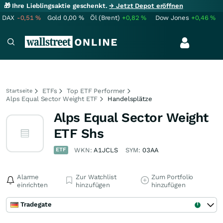
🎁 Ihre Lieblingsaktie geschenkt.
→ Jetzt Depot eröffnen
DAX
-0,51
%
Gold
0,00
%
Öl (Brent)
+0,82
%
Dow Jones
+0,46
%
ETFs
Top ETF Performer
Startseite
Alps Equal Sector Weight ETF
Handelsplätze
Alps Equal Sector Weight
ETF Shs
ETF
WKN:
A1JCLS
SYM:
03AA
Alarme
Zur Watchlist
Zum Portfolio
einrichten
hinzufügen
hinzufügen
Tradegate