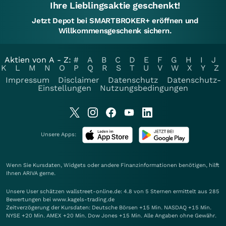
Ihre Lieblingsaktie geschenkt!
Jetzt Depot bei SMARTBROKER+ eröffnen und
Willkommensgeschenk sichern.
Aktien von A - Z:
#
A
B
C
D
E
F
G
H
I
J
K
L
M
N
O
P
Q
R
S
T
U
V
W
X
Y
Z
Impressum
Disclaimer
Datenschutz
Datenschutz-
Einstellungen
Nutzungsbedingungen
Unsere Apps:
Wenn Sie Kursdaten, Widgets oder andere Finanzinformationen benötigen, hilft
Ihnen
ARIVA
gerne.
Unsere User schätzen wallstreet-online.de: 4.8 von 5 Sternen ermittelt aus 285
Bewertungen bei www.kagels-trading.de
Zeitverzögerung der Kursdaten: Deutsche Börsen +15 Min. NASDAQ +15 Min.
NYSE +20 Min. AMEX +20 Min. Dow Jones +15 Min. Alle Angaben ohne Gewähr.