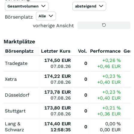
Gesamtvolumen
absteigend
Alle
Börsenplatz
vorherige Ansicht
Marktplätze
Börsenplatz
Letzter Kurs
Vol.
Performance
Ges
174,50
EUR
+0,26
%
Tradegate
0
07.08.26
+0,46
EUR
174,22
EUR
+0,23
%
Xetra
0
07.08.26
+0,40
EUR
173,78
EUR
+0,23
%
Düsseldorf
0
07.08.26
+0,40
EUR
173,80
EUR
+0,21
%
Stuttgart
0
07.08.26
+0,36
EUR
Lang &
174,40
EUR
0,00
%
0
Schwarz
12:58:35
0,00
EUR