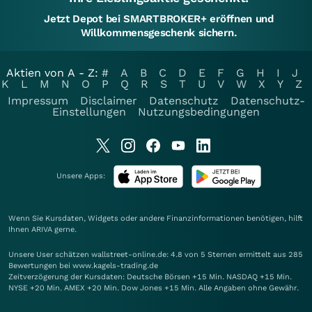
Jetzt Depot bei SMARTBROKER+ eröffnen und
Willkommensgeschenk sichern.
Aktien von A - Z:
#
A
B
C
D
E
F
G
H
I
J
K
L
M
N
O
P
Q
R
S
T
U
V
W
X
Y
Z
Impressum
Disclaimer
Datenschutz
Datenschutz-
Einstellungen
Nutzungsbedingungen
Unsere Apps:
Wenn Sie Kursdaten, Widgets oder andere Finanzinformationen benötigen, hilft
Ihnen
ARIVA
gerne.
Unsere User schätzen wallstreet-online.de: 4.8 von 5 Sternen ermittelt aus 285
Bewertungen bei www.kagels-trading.de
Zeitverzögerung der Kursdaten: Deutsche Börsen +15 Min. NASDAQ +15 Min.
NYSE +20 Min. AMEX +20 Min. Dow Jones +15 Min. Alle Angaben ohne Gewähr.