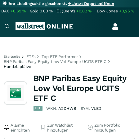
🎁 Ihre Lieblingsaktie geschenkt.
→ Jetzt Depot eröffnen
DAX
+0,69
%
Gold
0,00
%
Öl (Brent)
+0,02
%
Dow Jones
+0,25
%
ETFs
Top ETF Performer
Startseite
BNP Paribas Easy Equity Low Vol Europe UCITS ETF C
Handelsplätze
BNP Paribas Easy Equity
Low Vol Europe UCITS
ETF C
ETF
WKN:
A2DHWB
SYM:
VLED
Alarme
Zur Watchlist
Zum Portfolio
einrichten
hinzufügen
hinzufügen