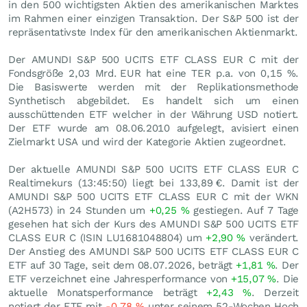
in den 500 wichtigsten Aktien des amerikanischen Marktes
im Rahmen einer einzigen Transaktion. Der S&P 500 ist der
repräsentativste Index für den amerikanischen Aktienmarkt.
Der AMUNDI S&P 500 UCITS ETF CLASS EUR C mit der
Fondsgröße 2,03 Mrd.
EUR
hat eine TER p.a. von 0,15 %.
Die Basiswerte werden mit der Replikationsmethode
Synthetisch abgebildet. Es handelt sich um einen
ausschüttenden ETF welcher in der Währung USD notiert.
Der ETF wurde am 08.06.2010 aufgelegt, avisiert einen
Zielmarkt USA und wird der Kategorie Aktien zugeordnet.
Der aktuelle AMUNDI S&P 500 UCITS ETF CLASS EUR C
Realtimekurs (13:45:50) liegt bei 133,89
€
. Damit ist der
AMUNDI S&P 500 UCITS ETF CLASS EUR C mit der WKN
(A2H573) in 24 Stunden um
+0,25
%
gestiegen. Auf 7 Tage
gesehen hat sich der Kurs des AMUNDI S&P 500 UCITS ETF
CLASS EUR C (ISIN LU1681048804) um
+2,90
%
verändert.
Der Anstieg des AMUNDI S&P 500 UCITS ETF CLASS EUR C
ETF auf 30 Tage, seit dem 08.07.2026, beträgt
+1,81
%
. Der
ETF verzeichnet eine Jahresperformance von
+15,07
%
. Die
aktuelle Monatsperformance beträgt
+2,43
%
. Derzeit
notiert der ETF mit
-0,78
%
unter seinem 52-Wochen Hoch