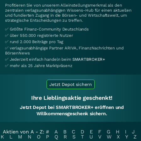
Profitieren Sie von unserem Alleinstellungsmerkmal als den
zentralen verlagsunabhängigen Wissens-Hub für einen aktuellen
und fundierten Zugang in die Börsen- und Wirtschaftswelt, um
strategische Entscheidungen zu treffen.
✅ Größte Finanz-Community Deutschlands
✅ über 550.000 registrierte Nutzer
✅ rund 2.000 Beiträge pro Tag
✅ verlagsunabhängige Partner ARIVA, FinanzNachrichten und
BörsenNews
✅ Jederzeit einfach handeln beim
SMARTBROKER+
✅ mehr als 25 Jahre Marktpräsenz
Jetzt Depot sichern
Ihre Lieblingsaktie geschenkt!
Jetzt Depot bei SMARTBROKER+ eröffnen und
Willkommensgeschenk sichern.
Aktien von A - Z:
#
A
B
C
D
E
F
G
H
I
J
K
L
M
N
O
P
Q
R
S
T
U
V
W
X
Y
Z