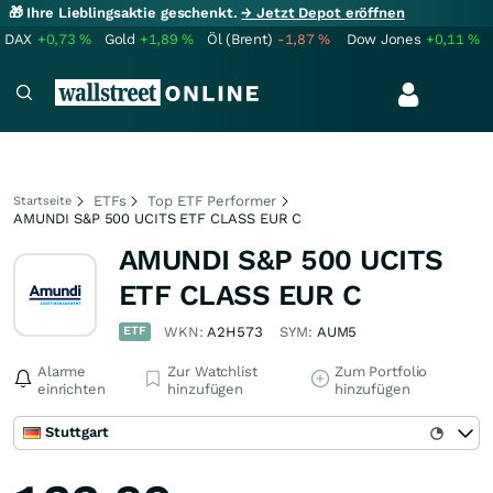
🎁 Ihre Lieblingsaktie geschenkt.
→ Jetzt Depot eröffnen
DAX
+0,73
%
Gold
+1,89
%
Öl (Brent)
-1,87
%
Dow Jones
+0,11
%
ETFs
Top ETF Performer
Startseite
AMUNDI S&P 500 UCITS ETF CLASS EUR C
AMUNDI S&P 500 UCITS
ETF CLASS EUR C
ETF
WKN:
A2H573
SYM:
AUM5
Alarme
Zur Watchlist
Zum Portfolio
einrichten
hinzufügen
hinzufügen
Stuttgart