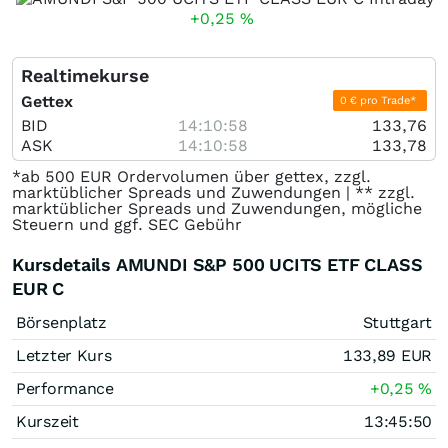
+0,25
%
Realtimekurse
Gettex
0 € pro Trade*
BID
14:10:58
133,76
ASK
14:10:58
133,78
*ab 500 EUR Ordervolumen über gettex, zzgl.
marktüblicher Spreads und Zuwendungen | ** zzgl.
marktüblicher Spreads und Zuwendungen, mögliche
Steuern und ggf. SEC Gebühr
Kursdetails AMUNDI S&P 500 UCITS ETF CLASS
EUR C
Börsenplatz
Stuttgart
Letzter Kurs
133,89
EUR
Performance
+0,25
%
Kurszeit
13:45:50