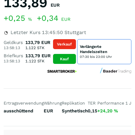
133,89
EUR
+0,25
+0,34
%
EUR
Letzter Kurs
13:45:50
Stuttgart
Geldkurs
133,79
EUR
Verkauf
Verlängerte
13:58:13
1.122
STK
Handelszeiten
Briefkurs
133,79
EUR
07:30 bis 23:00 Uhr
Kauf
13:58:13
1.122
STK
Ertragsverwendung
Währung
Replikation
TER
Performance 1 J
P
ausschüttend
EUR
Synthetisch
0,15
+24,20
%
+