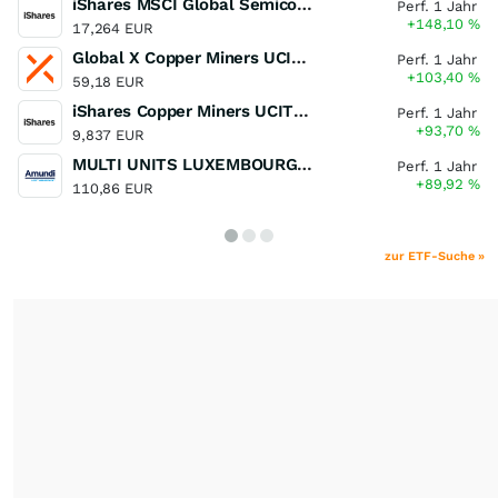
iShares MSCI Global Semiconductors UCITS ETF USD (Acc)
Perf. 1 Jahr
+148,10
%
17,264 EUR
Global X Copper Miners UCITS ETF USD Acc
Perf. 1 Jahr
+103,40
%
59,18 EUR
iShares Copper Miners UCITS ETF
Perf. 1 Jahr
+93,70
%
9,837 EUR
MULTI UNITS LUXEMBOURG - Lyxor MSCI Semiconductors ESG Filtered
Perf. 1 Jahr
+89,92
%
110,86 EUR
zur ETF-Suche »