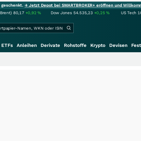
ie geschenkt.
→ Jetzt Depot bei SMARTBROKER+ eröffnen und Willkom
(Brent)
80,17
+0,92
%
Dow Jones
54.535,23
+0,25
%
US Tech 1
ETFs
Anleihen
Derivate
Rohstoffe
Krypto
Devisen
Fest