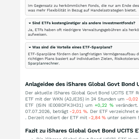
Im Gegensatz zu herkömmlichen Fonds, die nur am Ende des
was mehr Flexibilität in Bezug auf Handelsstrategien bietet.
Sind ETFs kostengünstiger als andere Investmentfonds?
Ja, ETFs haben oft niedrigere Verwaltungsgebühren als herk
aufweisen.
Was sind die Vorteile eines ETF-Sparplans?
ETF-Sparpläne fördern den langfristigen Vermögensaufbau du
richtigen Plans basiert auf individuellen Zielen, Risikotole
Sparplanrechner
.
Anlageidee des iShares Global Govt Bond 
Der aktuelle iShares Global Govt Bond UCITS ETF Re
ETF mit der WKN (A2JE35) in 24 Stunden um
-0,0
ETF (ISIN IE00BDFK3H31) um
+0,22
%
verändert.
07.07.2026, beträgt
-2,01
%
. Der ETF verzeichnet 
. Derzeit notiert der ETF mit
-2,84
%
unter seinem
Fazit zu iShares Global Govt Bond UCITS 