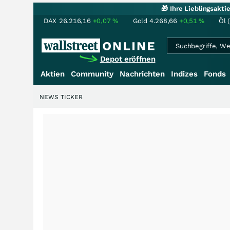
🎁 Ihre Lieblingsakt
DAX
26.216,16
+0,07
%
Gold
4.268,66
+0,51
%
Öl 
Depot eröffnen
Aktien
Community
Nachrichten
Indizes
Fonds
NEWS TICKER