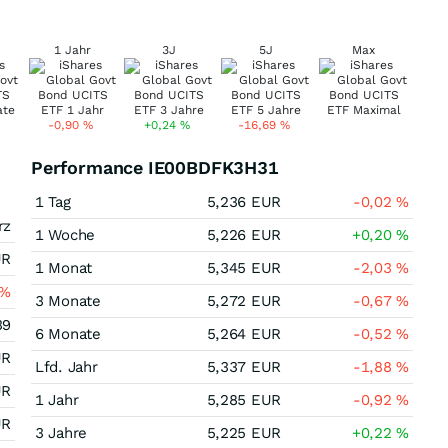
1 Jahr
3J
5J
Max
-0,90
%
+0,24
%
-16,69
%
Performance IE00BDFK3H31
1 Tag
5,236
EUR
-0,02
%
rz
1 Woche
5,226
EUR
+0,20
%
UR
1 Monat
5,345
EUR
-2,03
%
%
3 Monate
5,272
EUR
-0,67
%
39
6 Monate
5,264
EUR
-0,52
%
UR
Lfd. Jahr
5,337
EUR
-1,88
%
UR
1 Jahr
5,285
EUR
-0,92
%
UR
3 Jahre
5,225
EUR
+0,22
%