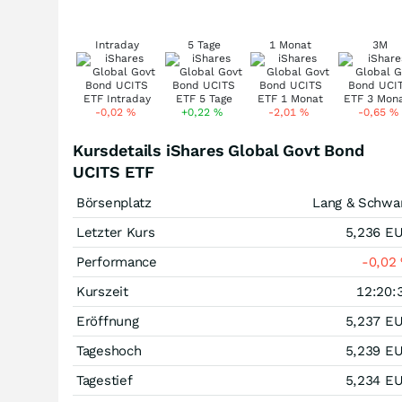
Intraday
5 Tage
1 Monat
3M
-0,02
%
+0,22
%
-2,01
%
-0,65
%
Kursdetails iShares Global Govt Bond
UCITS ETF
Börsenplatz
Lang & Schwa
Letzter Kurs
5,236
E
Performance
-0,02
Kurszeit
12:20:
Eröffnung
5,237
E
Tageshoch
5,239
E
Tagestief
5,234
E