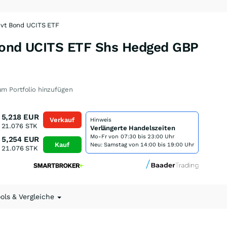
ovt Bond UCITS ETF
Bond UCITS ETF Shs Hedged GBP
5
m Portfolio hinzufügen
5,218
EUR
Verkauf
Hinweis
21.076
STK
Verlängerte Handelszeiten
Mo-Fr von
07:30 bis 23:00 Uhr
5,254
EUR
Kauf
Neu: Samstag von 14:00 bis 19:00 Uhr
21.076
STK
ools & Vergleiche