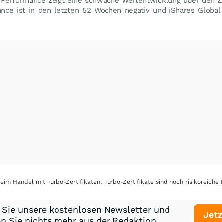
 Performance zeigt eine schwache Wertentwicklung über den Z
ance ist in den letzten 52 Wochen negativ und iShares Glob
.
eim Handel mit Turbo-Zertifikaten. Turbo-Zertifikate sind hoch risikoreiche P
 Sie unsere kostenlosen Newsletter und
Jetz
n Sie nichts mehr aus der Redaktion