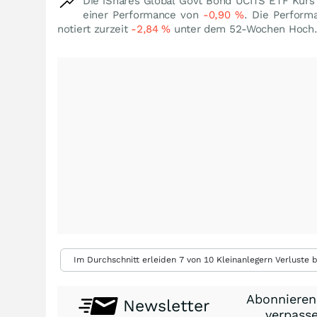
Die iShares Global Govt Bond UCITS ETF Kurs
einer Performance von
-0,90
%
. Die Perform
notiert zurzeit
-2,84
%
unter dem 52-Wochen Hoch
Im Durchschnitt erleiden 7 von 10 Kleinanlegern Verluste b
Abonnieren
Newsletter
verpasse