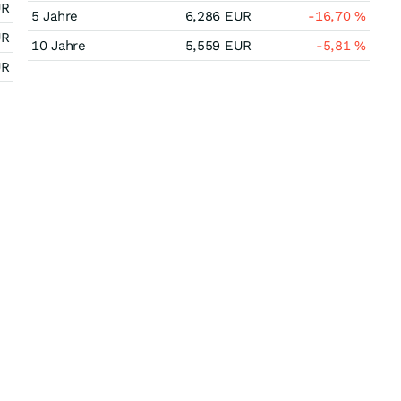
UR
5 Jahre
6,286
EUR
-16,70
%
UR
10 Jahre
5,559
EUR
-5,81
%
UR