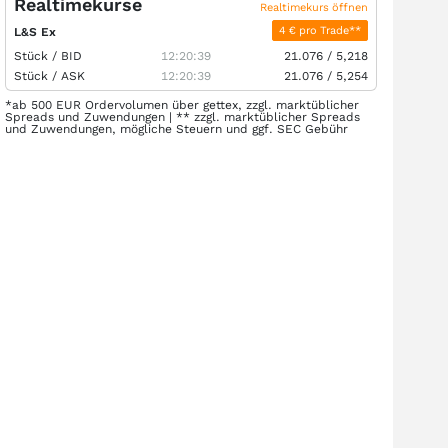
Realtimekurse
Realtimekurs öffnen
4 € pro Trade**
L&S Ex
Stück /
BID
12:20:39
21.076
/
5,218
Stück /
ASK
12:20:39
21.076
/
5,254
*ab 500 EUR Ordervolumen über gettex, zzgl. marktüblicher
Spreads und Zuwendungen | ** zzgl. marktüblicher Spreads
und Zuwendungen, mögliche Steuern und ggf. SEC Gebühr