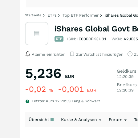
ETFs
Top ETF Performer
iShares Global G
Startseite
iShares Global Govt 
ETF
ISIN:
IE00BDFK3H31
WKN:
A2JE3
Alarme einrichten
Zur Watchlist hinzufügen
Zu
5,236
Geldkurs
EUR
12:20:39
Briefkurs
-0,02
-0,001
%
EUR
12:20:39
Letzter Kurs
12:20:39
Lang & Schwarz
Übersicht
Kurse & Analysen
Forum
T