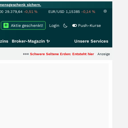
mensgeschenk sichern.
00
29.379,64
-0,51
%
EUR/USD
1,15385
-0,14
%
Aktie geschenkt!
Login
Push-Kurse
zins
Broker-Magazin ✨
Unsere Services
+++
Schwere Seltene Erden: Entsteht hier die nächste Milliardenstory?
Anzeige
++