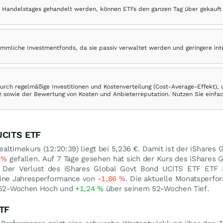
 Handelstages gehandelt werden, können ETFs den ganzen Tag über gekauft
ömmliche Investmentfonds, da sie passiv verwaltet werden und geringere in
rch regelmäßige Investitionen und Kostenverteilung (Cost-Average-Effekt),
ranz sowie der Bewertung von Kosten und Anbieterreputation. Nutzen Sie einfa
UCITS ETF
altimekurs (12:20:39) liegt bei 5,236
€
. Damit ist der iShares
2
%
gefallen. Auf 7 Tage gesehen hat sich der Kurs des iShares 
 Der Verlust des iShares Global Govt Bond UCITS ETF ETF 
eine Jahresperformance von
-1,86
%
. Die aktuelle Monatsperfo
 52-Wochen Hoch und
+1,24
%
über seinem 52-Wochen Tief.
ETF