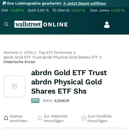
🎁 Ihre Lieblingsaktie geschenkt.
→ Jetzt Depot eröffnen
DAX
+0,69
%
Gold
0,00
%
Öl (Brent)
+0,02
%
Dow Jones
+0,25
%
ETFs
Top ETF Performer
Startseite
abrdn Gold ETF Trust abrdn Physical Gold Shares ETF
Historische Kurse
abrdn Gold ETF Trust
abrdn Physical Gold
Shares ETF Shs
ETF
WKN:
A2N6UR
Alarme
Zur Watchlist
Zum Portfolio
einrichten
hinzufügen
hinzufügen