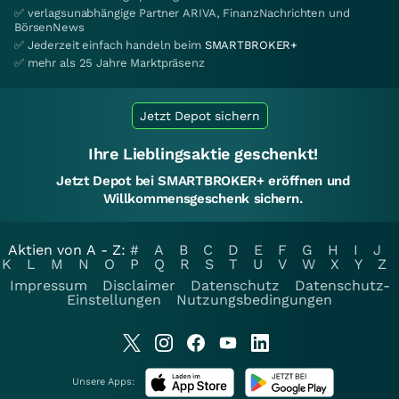
✅ verlagsunabhängige Partner ARIVA, FinanzNachrichten und
BörsenNews
✅ Jederzeit einfach handeln beim
SMARTBROKER+
✅ mehr als 25 Jahre Marktpräsenz
Jetzt Depot sichern
Ihre Lieblingsaktie geschenkt!
Jetzt Depot bei SMARTBROKER+ eröffnen und
Willkommensgeschenk sichern.
Aktien von A - Z:
#
A
B
C
D
E
F
G
H
I
J
K
L
M
N
O
P
Q
R
S
T
U
V
W
X
Y
Z
Impressum
Disclaimer
Datenschutz
Datenschutz-
Einstellungen
Nutzungsbedingungen
Unsere Apps: