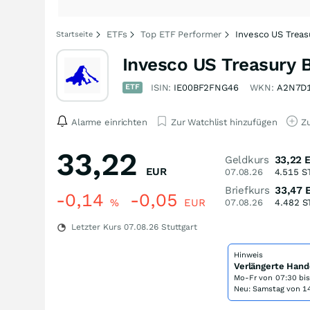
ETFs
Top ETF Performer
Invesco US Treas
Startseite
Invesco US Treasury 
ETF
ISIN:
IE00BF2FNG46
WKN:
A2N7D
Alarme einrichten
Zur Watchlist hinzufügen
Zu
33,22
Geldkurs
33,22
EUR
07.08.26
4.515
S
Briefkurs
33,47
-0,14
-0,05
%
EUR
07.08.26
4.482
S
Letzter Kurs
07.08.26
Stuttgart
Hinweis
Verlängerte Hand
Mo-Fr von
07:30 bi
Neu: Samstag von 14