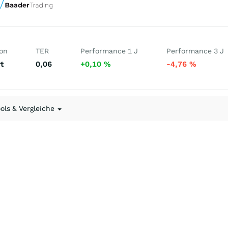
ion
TER
Performance 1 J
Performance 3 J
t
0,06
+0,10
%
-4,76
%
ools & Vergleiche