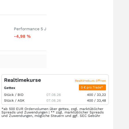
Performance 5 J
-4,98
%
Realtimekurse
Realtimekurs öffnen
0 € pro Trade*
Gettex
Stück /
BID
07.08.26
400
/
33,22
Stück /
ASK
07.08.26
400
/
33,48
*ab 500 EUR Ordervolumen über gettex, zzgl. marktüblicher
Spreads und Zuwendungen | ** zzgl. marktüblicher Spreads
und Zuwendungen, mögliche Steuern und ggf. SEC Gebühr