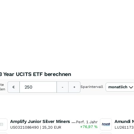
3 Year UCITS ETF berechnen
ate
Sparintervall
monatlich
€
-
+
len
Amplify Junior Silver Miners ETF Junior Silver Miners ETF
Perf. 1 Jahr
+76,97
%
US0321086490 |
25,20 EUR
LU261173