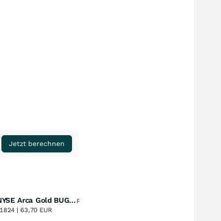
Jetzt berechnen
Amundi NYSE Arca Gold BUGS UCITS ETF Dist
Perf. 1 Jahr
+51,49
%
1824 |
63,70 EUR