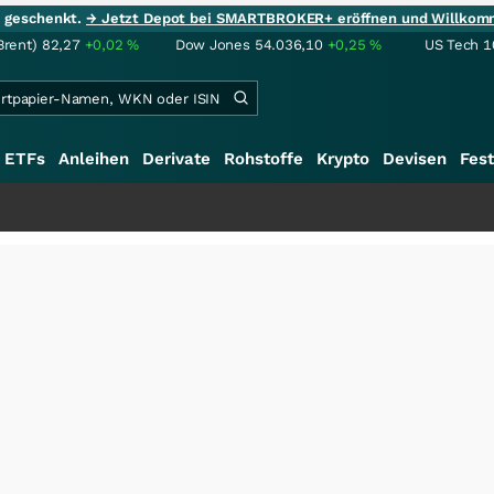
ie geschenkt.
→ Jetzt Depot bei SMARTBROKER+ eröffnen und Willkom
Brent)
82,27
+0,02
%
Dow Jones
54.036,10
+0,25
%
US Tech 1
ETFs
Anleihen
Derivate
Rohstoffe
Krypto
Devisen
Fest