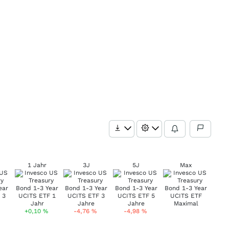
1 Jahr
3J
5J
Max
+0,10
%
-4,76
%
-4,98
%