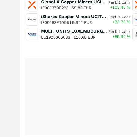
Global X Copper Miners UCITS ETF USD Acc
Perf. 1 Jahr
+103,40
%
IE0003Z9E2Y3 |
59,83 EUR
iShares Copper Miners UCITS ETF
Perf. 1 Jahr
+93,70
%
IE00063FT9K6 |
9,941 EUR
MULTI UNITS LUXEMBOURG - Lyxor MSCI Semiconductors ESG Filtered
Perf. 1 Jahr
+89,92
%
LU1900066033 |
110,68 EUR