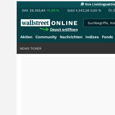
🎁 Ihre Lieblingsakt
DAX
26.355,84
+0,69
%
Gold
4.342,26
0,00
%
Öl (
Depot eröffnen
Aktien
Community
Nachrichten
Indizes
Fonds
NEWS TICKER