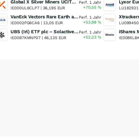
Global X Silver Miners UCITS ETF
Perf. 1 Jahr
+70,55
%
IE000UL6CLP7 |
36,195 EUR
LU182921
VanEck Vectors Rare Earth and Strategic Metals UCITS ETF
Perf. 1 Jahr
+53,98
%
IE0002PG6CA6 |
13,05 EUR
LU099450
UBS (Irl) ETF plc – Solactive Global Pure Gold Miners UCITS ETF - A Dis USD o.N.
Perf. 1 Jahr
+52,23
%
IE00B7KMNP07 |
46,135 EUR
IE00B5L8