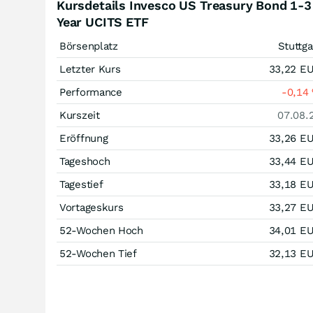
Kursdetails Invesco US Treasury Bond 1-3
Year UCITS ETF
Börsenplatz
Stuttga
Letzter Kurs
33,22
E
Performance
-0,14
Kurszeit
07.08.
Eröffnung
33,26
E
Tageshoch
33,44
E
Tagestief
33,18
E
Vortageskurs
33,27
E
52-Wochen Hoch
34,01
E
52-Wochen Tief
32,13
E