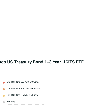
co US Treasury Bond 1-3 Year UCITS ETF
US TSY N/B 3.375% 30/11/27
1,46 %
US TSY N/B 3.375% 29/02/28
1,33 %
US TSY N/B 3.75% 30/06/27
1,32 %
Sonstige
95,89 %