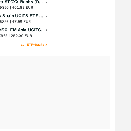
Lyxor Euro STOXX Banks (DR) UCITS ETF- Acc
Perf. 1 Jahr
+51,31
%
9390 |
401,65 EUR
Xtrackers Spain UCITS ETF Distribution
Perf. 1 Jahr
+41,30
%
5336 |
47,58 EUR
iShares MSCI EM Asia UCITS ETF
Perf. 1 Jahr
+39,55
%
K969 |
252,00 EUR
zur ETF-Suche »