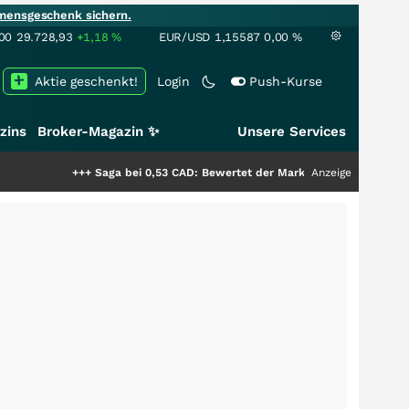
mensgeschenk sichern.
00
29.728,93
+1,18
%
EUR/USD
1,15587
0,00
%
Aktie geschenkt!
Login
Push-Kurse
zins
Broker-Magazin ✨
Unsere Services
+++
Saga bei 0,53 CAD: Bewertet der Markt noch immer nur die Hälfte de
Anzeige