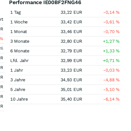
Performance IE00BF2FNG46
1 Tag
33,22
EUR
-0,14
%
rt
1 Woche
33,42
EUR
-0,61
%
UR
1 Monat
33,46
EUR
-0,70
%
%
3 Monate
32,80
EUR
+1,27
%
26
6 Monate
32,79
EUR
+1,33
%
UR
Lfd. Jahr
32,99
EUR
+0,71
%
UR
1 Jahr
33,23
EUR
-0,03
%
UR
3 Jahre
34,93
EUR
-4,88
%
UR
5 Jahre
35,01
EUR
-5,10
%
UR
10 Jahre
35,40
EUR
-6,14
%
UR