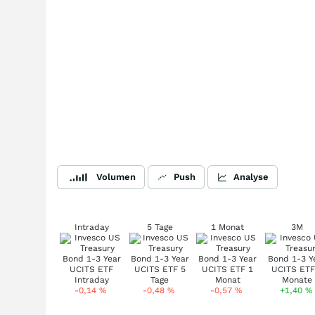
Volumen
Push
Analyse
Intraday
5 Tage
1 Monat
3M
-0,14
%
-0,48
%
-0,57
%
+1,40
%