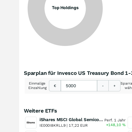
Top Holdings
Sparplan für Invesco US Treasury Bond 1-
Einmalige
Sparr
€
-
+
Einzahlung
wäh
Weitere ETFs
iShares MSCI Global Semiconductors UCITS ETF USD (Acc)
Perf. 1 Jahr
+148,10
%
IE000I8KRLL9 |
17,22 EUR