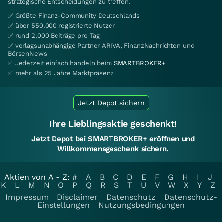
strategische Entscheidungen zu treffen.
✅ Größte Finanz-Community Deutschlands
✅ über 550.000 registrierte Nutzer
✅ rund 2.000 Beiträge pro Tag
✅ verlagsunabhängige Partner ARIVA, FinanzNachrichten und
BörsenNews
✅ Jederzeit einfach handeln beim
SMARTBROKER+
✅ mehr als 25 Jahre Marktpräsenz
Jetzt Depot sichern
Ihre Lieblingsaktie geschenkt!
Jetzt Depot bei SMARTBROKER+ eröffnen und
Willkommensgeschenk sichern.
Aktien von A - Z:
#
A
B
C
D
E
F
G
H
I
J
K
L
M
N
O
P
Q
R
S
T
U
V
W
X
Y
Z
Impressum
Disclaimer
Datenschutz
Datenschutz-
Einstellungen
Nutzungsbedingungen