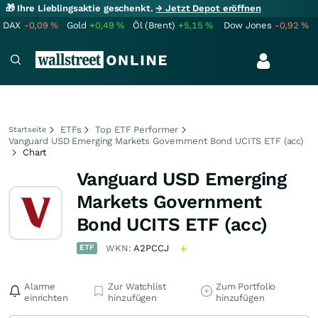
🎁 Ihre Lieblingsaktie geschenkt.
→ Jetzt Depot eröffnen
DAX
-0,09
%
Gold
+0,49
%
Öl (Brent)
+5,15
%
Dow Jones
-0,92
%
ETFs
Top ETF Performer
Startseite
Vanguard USD Emerging Markets Government Bond UCITS ETF (acc)
Chart
Vanguard USD Emerging
Markets Government
Bond UCITS ETF (acc)
ETF
WKN:
A2PCCJ
Alarme
Zur Watchlist
Zum Portfolio
einrichten
hinzufügen
hinzufügen