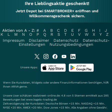
Ihre Lieblingsaktie geschenkt!
Jetzt Depot bei SMARTBROKER+ eröffnen und
Willkommensgeschenk sichern.
Aktien von A - Z:
#
A
B
C
D
E
F
G
H
I
J
K
L
M
N
O
P
Q
R
S
T
U
V
W
X
Y
Z
Impressum
Disclaimer
Datenschutz
Datenschutz-
Einstellungen
Nutzungsbedingungen
Unsere Apps:
Wenn Sie Kursdaten, Widgets oder andere Finanzinformationen benötigen, hilft
Ihnen
ARIVA
gerne.
Unsere User schätzen wallstreet-online.de: 4.8 von 5 Sternen ermittelt aus 285
Bewertungen bei www.kagels-trading.de
Zeitverzögerung der Kursdaten: Deutsche Börsen +15 Min. NASDAQ +15 Min.
NYSE +20 Min. AMEX +20 Min. Dow Jones +15 Min. Alle Angaben ohne Gewähr.