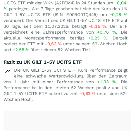
UCITS ETF mit der WKN (A2PEM4) in 24 Stunden um
+0,04
%
gestiegen. Auf 7 Tage gesehen hat sich der Kurs des UK
GILT 1-5Y UCITS ETF (ISIN IE00BG0TQ445) um
+0,26
%
verändert. Der Verlust des UK GILT 1-5Y UCITS ETF ETF auf
30 Tage, seit dem 11.07.2026, beträgt
-0,15
%
. Der ETF
verzeichnet eine Jahresperformance von
+0,76
%
. Die
aktuelle Monatsperformance beträgt
+0,25
%
. Derzeit
notiert der ETF mit
-0,63
%
unter seinem 52-Wochen Hoch
und
+2,58
%
über seinem 52-Wochen Tief.
Fazit zu UK GILT 1-5Y UCITS ETF
Die UK GILT 1-5Y UCITS ETF Kurs Performance zeigt
eine schwache Wertentwicklung über den Zeitraum
von 1 Jahr mit einer Performance von
+1,33
%
. Die
Performance ist in den letzten 52 Wochen positiv und UK
GILT 1-5Y UCITS ETF notiert zurzeit
-0,63
%
unter dem 52-
Wochen Hoch.