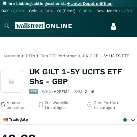
🎁 Ihre Lieblingsaktie geschenkt.
→ Jetzt Depot eröffnen
DAX
+0,69
%
Gold
-0,54
%
Öl (Brent)
+0,06
%
Dow Jones
+0,25
%
ETFs
Top ETF Performer
UK GILT 1-5Y UCITS ETF
Startseite
UK GILT 1-5Y UCITS ETF
Shs - GBP
ETF
WKN:
A2PEM4
SYM:
GL15
Alarme
Zur Watchlist
Zum Portfolio
einrichten
hinzufügen
hinzufügen
Tradegate