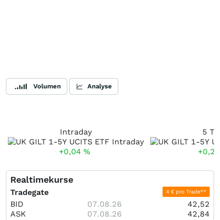
Volumen
Analyse
Intraday
5 Ta
+0,04
%
+0,2
Realtimekurse
Tradegate
4 € pro Trade**
BID
07.08.26
42,52
ASK
07.08.26
42,84