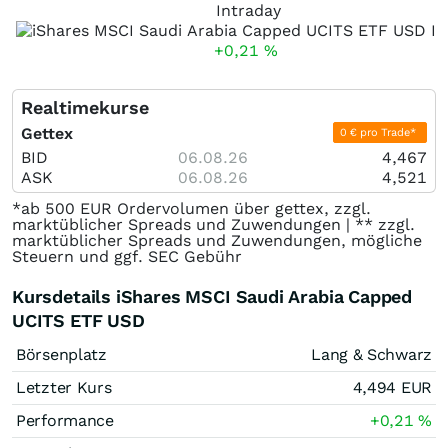
Intraday
+0,21
%
Realtimekurse
Gettex
0 € pro Trade*
BID
06.08.26
4,467
ASK
06.08.26
4,521
*ab 500 EUR Ordervolumen über gettex, zzgl.
marktüblicher Spreads und Zuwendungen | ** zzgl.
marktüblicher Spreads und Zuwendungen, mögliche
Steuern und ggf. SEC Gebühr
Kursdetails iShares MSCI Saudi Arabia Capped
UCITS ETF USD
Börsenplatz
Lang & Schwarz
Letzter Kurs
4,494
EUR
Performance
+0,21
%