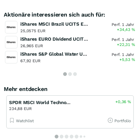
Aktionäre interessieren sich auch für:
iShares MSCI Brazil UCITS ETF (Dist)
Perf. 1 Jahr
+34,43
%
25,0575 EUR
iShares EURO Dividend UCITS ETF
Perf. 1 Jahr
+22,31
%
26,965 EUR
iShares S&P Global Water UCITS ETF
Perf. 1 Jahr
+5,53
%
67,92 EUR
Mehr entdecken
+0,36
%
SPDR MSCI World Technology UCITS ETF USD
234,88 EUR
Watchlist
Portfolio