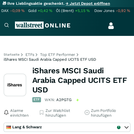
🎁 Ihre Lieblingsaktie geschenkt.
→ Jetzt Depot eröffnen
DAX
-0,09
%
Gold
+0,42
%
Öl (Brent)
+5,15
%
Dow Jones
-0,92
%
ETFs
Top ETF Performer
Startseite
iShares MSCI Saudi Arabia Capped UCITS ETF USD
iShares MSCI Saudi
Arabia Capped UCITS ETF
USD
ETF
WKN:
A2PGTG
Alarme
Zur Watchlist
Zum Portfolio
einrichten
hinzufügen
hinzufügen
Lang & Schwarz