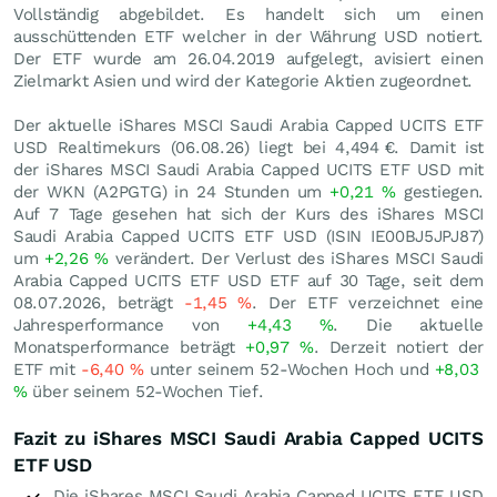
Vollständig abgebildet. Es handelt sich um einen
ausschüttenden ETF welcher in der Währung USD notiert.
Der ETF wurde am 26.04.2019 aufgelegt, avisiert einen
Zielmarkt Asien und wird der Kategorie Aktien zugeordnet.
Der aktuelle iShares MSCI Saudi Arabia Capped UCITS ETF
USD Realtimekurs (
06.08.26
) liegt bei 4,494
€
. Damit ist
der iShares MSCI Saudi Arabia Capped UCITS ETF USD mit
der WKN (A2PGTG) in 24 Stunden um
+0,21
%
gestiegen.
Auf 7 Tage gesehen hat sich der Kurs des iShares MSCI
Saudi Arabia Capped UCITS ETF USD (ISIN IE00BJ5JPJ87)
um
+2,26
%
verändert. Der Verlust des iShares MSCI Saudi
Arabia Capped UCITS ETF USD ETF auf 30 Tage, seit dem
08.07.2026, beträgt
-1,45
%
. Der ETF verzeichnet eine
Jahresperformance von
+4,43
%
. Die aktuelle
Monatsperformance beträgt
+0,97
%
. Derzeit notiert der
ETF mit
-6,40
%
unter seinem 52-Wochen Hoch und
+8,03
%
über seinem 52-Wochen Tief.
Fazit zu iShares MSCI Saudi Arabia Capped UCITS
ETF USD
Die iShares MSCI Saudi Arabia Capped UCITS ETF USD