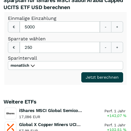
Sparplan für iShares MSCI Saudi Arabia Capped
UCITS ETF USD berechnen
Einmalige
Einzahlung
€
-
+
Sparrate
wählen
€
-
+
Sparintervall
monatlich
Jetzt berechnen
Weitere ETFs
iShares MSCI Global Semiconductors UCITS ETF USD (Acc)
Perf. 1 Jahr
+142,07
%
17,096 EUR
Global X Copper Miners UCITS ETF USD Acc
Perf. 1 Jahr
+102,51
%
57,99 EUR