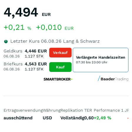
4,494
EUR
+0,21
+0,010
%
EUR
Letzter Kurs
06.08.26
Lang & Schwarz
Geldkurs
4,446
EUR
Verkauf
06.08.26
1.127
STK
Verlängerte Handelszeiten
07:30 bis 23:00 Uhr
Briefkurs
4,543
EUR
Kauf
06.08.26
1.127
STK
Ertragsverwendung
Währung
Replikation
TER
Performance 1 J
Pe
ausschüttend
USD
Vollständig
0,60
+2,49
%
-