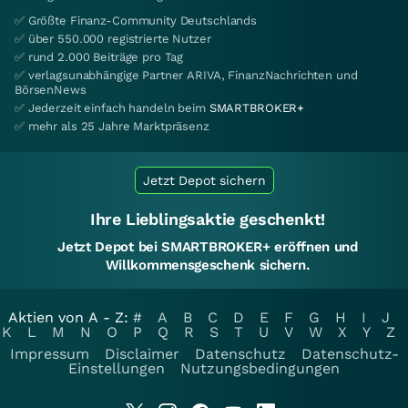
✅ Größte Finanz-Community Deutschlands
✅ über 550.000 registrierte Nutzer
✅ rund 2.000 Beiträge pro Tag
✅ verlagsunabhängige Partner ARIVA, FinanzNachrichten und
BörsenNews
✅ Jederzeit einfach handeln beim
SMARTBROKER+
✅ mehr als 25 Jahre Marktpräsenz
Jetzt Depot sichern
Ihre Lieblingsaktie geschenkt!
Jetzt Depot bei SMARTBROKER+ eröffnen und
Willkommensgeschenk sichern.
Aktien von A - Z:
#
A
B
C
D
E
F
G
H
I
J
K
L
M
N
O
P
Q
R
S
T
U
V
W
X
Y
Z
Impressum
Disclaimer
Datenschutz
Datenschutz-
Einstellungen
Nutzungsbedingungen