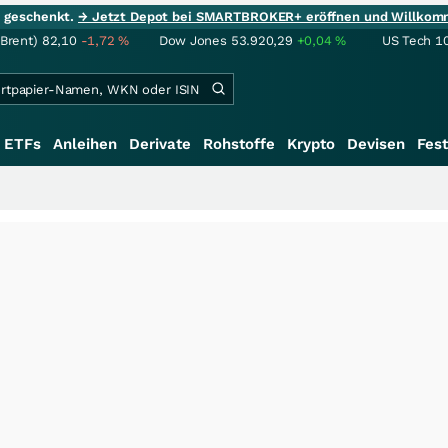
ie geschenkt.
→ Jetzt Depot bei SMARTBROKER+ eröffnen und Willkom
(Brent)
82,10
-1,72
%
Dow Jones
53.920,29
+0,04
%
US Tech 1
ETFs
Anleihen
Derivate
Rohstoffe
Krypto
Devisen
Fest