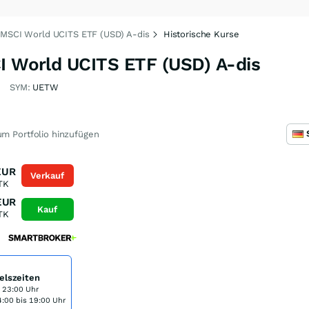
c-MSCI World UCITS ETF (USD) A-dis
Historische Kurse
CI World UCITS ETF (USD) A-dis
SYM:
UETW
m Portfolio hinzufügen
EUR
Verkauf
TK
EUR
Kauf
TK
elszeiten
s 23:00 Uhr
:00 bis 19:00 Uhr