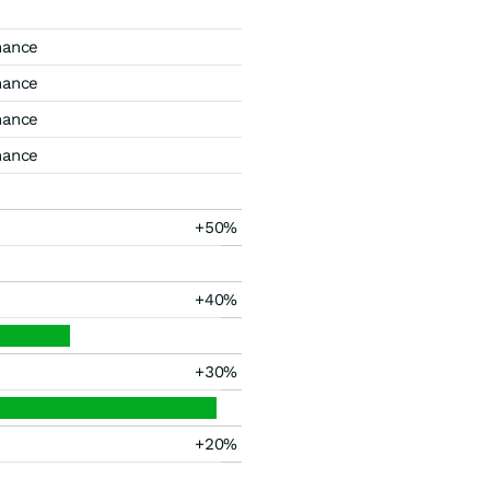
mance
mance
mance
mance
+50%
+40%
+30%
+20%