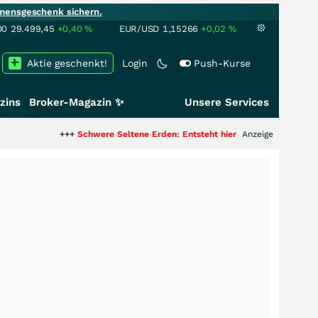
mensgeschenk sichern.
00
29.499,45
+0,40
%
EUR/USD
1,15266
+0,02
%
Aktie geschenkt!
Login
Push-Kurse
zins
Broker-Magazin ✨
Unsere Services
+++
Schwere Seltene Erden: Entsteht hier die nächste Milliardenstory?
Anzeige