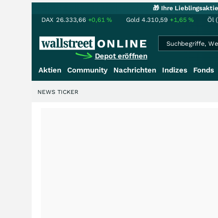
🎁 Ihre Lieblingsakt
DAX
26.333,66
+0,61
%
Gold
4.310,59
+1,65
%
Öl 
Depot eröffnen
Aktien
Community
Nachrichten
Indizes
Fonds
NEWS TICKER