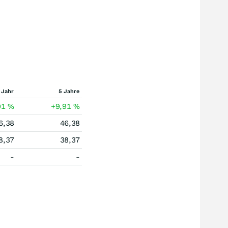
 Jahr
5 Jahre
91
%
+9,91
%
6,38
46,38
8,37
38,37
-
-