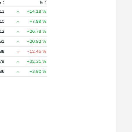
h
%
13
+14,18
%
10
+7,99
%
12
+26,78
%
61
+20,92
%
88
-12,45
%
79
+32,31
%
86
+3,80
%