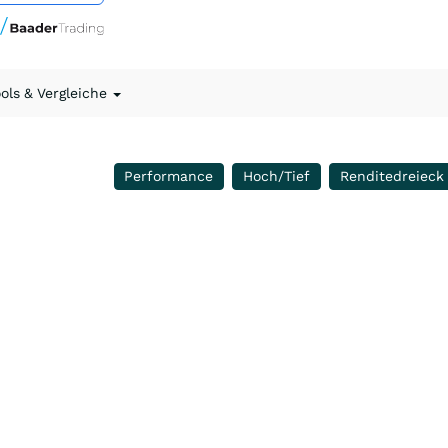
ools & Vergleiche
Performance
Hoch/Tief
Renditedreieck