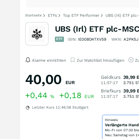
ETFs
Top ETF Performer
UBS (Irl) ETF pl
Startseite
UBS (Irl) ETF plc-MS
ETF
ISIN:
IE00BD4TXV59
WKN:
A2PK5J
Alarme einrichten
Zur Watchlist hinzufügen
Zu
40,00
Geldkurs
39,99
EUR
11:57:17
3.751
S
Briefkurs
39,99
+0,44
+0,18
%
EUR
11:57:17
3.751
S
Letzter Kurs
11:46:08
Stuttgart
Hinweis
Verlängerte Hand
Mo-Fr von
07:30 bi
Neu: Samstag von 14