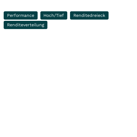
Performance
Hoch/Tief
Renditedreieck
Renditeverteilung