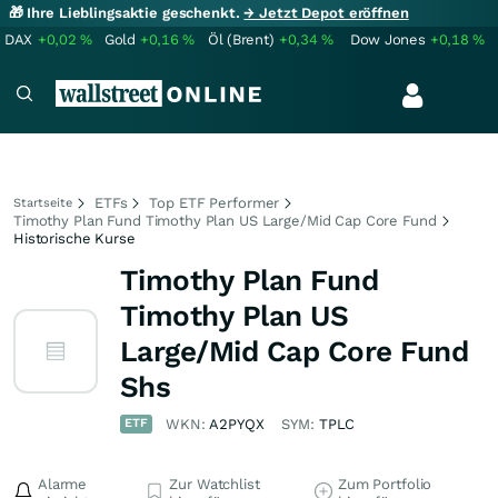
🎁 Ihre Lieblingsaktie geschenkt.
→ Jetzt Depot eröffnen
DAX
+0,02
%
Gold
+0,16
%
Öl (Brent)
+0,34
%
Dow Jones
+0,18
%
ETFs
Top ETF Performer
Startseite
Timothy Plan Fund Timothy Plan US Large/Mid Cap Core Fund
Historische Kurse
Timothy Plan Fund
Timothy Plan US
Large/Mid Cap Core Fund
Shs
ETF
WKN:
A2PYQX
SYM:
TPLC
Alarme
Zur Watchlist
Zum Portfolio