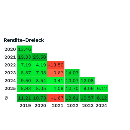
Rendite-Dreieck
2020
13.46
2021
19.33
25.50
2022
7.19
4.19
-13.50
2023
8.87
7.38
-0.67
14.07
2024
9.50
8.54
3.41
13.07
12.08
2025
8.93
8.05
4.08
10.70
9.06
6.12
Ø
11.21
10.73
-1.67
12.61
10.57
6.12
2019
2020
2021
2022
2023
2024