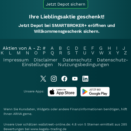
Jetzt Depot sichern
Ihre Lieblingsaktie geschenkt!
Jetzt Depot bei SMARTBROKER+ eröffnen und
Willkommensgeschenk sichern.
Aktien von A - Z:
#
A
B
C
D
E
F
G
H
I
J
K
L
M
N
O
P
Q
R
S
T
U
V
W
X
Y
Z
Impressum
Disclaimer
Datenschutz
Datenschutz-
Einstellungen
Nutzungsbedingungen
Unsere Apps:
Wenn Sie Kursdaten, Widgets oder andere Finanzinformationen benötigen, hilft
Ihnen
ARIVA
gerne.
Unsere User schätzen wallstreet-online.de: 4.8 von 5 Sternen ermittelt aus 285
Bewertungen bei www.kagels-trading.de