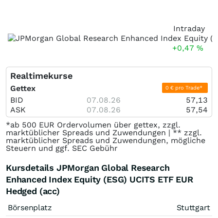
Intraday
+0,47
%
Realtimekurse
Gettex
0 € pro Trade*
BID
07.08.26
57,13
ASK
07.08.26
57,54
*ab 500 EUR Ordervolumen über gettex, zzgl.
marktüblicher Spreads und Zuwendungen | ** zzgl.
marktüblicher Spreads und Zuwendungen, mögliche
Steuern und ggf. SEC Gebühr
Kursdetails JPMorgan Global Research
Enhanced Index Equity (ESG) UCITS ETF EUR
Hedged (acc)
Börsenplatz
Stuttgart