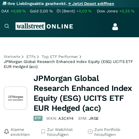
🎁 Ihre Lieblingsaktie geschenkt.
→ Jetzt Depot eröffnen
DAX
+0,69
%
Gold
0,00
%
Öl (Brent)
+0,02
%
Dow Jones
+0,25
%
ETFs
Top ETF Performer
Startseite
JPMorgan Global Research Enhanced Index Equity (ESG) UCITS ETF
EUR Hedged (acc)
JPMorgan Global
Research Enhanced Index
Equity (ESG) UCITS ETF
EUR Hedged (acc)
ETF
WKN:
A3C4Y4
SYM:
JRGE
Alarme
Zur Watchlist
Zum Portfolio
einrichten
hinzufügen
hinzufügen