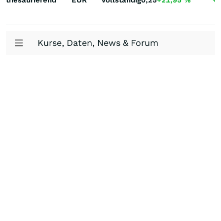
thesaurierend
EUR
Vollständig
0,25
+21,95
%
+
Kurse, Daten, News & Forum