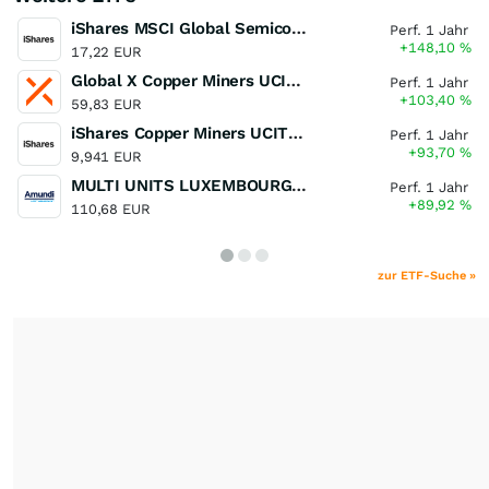
iShares MSCI Global Semiconductors UCITS ETF USD (Acc)
Perf. 1 Jahr
+148,10
%
17,22 EUR
Global X Copper Miners UCITS ETF USD Acc
Perf. 1 Jahr
+103,40
%
59,83 EUR
iShares Copper Miners UCITS ETF
Perf. 1 Jahr
+93,70
%
9,941 EUR
MULTI UNITS LUXEMBOURG - Lyxor MSCI Semiconductors ESG Filtered
Perf. 1 Jahr
+89,92
%
110,68 EUR
zur ETF-Suche »