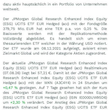
dazu aktiv hauptsächlich in ein Portfolio von Unternehmen
weltweit.
Der JPMorgan Global Research Enhanced Index Equity
(ESG) UCITS ETF EUR Hedged (acc) mit der Fondsgröße
379,75 Mio.
EUR
hat eine TER p.a. von 0,25 %. Die
Basiswerte werden mit der Replikationsmethode
Vollständig abgebildet. Es handelt sich um einen
thesaurierenden ETF welcher in der Währung USD notiert.
Der ETF wurde am 08.12.2021 aufgelegt, avisiert einen
Zielmarkt Global und wird der Kategorie Aktien zugeordnet.
Der aktuelle JPMorgan Global Research Enhanced Index
Equity (ESG) UCITS ETF EUR Hedged (acc) Realtimekurs
(
07.08.26
) liegt bei 57,21
€
. Damit ist der JPMorgan Global
Research Enhanced Index Equity (ESG) UCITS ETF EUR
Hedged (acc) mit der WKN (A3C4Y4) in 24 Stunden um
+0,47
%
gestiegen. Auf 7 Tage gesehen hat sich der Kurs
des JPMorgan Global Research Enhanced Index Equity
(ESG) UCITS ETF EUR Hedged (acc) (ISIN IE0000UW95D6)
um
+2,30
%
verändert. Der Anstieg des JPMorgan Global
Research Enhanced Index Equity (ESG) UCITS ETF EUR