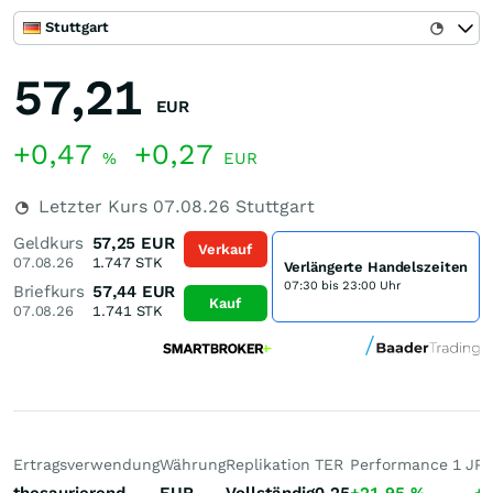
Stuttgart
57,21
EUR
+0,47
+0,27
%
EUR
Letzter Kurs
07.08.26
Stuttgart
Geldkurs
57,25
EUR
Verkauf
07.08.26
1.747
STK
Verlängerte Handelszeiten
07:30 bis 23:00 Uhr
Briefkurs
57,44
EUR
Kauf
07.08.26
1.741
STK
Ertragsverwendung
Währung
Replikation
TER
Performance 1 J
Pe