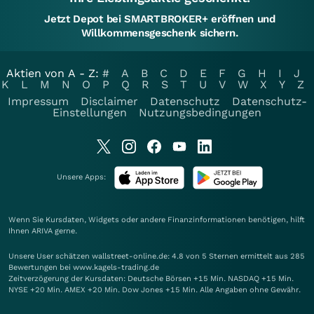
Jetzt Depot bei SMARTBROKER+ eröffnen und
Willkommensgeschenk sichern.
Aktien von A - Z:
#
A
B
C
D
E
F
G
H
I
J
K
L
M
N
O
P
Q
R
S
T
U
V
W
X
Y
Z
Impressum
Disclaimer
Datenschutz
Datenschutz-
Einstellungen
Nutzungsbedingungen
Unsere Apps:
Wenn Sie Kursdaten, Widgets oder andere Finanzinformationen benötigen, hilft
Ihnen
ARIVA
gerne.
Unsere User schätzen wallstreet-online.de: 4.8 von 5 Sternen ermittelt aus 285
Bewertungen bei www.kagels-trading.de
Zeitverzögerung der Kursdaten: Deutsche Börsen +15 Min. NASDAQ +15 Min.
NYSE +20 Min. AMEX +20 Min. Dow Jones +15 Min. Alle Angaben ohne Gewähr.