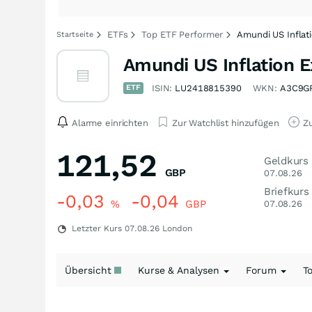
ETFs
Top ETF Performer
Amundi US Inflati
Startseite
Amundi US Inflation 
ETF
ISIN:
LU2418815390
WKN:
A3C9G
Alarme einrichten
Zur Watchlist hinzufügen
Zu
121,52
Geldkurs
GBP
07.08.26
Briefkurs
-0,03
-0,04
%
GBP
07.08.26
Letzter Kurs
07.08.26
London
Übersicht
Kurse & Analysen
Forum
T