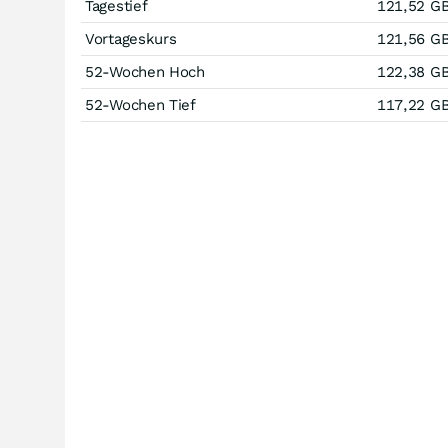
Tagestief
121,52
G
Vortageskurs
121,56
G
52-Wochen Hoch
122,38
G
52-Wochen Tief
117,22
G