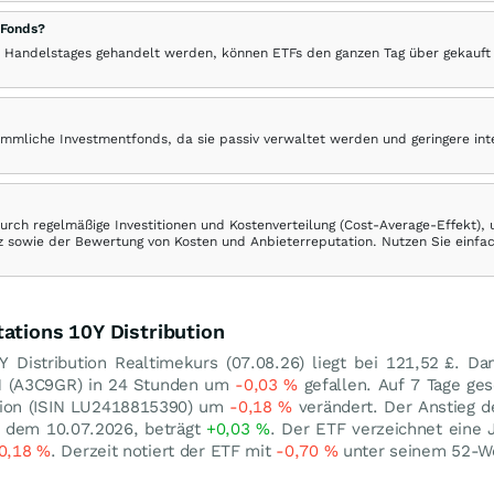
 Fonds?
 Handelstages gehandelt werden, können ETFs den ganzen Tag über gekauft
ömmliche Investmentfonds, da sie passiv verwaltet werden und geringere in
rch regelmäßige Investitionen und Kostenverteilung (Cost-Average-Effekt),
ranz sowie der Bewertung von Kosten und Anbieterreputation. Nutzen Sie einfa
ations 10Y Distribution
 Distribution Realtimekurs (
07.08.26
) liegt bei 121,52
£
. Da
WKN (A3C9GR) in 24 Stunden um
-0,03
%
gefallen. Auf 7 Tage ges
ution (ISIN LU2418815390) um
-0,18
%
verändert. Der Anstieg d
it dem 10.07.2026, beträgt
+0,03
%
. Der ETF verzeichnet eine
0,18
%
. Derzeit notiert der ETF mit
-0,70
%
unter seinem 52-