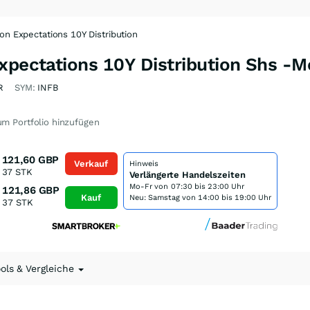
on Expectations 10Y Distribution
Expectations 10Y Distribution Shs -
R
SYM:
INFB
m Portfolio hinzufügen
121,60
GBP
Verkauf
Hinweis
37
STK
Verlängerte Handelszeiten
Mo-Fr von
07:30 bis 23:00 Uhr
121,86
GBP
Kauf
Neu: Samstag von 14:00 bis 19:00 Uhr
37
STK
ools & Vergleiche