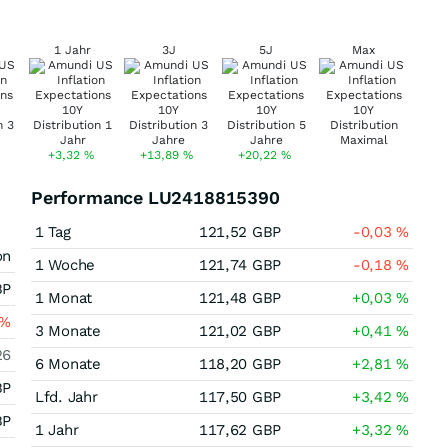
1 Jahr
3J
5J
Max
+3,32
%
+13,89
%
+20,22
%
Performance LU2418815390
1 Tag
121,52
GBP
-0,03
%
on
1 Woche
121,74
GBP
-0,18
%
BP
1 Monat
121,48
GBP
+0,03
%
%
3 Monate
121,02
GBP
+0,41
%
26
6 Monate
118,20
GBP
+2,81
%
BP
Lfd. Jahr
117,50
GBP
+3,42
%
BP
1 Jahr
117,62
GBP
+3,32
%