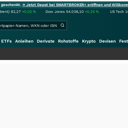
ie geschenkt.
→ Jetzt Depot bei SMARTBROKER+ eröffnen und Willkom
Brent)
82,27
+0,02
%
Dow Jones
54.036,10
+0,25
%
US Tech 1
ETFs
Anleihen
Derivate
Rohstoffe
Krypto
Devisen
Fest