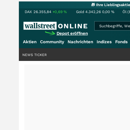
🎁 Ihre Lieblingsakt
DAX
26.355,84
+0,69
%
Gold
4.342,26
0,00
%
Öl (
Depot eröffnen
Aktien
Community
Nachrichten
Indizes
Fonds
NEWS TICKER