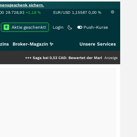
mensgeschenk sichern.
00
29.728,93
+1,18
%
EUR/USD
1,15587
0,00
%
Aktie geschenkt!
Login
Push-Kurse
zins
Broker-Magazin ✨
Unsere Services
+++
Saga bei 0,53 CAD: Bewertet der Markt noch immer nur die Hälfte de
Anzeige