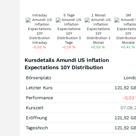
Intraday
5 Tage
1 Monat
3M
-0,03
%
-0,18
%
+0,03
%
+0,41
%
Kursdetails Amundi US Inflation
Expectations 10Y Distribution
Börsenplatz
Lond
Letzter Kurs
121,52
G
Performance
-0,03
Kurszeit
07.08.
Eröffnung
121,52
G
Tageshoch
121,52
G