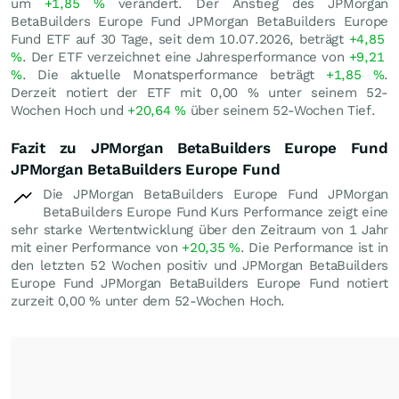
um
+1,85
%
verändert. Der Anstieg des JPMorgan
BetaBuilders Europe Fund JPMorgan BetaBuilders Europe
Fund ETF auf 30 Tage, seit dem 10.07.2026, beträgt
+4,85
%
. Der ETF verzeichnet eine Jahresperformance von
+9,21
%
. Die aktuelle Monatsperformance beträgt
+1,85
%
.
Derzeit notiert der ETF mit
0,00
%
unter seinem 52-
Wochen Hoch und
+20,64
%
über seinem 52-Wochen Tief.
Fazit zu JPMorgan BetaBuilders Europe Fund
JPMorgan BetaBuilders Europe Fund
Die JPMorgan BetaBuilders Europe Fund JPMorgan
BetaBuilders Europe Fund Kurs Performance zeigt eine
sehr starke Wertentwicklung über den Zeitraum von 1 Jahr
mit einer Performance von
+20,35
%
. Die Performance ist in
den letzten 52 Wochen positiv und JPMorgan BetaBuilders
Europe Fund JPMorgan BetaBuilders Europe Fund notiert
zurzeit
0,00
%
unter dem 52-Wochen Hoch.