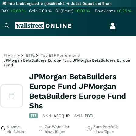
🎁 Ihre Lieblingsaktie geschenkt.
→ Jetzt Depot eröffnen
DAX
+0,69
%
Gold
0,00
%
Öl (Brent)
+0,02
%
Dow Jones
+0,25
%
ETFs
Top ETF Performer
Startseite
JPMorgan BetaBuilders Europe Fund JPMorgan BetaBuilders Europe
Fund
JPMorgan BetaBuilders
Europe Fund JPMorgan
BetaBuilders Europe Fund
Shs
ETF
WKN:
A3CQUR
SYM:
BBEU
Alarme
Zur Watchlist
Zum Portfolio
einrichten
hinzufügen
hinzufügen