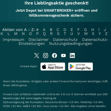
Ihre Lieblingsaktie geschenkt!
Jetzt Depot bei SMARTBROKER+ eröffnen und
Willkommensgeschenk sichern.
Aktien von A - Z:
#
A
B
C
D
E
F
G
H
I
J
K
L
M
N
O
P
Q
R
S
T
U
V
W
X
Y
Z
Impressum
Disclaimer
Datenschutz
Datenschutz-
Einstellungen
Nutzungsbedingungen
Unsere Apps:
Wenn Sie Kursdaten, Widgets oder andere Finanzinformationen benötigen, hilft
Ihnen
ARIVA
gerne.
Unsere User schätzen wallstreet-online.de: 4.8 von 5 Sternen ermittelt aus 285
Bewertungen bei www.kagels-trading.de
Zeitverzögerung der Kursdaten: Deutsche Börsen +15 Min. NASDAQ +15 Min.
NYSE +20 Min. AMEX +20 Min. Dow Jones +15 Min. Alle Angaben ohne Gewähr.