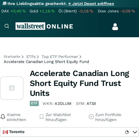
🎁 Ihre Lieblingsaktie geschenkt.
→ Jetzt Depot eröffnen
DAX
+0,40
%
Gold
+1,16
%
Öl (Brent)
-0,16
%
Dow Jones
-0,08
%
ETFs
Top ETF Performer
Startseite
Accelerate Canadian Long Short Equity Fund
Accelerate Canadian Long
Short Equity Fund Trust
Units
ETF
WKN:
A3DLUM
SYM:
ATSX
Alarme
Zur Watchlist
Zum Portfolio
einrichten
hinzufügen
hinzufügen
Toronto