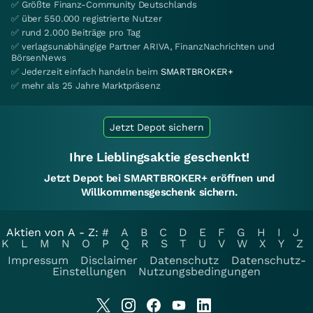
✅ Größte Finanz-Community Deutschlands
✅ über 550.000 registrierte Nutzer
✅ rund 2.000 Beiträge pro Tag
✅ verlagsunabhängige Partner ARIVA, FinanzNachrichten und
BörsenNews
✅ Jederzeit einfach handeln beim
SMARTBROKER+
✅ mehr als 25 Jahre Marktpräsenz
Jetzt Depot sichern
Ihre Lieblingsaktie geschenkt!
Jetzt Depot bei SMARTBROKER+ eröffnen und
Willkommensgeschenk sichern.
Aktien von A - Z:
#
A
B
C
D
E
F
G
H
I
J
K
L
M
N
O
P
Q
R
S
T
U
V
W
X
Y
Z
Impressum
Disclaimer
Datenschutz
Datenschutz-
Einstellungen
Nutzungsbedingungen