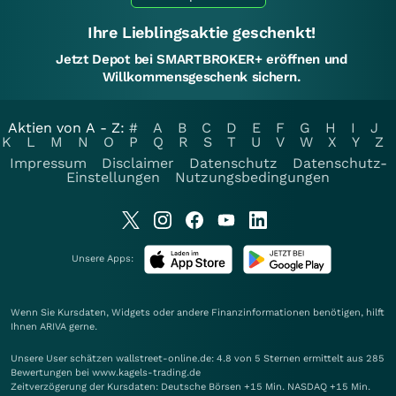
Ihre Lieblingsaktie geschenkt!
Jetzt Depot bei SMARTBROKER+ eröffnen und
Willkommensgeschenk sichern.
Aktien von A - Z:
#
A
B
C
D
E
F
G
H
I
J
K
L
M
N
O
P
Q
R
S
T
U
V
W
X
Y
Z
Impressum
Disclaimer
Datenschutz
Datenschutz-
Einstellungen
Nutzungsbedingungen
Unsere Apps:
Wenn Sie Kursdaten, Widgets oder andere Finanzinformationen benötigen, hilft
Ihnen
ARIVA
gerne.
Unsere User schätzen wallstreet-online.de: 4.8 von 5 Sternen ermittelt aus 285
Bewertungen bei www.kagels-trading.de
Zeitverzögerung der Kursdaten: Deutsche Börsen +15 Min. NASDAQ +15 Min.