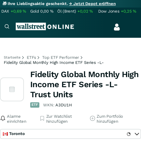
🎁 Ihre Lieblingsaktie geschenkt.
→ Jetzt Depot eröffnen
DAX
+0,69
%
Gold
0,00
%
Öl (Brent)
+0,02
%
Dow Jones
+0,25
%
ETFs
Top ETF Performer
Startseite
Fidelity Global Monthly High Income ETF Series -L-
Fidelity Global Monthly High
Income ETF Series -L-
Trust Units
ETF
WKN:
A3DU1H
Alarme
Zur Watchlist
Zum Portfolio
einrichten
hinzufügen
hinzufügen
Toronto