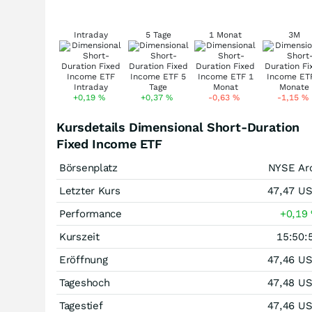
Intraday
5 Tage
1 Monat
3M
+0,19
%
+0,37
%
-0,63
%
-1,15
%
Kursdetails Dimensional Short-Duration
Fixed Income ETF
Börsenplatz
NYSE Ar
Letzter Kurs
47,47
U
Performance
+0,19
Kurszeit
15:50:
Eröffnung
47,46
U
Tageshoch
47,48
U
Tagestief
47,46
U