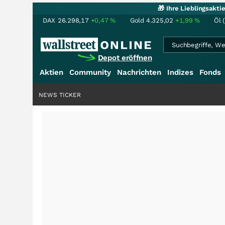
🎁 Ihre Lieblingsakt
DAX
26.298,17
+0,47
%
Gold
4.325,02
+1,99
%
Öl 
Depot eröffnen
Aktien
Community
Nachrichten
Indizes
Fonds
NEWS TICKER