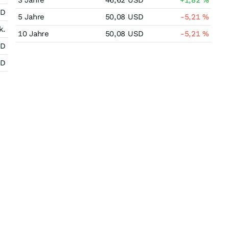
3 Jahre
46,62
USD
+1,82
%
SD
5 Jahre
50,08
USD
-5,21
%
k.
10 Jahre
50,08
USD
-5,21
%
SD
SD