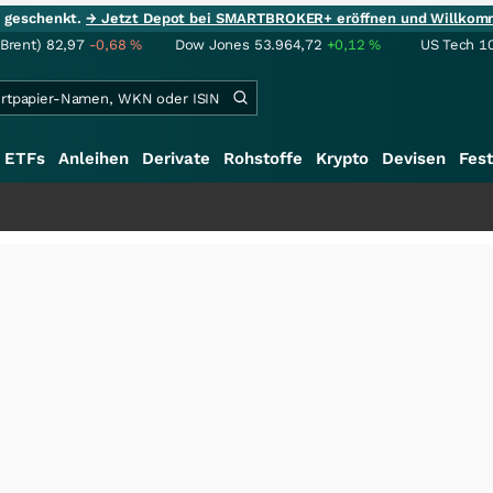
ie geschenkt.
→ Jetzt Depot bei SMARTBROKER+ eröffnen und Willkom
(Brent)
82,97
-0,68
%
Dow Jones
53.964,72
+0,12
%
US Tech 1
ETFs
Anleihen
Derivate
Rohstoffe
Krypto
Devisen
Fest