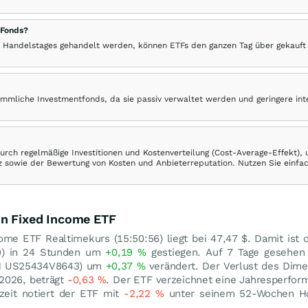
 Fonds?
 Handelstages gehandelt werden, können ETFs den ganzen Tag über gekauft
ömmliche Investmentfonds, da sie passiv verwaltet werden und geringere in
rch regelmäßige Investitionen und Kostenverteilung (Cost-Average-Effekt),
ranz sowie der Bewertung von Kosten und Anbieterreputation. Nutzen Sie einfa
on Fixed Income ETF
ome ETF Realtimekurs (15:50:56) liegt bei 47,47
$
. Damit ist 
9) in 24 Stunden um
+0,19
%
gestiegen. Auf 7 Tage gesehen 
SIN US25434V8643) um
+0,37
%
verändert. Der Verlust des Dime
.2026, beträgt
-0,63
%
. Der ETF verzeichnet eine Jahresperfo
zeit notiert der ETF mit
-2,22
%
unter seinem 52-Wochen 