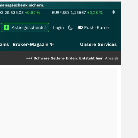
mensgeschenk sichern.
00
29.535,03
+0,52
%
EUR/USD
1,15567
+0,28
%
Aktie geschenkt!
Login
Push-Kurse
zins
Broker-Magazin ✨
Unsere Services
+++
Schwere Seltene Erden: Entsteht hier die nächste Milliardenstory?
Anzeige
++