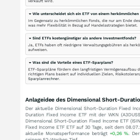
verkauft wird.
Wie unterscheidet sich ein ETF von einem herkömmlichen
Im Gegensatz zu herkömmlichen Fonds, die nur am Ende des
was mehr Flexibilität in Bezug auf Handelsstrategien bietet.
Sind ETFs kostengünstiger als andere Investmentfonds?
Ja, ETFs haben oft niedrigere Verwaltungsgebühren als herk
aufweisen.
Was sind die Vorteile eines ETF-Sparplans?
ETF-Sparpläne fördern den langfristigen Vermögensaufbau du
richtigen Plans basiert auf individuellen Zielen, Risikotole
Sparplanrechner
.
Anlageidee des Dimensional Short-Durati
Der aktuelle Dimensional Short-Duration Fixed Inc
Duration Fixed Income ETF mit der WKN (A3DUS
Dimensional Short-Duration Fixed Income ETF (I
Fixed Income ETF ETF auf 30 Tage, seit dem 08.07
aktuelle Monatsperformance beträgt
+0,26
%
. Der
seinem 52-Wochen Tief.