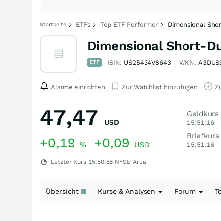
ETFs
Top ETF Performer
Dimensional Shor
Startseite
Dimensional Short-Du
ETF
ISIN:
US25434V8643
WKN:
A3DUS
Alarme einrichten
Zur Watchlist hinzufügen
Zu
47,47
Geldkurs
USD
15:51:16
Briefkurs
+0,19
+0,09
%
USD
15:51:16
Letzter Kurs
15:50:56
NYSE Arca
Übersicht
Kurse & Analysen
Forum
T