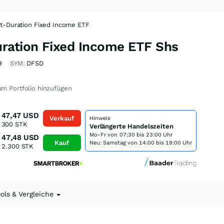
t-Duration Fixed Income ETF
ration Fixed Income ETF Shs
9
SYM:
DFSD
m Portfolio hinzufügen
47,47
USD
Verkauf
Hinweis
300
STK
Verlängerte Handelszeiten
Mo-Fr von
07:30 bis 23:00 Uhr
47,48
USD
Kauf
Neu: Samstag von 14:00 bis 19:00 Uhr
2.300
STK
ools & Vergleiche