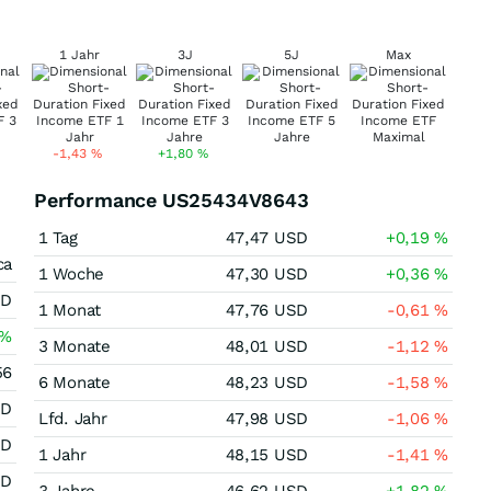
1 Jahr
3J
5J
Max
-1,43
%
+1,80
%
Performance US25434V8643
1 Tag
47,47
USD
+0,19
%
ca
1 Woche
47,30
USD
+0,36
%
SD
1 Monat
47,76
USD
-0,61
%
%
3 Monate
48,01
USD
-1,12
%
56
6 Monate
48,23
USD
-1,58
%
SD
Lfd. Jahr
47,98
USD
-1,06
%
SD
1 Jahr
48,15
USD
-1,41
%
SD