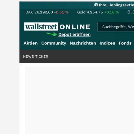
🎁 Ihre Lieblingsakt
DAX
26.199,00
-0,51
%
Gold
4.254,75
+0,18
%
Öl 
Depot eröffnen
Aktien
Community
Nachrichten
Indizes
Fonds
NEWS TICKER