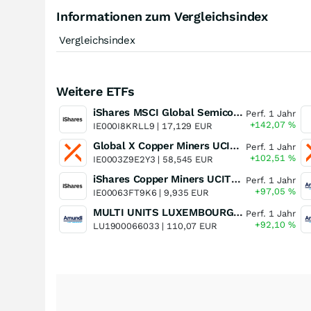
Informationen zum Vergleichsindex
Vergleichsindex
Weitere ETFs
iShares MSCI Global Semiconductors UCITS ETF USD (Acc)
Perf. 1 Jahr
+142,07
%
IE000I8KRLL9 |
17,129 EUR
Global X Copper Miners UCITS ETF USD Acc
Perf. 1 Jahr
+102,51
%
IE0003Z9E2Y3 |
58,545 EUR
iShares Copper Miners UCITS ETF
Perf. 1 Jahr
+97,05
%
IE00063FT9K6 |
9,935 EUR
MULTI UNITS LUXEMBOURG - Lyxor MSCI Semiconductors ESG Filtered
Perf. 1 Jahr
+92,10
%
LU1900066033 |
110,07 EUR