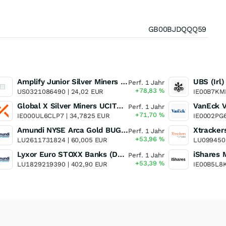
GB00BJDQQQ59
Amplify Junior Silver Miners ETF Junior Silver Miners ETF
Perf. 1 Jahr
+78,83
%
US0321086490 |
24,02 EUR
IE00B7KM
Global X Silver Miners UCITS ETF
Perf. 1 Jahr
+71,70
%
IE000UL6CLP7 |
34,7825 EUR
IE0002PG
Amundi NYSE Arca Gold BUGS UCITS ETF Dist
Perf. 1 Jahr
+53,96
%
LU2611731824 |
60,005 EUR
LU099450
Lyxor Euro STOXX Banks (DR) UCITS ETF- Acc
Perf. 1 Jahr
+53,39
%
LU1829219390 |
402,90 EUR
IE00B5L8