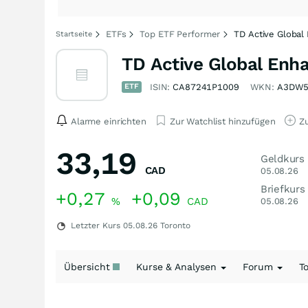
ETFs
Top ETF Performer
TD Active Global
Startseite
TD Active Global Enha
ETF
ISIN:
CA87241P1009
WKN:
A3DW5
Alarme einrichten
Zur Watchlist hinzufügen
Zu
33,19
Geldkurs
CAD
05.08.26
Briefkurs
+0,27
+0,09
%
CAD
05.08.26
Letzter Kurs
05.08.26
Toronto
Übersicht
Kurse & Analysen
Forum
T