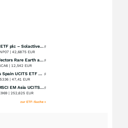
UBS (Irl) ETF plc – Solactive Global Pure Gold Miners UCITS ETF - A Dis USD o.N.
Perf. 1 Jahr
+53,19
%
NP07 |
42,6875 EUR
VanEck Vectors Rare Earth and Strategic Metals UCITS ETF
Perf. 1 Jahr
+46,87
%
6CA6 |
12,542 EUR
Xtrackers Spain UCITS ETF Distribution
Perf. 1 Jahr
+42,28
%
5336 |
47,41 EUR
iShares MSCI EM Asia UCITS ETF
Perf. 1 Jahr
+38,39
%
K969 |
252,625 EUR
zur ETF-Suche »