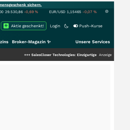
mensgeschenk sichern.
00
29.530,86
-0,69
%
EUR/USD
1,15465
-0,07
%
Aktie geschenkt!
Login
Push-Kurse
zins
Broker-Magazin ✨
Unsere Services
+++
SalesCloser Technologies: Einzigartige Leistung zieht die Top-Dogs 
Anzeige