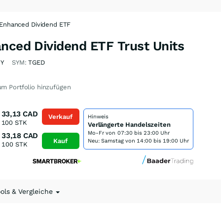
 Enhanced Dividend ETF
nced Dividend ETF Trust Units
Y
SYM:
TGED
m Portfolio hinzufügen
33,13
CAD
Verkauf
Hinweis
100
STK
Verlängerte Handelszeiten
Mo-Fr von
07:30 bis 23:00 Uhr
33,18
CAD
Kauf
Neu: Samstag von 14:00 bis 19:00 Uhr
100
STK
ools & Vergleiche