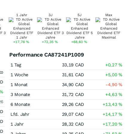
1 Jahr
3J
5J
Max
+17,76
%
+72,35
%
+68,60
%
Performance CA87241P1009
1 Tag
33,19
CAD
+0,27
%
to
1 Woche
31,61
CAD
+5,00
%
AD
1 Monat
34,90
CAD
-4,90
%
%
3 Monate
31,72
CAD
+4,63
%
26
6 Monate
29,26
CAD
+13,43
%
AD
Lfd. Jahr
29,07
CAD
+14,17
%
AD
1 Jahr
28,32
CAD
+17,20
%
AD