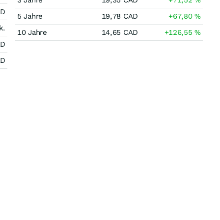
3 Jahre
19,35
CAD
+71,52
%
AD
5 Jahre
19,78
CAD
+67,80
%
k.
10 Jahre
14,65
CAD
+126,55
%
AD
AD