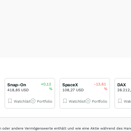
+0,12
-13,61
Snap-On
SpaceX
DAX
%
%
418,85 USD
108,27 USD
26.212
Watchlist
Portfolio
Watchlist
Portfolio
Wat
hen oder andere Vermögenswerte enthält und wie eine Aktie während des Han