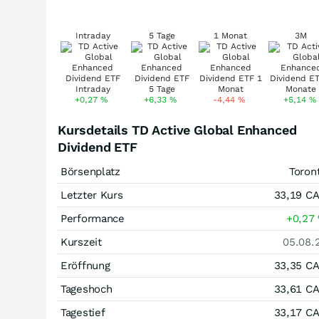
Intraday
5 Tage
1 Monat
3M
+0,27
%
+6,33
%
-4,44
%
+5,14
%
Kursdetails TD Active Global Enhanced
Dividend ETF
Börsenplatz
Toron
Letzter Kurs
33,19
C
Performance
+0,27
Kurszeit
05.08.
Eröffnung
33,35
C
Tageshoch
33,61
C
Tagestief
33,17
C