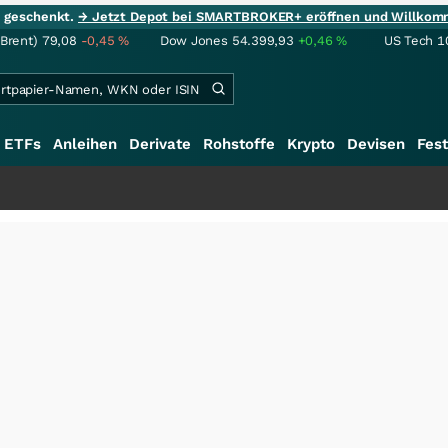
ie geschenkt.
→ Jetzt Depot bei SMARTBROKER+ eröffnen und Willkom
(Brent)
79,08
-0,45
%
Dow Jones
54.399,93
+0,46
%
US Tech 1
ETFs
Anleihen
Derivate
Rohstoffe
Krypto
Devisen
Fest