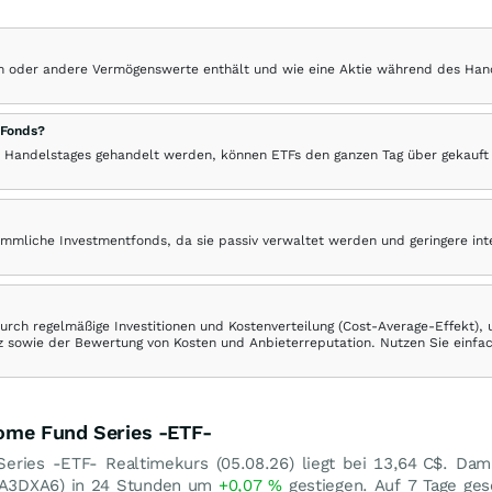
hen oder andere Vermögenswerte enthält und wie eine Aktie während des Han
 Fonds?
 Handelstages gehandelt werden, können ETFs den ganzen Tag über gekauft
ömmliche Investmentfonds, da sie passiv verwaltet werden und geringere in
rch regelmäßige Investitionen und Kostenverteilung (Cost-Average-Effekt),
ranz sowie der Bewertung von Kosten und Anbieterreputation. Nutzen Sie einfa
come Fund Series -ETF-
Series -ETF- Realtimekurs (
05.08.26
) liegt bei 13,64
C$
. Dami
 (A3DXA6) in 24 Stunden um
+0,07
%
gestiegen. Auf 7 Tage ges