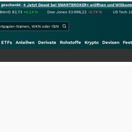
ie geschenkt.
→ Jetzt Depot bei SMARTBROKER+ eröffnen und Willkom
(Brent)
82,73
+4,14
%
Dow Jones
53.996,22
-0,74
%
US Tech 1
ETFs
Anleihen
Derivate
Rohstoffe
Krypto
Devisen
Fest