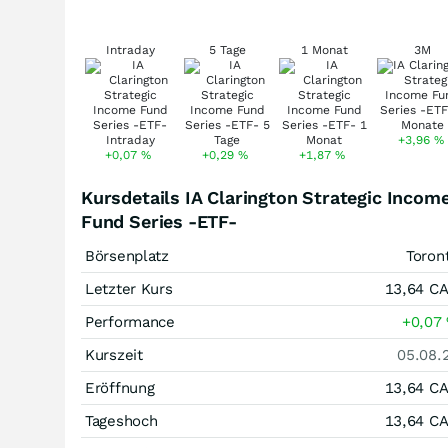
Intraday
5 Tage
1 Monat
3M
+3,96
%
+0,07
%
+0,29
%
+1,87
%
Kursdetails IA Clarington Strategic Incom
Fund Series -ETF-
Börsenplatz
Toron
Letzter Kurs
13,64
C
Performance
+0,07
Kurszeit
05.08.
Eröffnung
13,64
C
Tageshoch
13,64
C