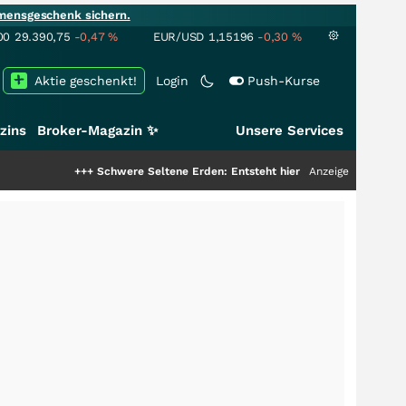
mensgeschenk sichern.
00
29.390,75
-0,47
%
EUR/USD
1,15196
-0,30
%
Aktie geschenkt!
Login
Push-Kurse
zins
Broker-Magazin ✨
Unsere Services
+++
Schwere Seltene Erden: Entsteht hier die nächste Milliardenstory?
Anzeige
++