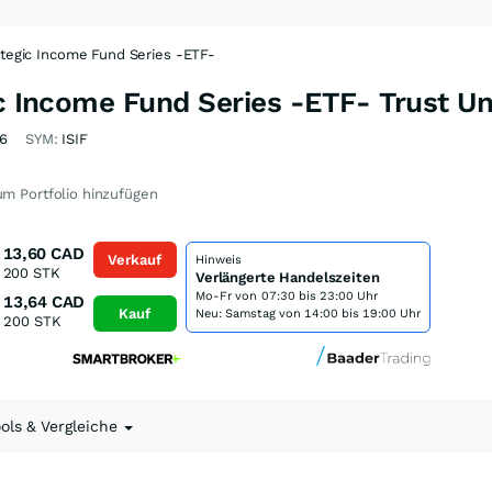
ategic Income Fund Series -ETF-
ic Income Fund Series -ETF- Trust Un
6
SYM:
ISIF
m Portfolio hinzufügen
13,60
CAD
Verkauf
Hinweis
200
STK
Verlängerte Handelszeiten
Mo-Fr von
07:30 bis 23:00 Uhr
13,64
CAD
Kauf
Neu: Samstag von 14:00 bis 19:00 Uhr
200
STK
ools & Vergleiche