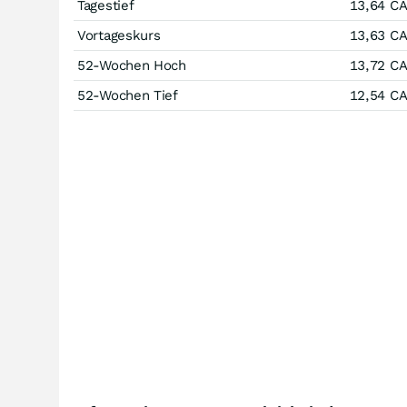
Tagestief
13,64
C
Vortageskurs
13,63
C
52-Wochen Hoch
13,72
C
52-Wochen Tief
12,54
C