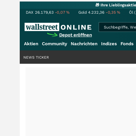
🎁 Ihre Lieblingsakt
DAX
26.179,63
-0,07
%
Gold
4.232,36
-0,35
%
Öl 
Depot eröffnen
Aktien
Community
Nachrichten
Indizes
Fonds
NEWS TICKER