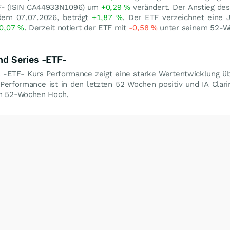
ETF- (ISIN CA44933N1096) um
+0,29
%
verändert. Der Anstieg des 
dem 07.07.2026, beträgt
+1,87
%
. Der ETF verzeichnet eine 
0,07
%
. Derzeit notiert der ETF mit
-0,58
%
unter seinem 52-
nd Series -ETF-
es -ETF- Kurs Performance zeigt eine starke Wertentwicklung ü
 Performance ist in den letzten 52 Wochen positiv und IA Clar
m 52-Wochen Hoch.