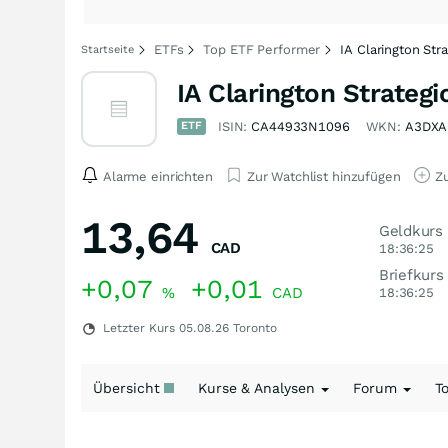
ETFs
Top ETF Performer
IA Clarington Str
Startseite
IA Clarington Strateg
ETF
ISIN:
CA44933N1096
WKN:
A3DXA
Alarme einrichten
Zur Watchlist hinzufügen
Zu
13,64
Geldkurs
CAD
18:36:25
Briefkurs
+0,07
+0,01
%
CAD
18:36:25
Letzter Kurs
05.08.26
Toronto
Übersicht
Kurse & Analysen
Forum
T