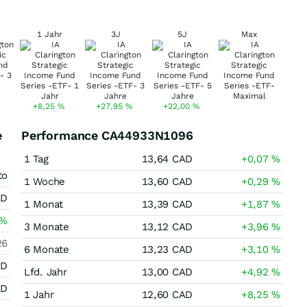
1 Jahr
3J
5J
Max
+8,25
%
+27,95
%
+22,00
%
e
Performance CA44933N1096
1 Tag
13,64
CAD
+0,07
%
to
1 Woche
13,60
CAD
+0,29
%
AD
1 Monat
13,39
CAD
+1,87
%
%
3 Monate
13,12
CAD
+3,96
%
26
6 Monate
13,23
CAD
+3,10
%
AD
Lfd. Jahr
13,00
CAD
+4,92
%
AD
1 Jahr
12,60
CAD
+8,25
%