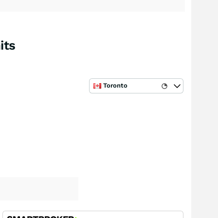
its
Toronto