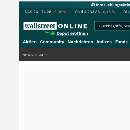
🎁 Ihre Lieblingsakt
DAX
26.174,28
-0,09
%
Gold
4.233,86
-0,15
%
Öl 
Depot eröffnen
Aktien
Community
Nachrichten
Indizes
Fonds
NEWS TICKER