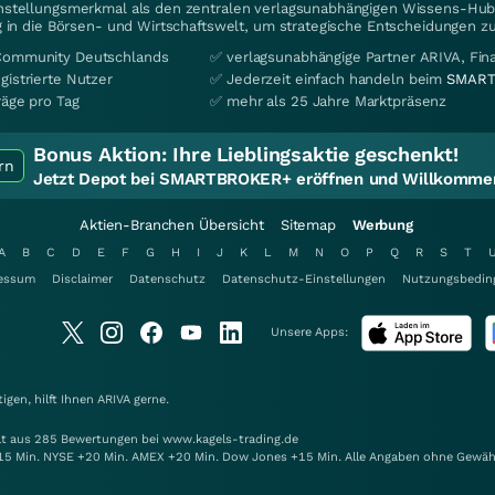
instellungsmerkmal als den zentralen verlagsunabhängigen Wissens-Hub 
 in die Börsen- und Wirtschaftswelt, um strategische Entscheidungen zu
Community Deutschlands
✅ verlagsunabhängige Partner ARIVA, Fi
gistrierte Nutzer
✅ Jederzeit einfach handeln beim
SMART
räge pro Tag
✅ mehr als 25 Jahre Marktpräsenz
Bonus Aktion:
Ihre Lieblingsaktie geschenkt!
rn
Jetzt Depot bei SMARTBROKER+ eröffnen und Willkommen
Aktien-Branchen Übersicht
Sitemap
Werbung
A
B
C
D
E
F
G
H
I
J
K
L
M
N
O
P
Q
R
S
T
essum
Disclaimer
Datenschutz
Datenschutz-Einstellungen
Nutzungsbedin
Unsere Apps:
gen, hilft Ihnen
ARIVA
gerne.
elt aus 285 Bewertungen bei www.kagels-trading.de
15 Min. NYSE +20 Min. AMEX +20 Min. Dow Jones +15 Min. Alle Angaben ohne Gewäh