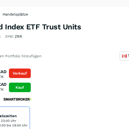
Handelsplätze
 Index ETF Trust Units
8
SYM:
ZRR
m Portfolio hinzufügen
CAD
Verkauf
TK
CAD
Kauf
TK
elszeiten
s 23:00 Uhr
:00 bis 19:00 Uhr