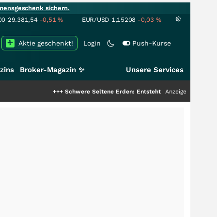
mensgeschenk sichern.
00
29.381,54
-0,51
%
EUR/USD
1,15208
-0,03
%
Aktie geschenkt!
Login
Push-Kurse
zins
Broker-Magazin ✨
Unsere Services
+++
Schwere Seltene Erden: Entsteht hier die nächste Milliarde
Anzeige