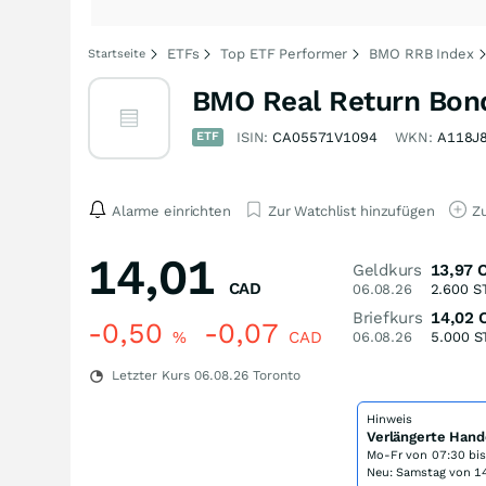
ETFs
Top ETF Performer
BMO RRB Index
Startseite
BMO Real Return Bond
ETF
ISIN:
CA05571V1094
WKN:
A118J
Alarme einrichten
Zur Watchlist hinzufügen
Zu
14,01
Geldkurs
13,97
CAD
06.08.26
2.600
S
Briefkurs
14,02
-0,50
-0,07
%
CAD
06.08.26
5.000
S
Letzter Kurs
06.08.26
Toronto
Hinweis
Verlängerte Hand
Mo-Fr von
07:30 bi
Neu: Samstag von 14