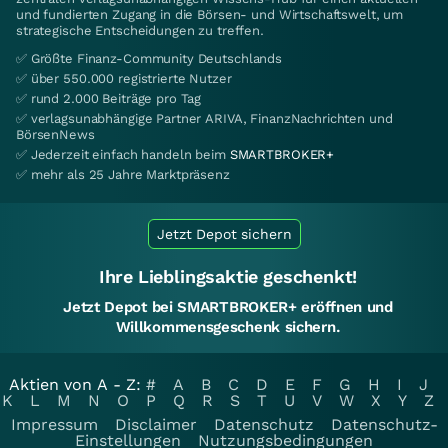
und fundierten Zugang in die Börsen- und Wirtschaftswelt, um
strategische Entscheidungen zu treffen.
✅ Größte Finanz-Community Deutschlands
✅ über 550.000 registrierte Nutzer
✅ rund 2.000 Beiträge pro Tag
✅ verlagsunabhängige Partner ARIVA, FinanzNachrichten und
BörsenNews
✅ Jederzeit einfach handeln beim
SMARTBROKER+
✅ mehr als 25 Jahre Marktpräsenz
Jetzt Depot sichern
Ihre Lieblingsaktie geschenkt!
Jetzt Depot bei SMARTBROKER+ eröffnen und
Willkommensgeschenk sichern.
Aktien von A - Z:
#
A
B
C
D
E
F
G
H
I
J
K
L
M
N
O
P
Q
R
S
T
U
V
W
X
Y
Z
Impressum
Disclaimer
Datenschutz
Datenschutz-
Einstellungen
Nutzungsbedingungen