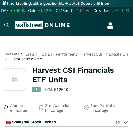
🎁 Ihre Lieblingsaktie geschenkt.
→ Jetzt Depot eröffnen
DAX
+0,45
%
Gold
+1,52
%
Öl (Brent)
-1,04
%
Dow Jones
+0,01
%
ETFs
Top ETF Performer
Harvest CSI Financials ETF
Startseite
Historische Kurse
Harvest CSI Financials
ETF Units
ETF
SYM:
512640
Alarme
Zur Watchlist
Zum Portfolio
einrichten
hinzufügen
hinzufügen
Shanghai Stock Exchange