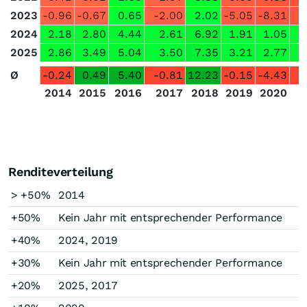
2023
-0.96
-0.67
0.65
-2.00
2.02
-5.05
-8.31
-
2024
2.18
2.80
4.44
2.61
6.92
1.91
1.05
2025
2.86
3.49
5.04
3.50
7.35
3.21
2.77
Ø
-0.24
0.49
5.40
-0.81
12.23
-0.15
-4.43
-
2014
2015
2016
2017
2018
2019
2020
Renditeverteilung
> +50%
2014
+50%
Kein Jahr mit entsprechender Performance
+40%
2024, 2019
+30%
Kein Jahr mit entsprechender Performance
+20%
2025, 2017