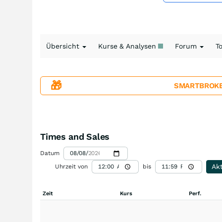
Übersicht
Kurse & Analysen
Forum
T
🎁
SMARTBROKER+
Times and Sales
Datum
Akt
Uhrzeit von
bis
Zeit
Kurs
Perf.