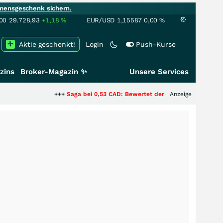
mensgeschenk sichern.
00
29.728,93
+1,18
%
EUR/USD
1,15587
0,00
%
Aktie geschenkt!
Login
Push-Kurse
zins
Broker-Magazin ✨
Unsere Services
+++
Saga bei 0,53 CAD: Bewertet der Markt noch immer nur die 
Anzeige