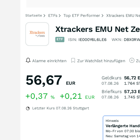
ETFs
Top ETF Performer
Xtrackers EMU Ne
Startseite
Xtrackers EMU Net Ze
ETF
ISIN:
IE000Y6L6LE6
WKN:
DBX0R
Alarme einrichten
Zur Watchlist hinzufügen
Zu
56,67
Geldkurs
56,72
EUR
07.08.26
1.764
S
Briefkurs
57,33
+0,37
+0,21
%
EUR
07.08.26
1.745
S
Letzter Kurs
07.08.26
Stuttgart
Hinweis
Verlängerte Hand
Mo-Fr von
07:30 bi
Neu: Samstag von 14