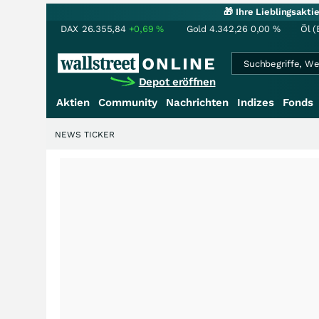
🎁 Ihre Lieblingsakt
DAX
26.355,84
+0,69
%
Gold
4.342,26
0,00
%
Öl (
Depot eröffnen
Aktien
Community
Nachrichten
Indizes
Fonds
NEWS TICKER