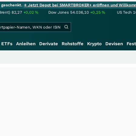
ie geschenkt.
→ Jetzt Depot bei SMARTBROKER+ eröffnen und Willkom
Brent)
82,27
+0,02
%
Dow Jones
54.036,10
+0,25
%
US Tech 1
ETFs
Anleihen
Derivate
Rohstoffe
Krypto
Devisen
Fest