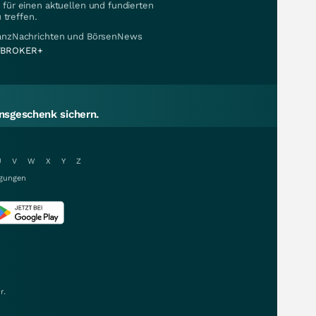
für einen aktuellen und fundierten
 treffen.
nanzNachrichten und BörsenNews
BROKER+
sgeschenk sichern.
U
V
W
X
Y
Z
gungen
r.