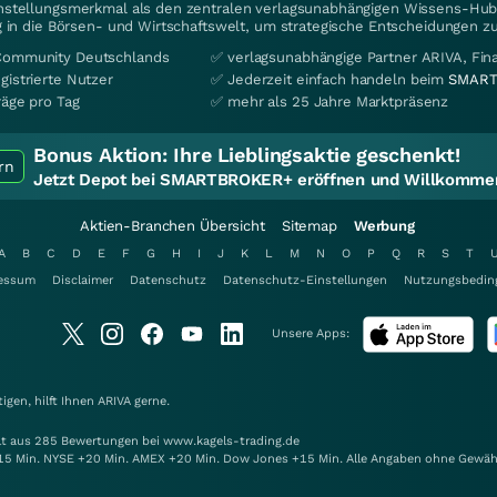
instellungsmerkmal als den zentralen verlagsunabhängigen Wissens-Hub 
 in die Börsen- und Wirtschaftswelt, um strategische Entscheidungen zu
Community Deutschlands
✅ verlagsunabhängige Partner ARIVA, Fi
gistrierte Nutzer
✅ Jederzeit einfach handeln beim
SMART
räge pro Tag
✅ mehr als 25 Jahre Marktpräsenz
Bonus Aktion:
Ihre Lieblingsaktie geschenkt!
rn
Jetzt Depot bei SMARTBROKER+ eröffnen und Willkommen
Aktien-Branchen Übersicht
Sitemap
Werbung
A
B
C
D
E
F
G
H
I
J
K
L
M
N
O
P
Q
R
S
T
essum
Disclaimer
Datenschutz
Datenschutz-Einstellungen
Nutzungsbedin
Unsere Apps:
gen, hilft Ihnen
ARIVA
gerne.
elt aus 285 Bewertungen bei www.kagels-trading.de
15 Min. NYSE +20 Min. AMEX +20 Min. Dow Jones +15 Min. Alle Angaben ohne Gewäh