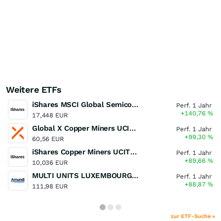
Weitere ETFs
iShares MSCI Global Semiconductors UCITS ETF USD (Acc)
Perf. 1 Jahr
+140,76
%
17,448 EUR
Global X Copper Miners UCITS ETF USD Acc
Perf. 1 Jahr
+99,30
%
60,56 EUR
iShares Copper Miners UCITS ETF
Perf. 1 Jahr
+89,66
%
10,036 EUR
MULTI UNITS LUXEMBOURG - Lyxor MSCI Semiconductors ESG Filtered
Perf. 1 Jahr
+88,87
%
111,98 EUR
zur ETF-Suche »