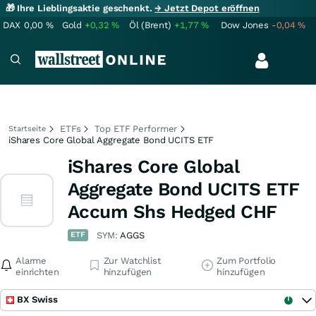
🎁 Ihre Lieblingsaktie geschenkt.
→ Jetzt Depot eröffnen
DAX
0,00
%
Gold
+0,32
%
Öl (Brent)
+1,77
%
Dow Jones
-0,04
%
ETFs
Top ETF Performer
Startseite
iShares Core Global Aggregate Bond UCITS ETF
iShares Core Global
Aggregate Bond UCITS ETF
Accum Shs Hedged CHF
ETF
SYM:
AGGS
Alarme
Zur Watchlist
Zum Portfolio
einrichten
hinzufügen
hinzufügen
BX Swiss