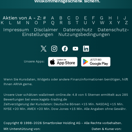
Willkommensgeschenk sichern.
Aktien von A - Z:
#
A
B
C
D
E
F
G
H
I
J
K
L
M
N
O
P
Q
R
S
T
U
V
W
X
Y
Z
Impressum
Disclaimer
Datenschutz
Datenschutz-
Einstellungen
Nutzungsbedingungen
Unsere Apps:
Wenn Sie Kursdaten, Widgets oder andere Finanzinformationen benötigen, hilft
Ihnen
ARIVA
gerne.
Unsere User schätzen wallstreet-online.de: 4.8 von 5 Sternen ermittelt aus 285
Bewertungen bei www.kagels-trading.de
Zeitverzögerung der Kursdaten: Deutsche Börsen +15 Min. NASDAQ +15 Min.
NYSE +20 Min. AMEX +20 Min. Dow Jones +15 Min. Alle Angaben ohne Gewähr.
Copyright © 1998-2026 Smartbroker Holding AG - Alle Rechte vorbehalten.
Mit Unterstützung von:
Daten & Kurse von: