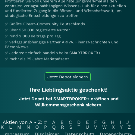
Profitieren Sie von unserem Alleinstellungsmerkmal als den
zentralen verlagsunabhängigen Wissens-Hub für einen aktuellen
und fundierten Zugang in die Börsen- und Wirtschaftswelt, um
strategische Entscheidungen zu treffen.
✅ Größte Finanz-Community Deutschlands
✅ über 550.000 registrierte Nutzer
✅ rund 2.000 Beiträge pro Tag
✅ verlagsunabhängige Partner ARIVA, FinanzNachrichten und
BörsenNews
✅ Jederzeit einfach handeln beim
SMARTBROKER+
✅ mehr als 25 Jahre Marktpräsenz
Jetzt Depot sichern
Ihre Lieblingsaktie geschenkt!
Jetzt Depot bei SMARTBROKER+ eröffnen und
Willkommensgeschenk sichern.
Aktien von A - Z:
#
A
B
C
D
E
F
G
H
I
J
K
L
M
N
O
P
Q
R
S
T
U
V
W
X
Y
Z
Impressum
Disclaimer
Datenschutz
Datenschutz-