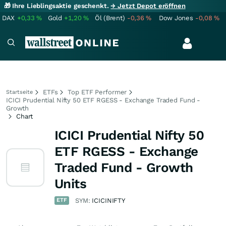
🎁 Ihre Lieblingsaktie geschenkt.
→ Jetzt Depot eröffnen
DAX
+0,33
%
Gold
+1,20
%
Öl (Brent)
-0,36
%
Dow Jones
-0,08
%
ETFs
Top ETF Performer
Startseite
ICICI Prudential Nifty 50 ETF RGESS - Exchange Traded Fund -
Growth
Chart
ICICI Prudential Nifty 50
ETF RGESS - Exchange
Traded Fund - Growth
Units
ETF
SYM:
ICICINIFTY