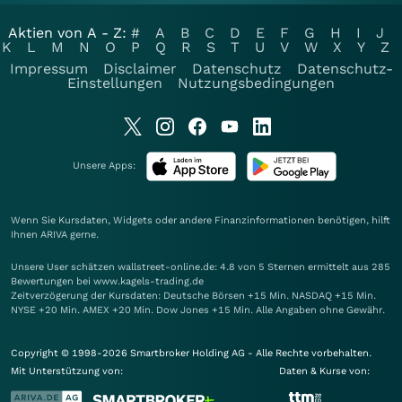
Aktien von A - Z:
#
A
B
C
D
E
F
G
H
I
J
K
L
M
N
O
P
Q
R
S
T
U
V
W
X
Y
Z
Impressum
Disclaimer
Datenschutz
Datenschutz-
Einstellungen
Nutzungsbedingungen
Unsere Apps:
Wenn Sie Kursdaten, Widgets oder andere Finanzinformationen benötigen, hilft
Ihnen
ARIVA
gerne.
Unsere User schätzen wallstreet-online.de: 4.8 von 5 Sternen ermittelt aus 285
Bewertungen bei www.kagels-trading.de
Zeitverzögerung der Kursdaten: Deutsche Börsen +15 Min. NASDAQ +15 Min.
NYSE +20 Min. AMEX +20 Min. Dow Jones +15 Min. Alle Angaben ohne Gewähr.
Copyright © 1998-2026 Smartbroker Holding AG - Alle Rechte vorbehalten.
Mit Unterstützung von:
Daten & Kurse von: