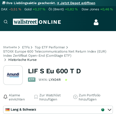
🎁 Ihre Lieblingsaktie geschenkt.
→ Jetzt Depot eröffnen
DAX
-0,51
%
Gold
+0,37
%
Öl (Brent)
+0,82
%
Dow Jones
+0,46
%
ETFs
Top ETF Performer
Startseite
STOXX Europe 600 Telecommunications Net Return Index (EUR)
Index Zertifikat Open-End (ComStage ETF)
Historische Kurse
LIF S Eu 600 T D
ETF
WKN:
LYX04R
Alarme
Zur Watchlist
Zum Portfolio
einrichten
hinzufügen
hinzufügen
Lang & Schwarz